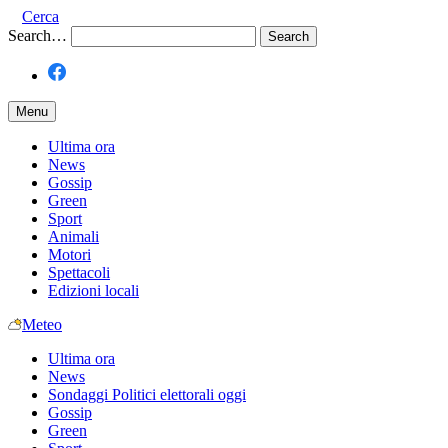
Cerca
Search…
Menu
Ultima ora
News
Gossip
Green
Sport
Animali
Motori
Spettacoli
Edizioni locali
Meteo
Ultima ora
News
Sondaggi Politici elettorali oggi
Gossip
Green