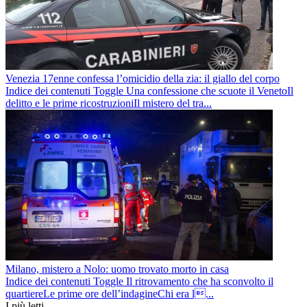
Venezia 17enne confessa l’omicidio della zia: il giallo del corpo
Indice dei contenuti Toggle Una confessione che scuote il VenetoIl
delitto e le prime ricostruzioniIl mistero del tra...
Milano, mistero a Nolo: uomo trovato morto in casa
Indice dei contenuti Toggle Il ritrovamento che ha sconvolto il
quartiereLe prime ore dell’indagineChi era l...
I più letti