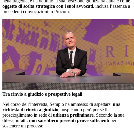
nella tragedia, e ha definito la sua posizione giudiziaria attuale come
oggetto di scelta strategica con i suoi avvocati
, inclusa l’assenza a
precedenti convocazioni in Procura.
Tra rinvio a giudizio e prospettive legali
Nel corso dell’intervista, Sempio ha ammesso di aspettarsi
una
richiesta di rinvio a giudizio
, auspicando però per sé il
proscioglimento in sede di
udienza preliminare
. Secondo la sua
difesa, infatti,
non sarebbero presenti prove sufficienti
per
sostenere un processo.