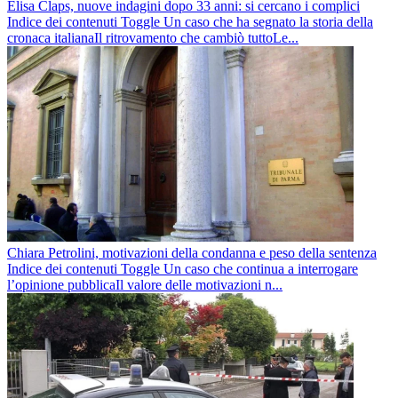
Elisa Claps, nuove indagini dopo 33 anni: si cercano i complici
Indice dei contenuti Toggle Un caso che ha segnato la storia della
cronaca italianaIl ritrovamento che cambiò tuttoLe...
Chiara Petrolini, motivazioni della condanna e peso della sentenza
Indice dei contenuti Toggle Un caso che continua a interrogare
l’opinione pubblicaIl valore delle motivazioni n...