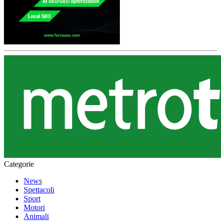
Categorie
News
Spettacoli
Sport
Motori
Animali