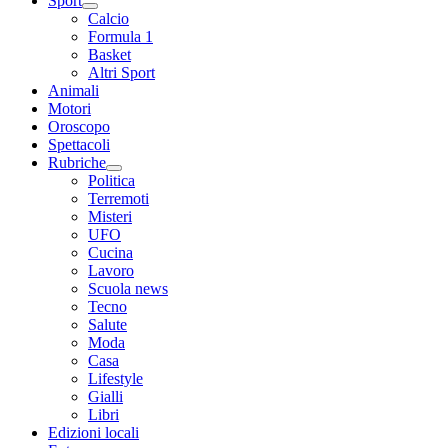
Sport
Calcio
Formula 1
Basket
Altri Sport
Animali
Motori
Oroscopo
Spettacoli
Rubriche
Politica
Terremoti
Misteri
UFO
Cucina
Lavoro
Scuola news
Tecno
Salute
Moda
Casa
Lifestyle
Gialli
Libri
Edizioni locali