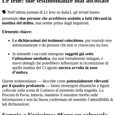
Le Iene: due testimonianze mai ascoltate
🗣️
Nell’ultima puntata di
Le Iene
su Italia1, gli inviati hanno
presentato
due persone che avrebbero assistito a fatti rilevanti la
mattina del delitto
, mai sentite prima dagli inquirenti.
Elemento chiave:
Le dichiarazioni dei testimoni coincidono
, pur essendo rese
autonomamente e da persone che non si conoscono tra loro.
In entrambi i racconti emergono
soggetti già sotto
l’attenzione mediatica
, ma mai formalmente indagati, e
nuovi dettagli che potrebbero influenzare la ricostruzione di
quella mattina del 13 agosto
ancora avvolta in zone
d’ombra
.
Queste testimonianze — descritte come
potenzialmente rilevanti
per il quadro probatorio
— fanno riemergere dinamiche e figure
collocate sulla scena di Garlasco al momento della tragedia. La
Procura di Pavia, tuttavia, mantiene il massimo riserbo sulle
informazioni e non ha finora confermato né smentito l’attendibilità di
tali dichiarazioni.
Sempio a Verissimo: “Sono un colpevole