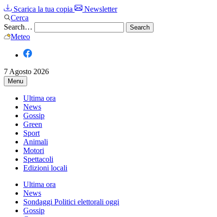
Scarica la tua copia
Newsletter
Cerca
Search…
Meteo
7 Agosto 2026
Menu
Ultima ora
News
Gossip
Green
Sport
Animali
Motori
Spettacoli
Edizioni locali
Ultima ora
News
Sondaggi Politici elettorali oggi
Gossip