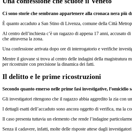
Una confessione che scuote il Veneto
Ci sono storie che sembrano appartenere alla cronaca nera più dra
È quanto accaduto a San Stino di Livenza, comune della Città Metropoli
Al centro dell’inchiesta c’è un ragazzo di appena 17 anni, accusato di 
che attraversa la zona.
Una confessione arrivata dopo ore di interrogatorio e verifiche investi
Mentre il giovane si trova al centro delle indagini della magistratura 
per ricostruire con precisione la dinamica dei fatti.
Il delitto e le prime ricostruzioni
Secondo quanto emerso nelle prime fasi investigative, l’omicidio s
Gli investigatori ritengono che il ragazzo abbia aggredito la zia con u
I dettagli esatti dell’accaduto sono ancora oggetto di verifica, ma la c
Il caso presenta tuttavia un elemento che rende l’indagine particolarme
Senza il cadavere, infatti, molte delle risposte attese dagli investigat