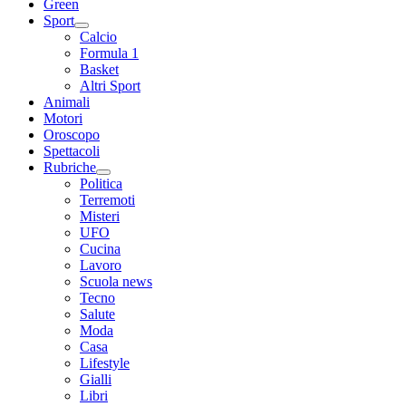
Green
Sport
Calcio
Formula 1
Basket
Altri Sport
Animali
Motori
Oroscopo
Spettacoli
Rubriche
Politica
Terremoti
Misteri
UFO
Cucina
Lavoro
Scuola news
Tecno
Salute
Moda
Casa
Lifestyle
Gialli
Libri