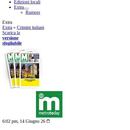
Edizioni locali
Extra
Rumors
Extra
Extra
»
Crimini italiani
Scarica la
versione
sfogliabile
6:02 pm, 14 Giugno 26