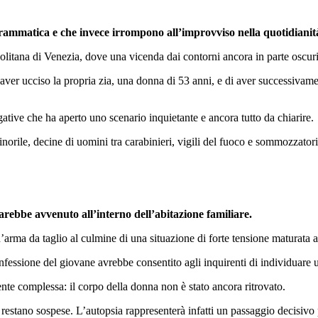
mmatica e che invece irrompono all’improvviso nella quotidianità d
tana di Venezia, dove una vicenda dai contorni ancora in parte oscuri h
aver ucciso la propria zia, una donna di 53 anni, e di aver successivamen
gative che ha aperto uno scenario inquietante e ancora tutto da chiarire.
minorile, decine di uomini tra carabinieri, vigili del fuoco e sommozzato
arebbe avvenuto all’interno dell’abitazione familiare.
n’arma da taglio al culmine di una situazione di forte tensione maturata a
onfessione del giovane avrebbe consentito agli inquirenti di individuare u
nte complessa: il corpo della donna non è stato ancora ritrovato.
ori restano sospese. L’autopsia rappresenterà infatti un passaggio decisiv