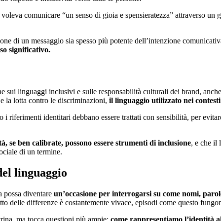
voleva comunicare “un senso di gioia e spensieratezza” attraverso un gust
ione di un messaggio sia spesso più potente dell’intenzione comunicati
o significativo.
 sui linguaggi inclusivi e sulle responsabilità culturali dei brand, anch
 e la lotta contro le discriminazioni,
il linguaggio utilizzato nei conte
nto i riferimenti identitari debbano essere trattati con sensibilità, per evi
vità, se ben calibrate, possono essere strumenti di inclusione
, e che il
ociale di un termine.
del linguaggio
a possa diventare
un’occasione per interrogarsi su come nomi, parole 
l rispetto delle differenze è costantemente vivace, episodi come questo fung
rina, ma tocca questioni più ampie:
come rappresentiamo l’identità all