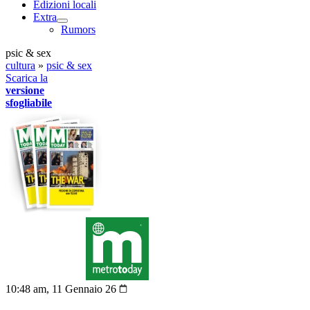
Edizioni locali
Extra
Rumors
psic & sex
cultura
»
psic & sex
Scarica la
versione
sfogliabile
10:48 am, 11 Gennaio 26