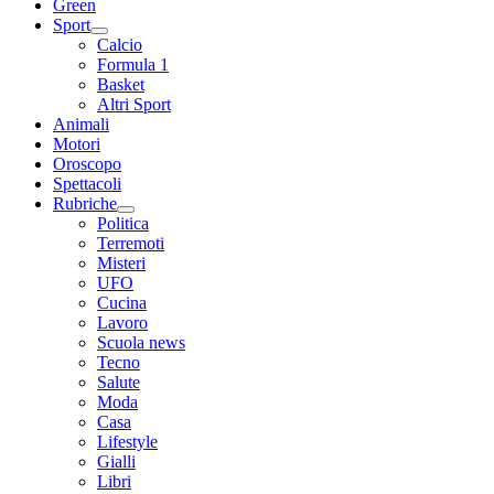
Green
Sport
Calcio
Formula 1
Basket
Altri Sport
Animali
Motori
Oroscopo
Spettacoli
Rubriche
Politica
Terremoti
Misteri
UFO
Cucina
Lavoro
Scuola news
Tecno
Salute
Moda
Casa
Lifestyle
Gialli
Libri