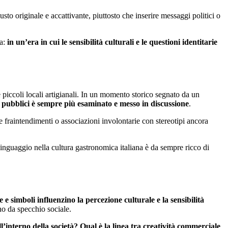
o originale e accattivante, piuttosto che inserire messaggi politici o
va:
in un’era in cui le sensibilità culturali e le questioni identitarie
e piccoli locali artigianali. In un momento storico segnato da un
sti pubblici è sempre più esaminato e messo in discussione
.
tare fraintendimenti o associazioni involontarie con stereotipi ancora
 linguaggio nella cultura gastronomica italiana è da sempre ricco di
e simboli influenzino la percezione culturale e la sensibilità
ono da specchio sociale.
’interno della società? Qual è la linea tra creatività commerciale