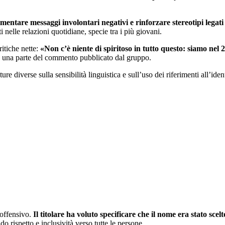
entare messaggi involontari negativi e rinforzare stereotipi legati 
 nelle relazioni quotidiane, specie tra i più giovani.
ritiche nette:
«Non c’è niente di spiritoso in tutto questo: siamo ne
ta una parte del commento pubblicato dal gruppo.
ture diverse sulla sensibilità linguistica e sull’uso dei riferimenti all’id
 offensivo.
Il titolare ha voluto specificare che il nome era stato sce
ndo rispetto e inclusività verso tutte le persone.