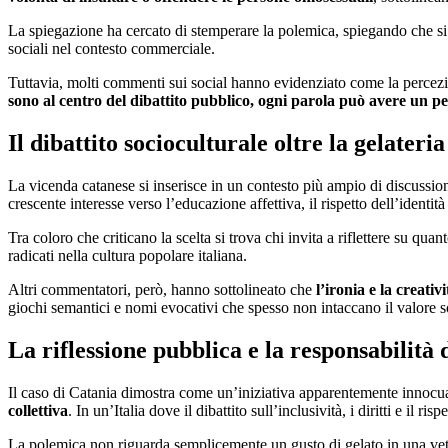
La spiegazione ha cercato di stemperare la polemica, spiegando che si 
sociali nel contesto commerciale.
Tuttavia, molti commenti sui social hanno evidenziato come la percez
sono al centro del dibattito pubblico, ogni parola può avere un pes
Il dibattito socioculturale oltre la gelateria
La vicenda catanese si inserisce in un contesto più ampio di discussione
crescente interesse verso l’educazione affettiva, il rispetto dell’identità
Tra coloro che criticano la scelta si trova chi invita a riflettere su qua
radicati nella cultura popolare italiana.
Altri commentatori, però, hanno sottolineato che
l’ironia e la creati
giochi semantici e nomi evocativi che spesso non intaccano il valore s
La riflessione pubblica e la responsabilità 
Il caso di Catania dimostra come un’iniziativa apparentemente innocu
collettiva
. In un’Italia dove il dibattito sull’inclusività, i diritti e i
La polemica non riguarda semplicemente un gusto di gelato in una vet