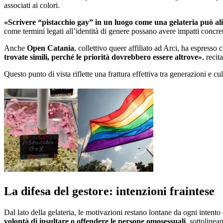
associati ai colori.
«Scrivere “pistacchio gay” in un luogo come una gelateria può alim
come termini legati all’identità di genere possano avere impatti concreti
Anche
Open Catania
, collettivo queer affiliato ad Arci, ha espresso c
trovate simili, perché le priorità dovrebbero essere altrove»
, reci
Questo punto di vista riflette una frattura effettiva tra generazioni e cul
La difesa del gestore: intenzioni fraintese
Dal lato della gelateria, le motivazioni restano lontane da ogni intento
volontà di insultare o offendere le persone omosessuali
, sottolinea