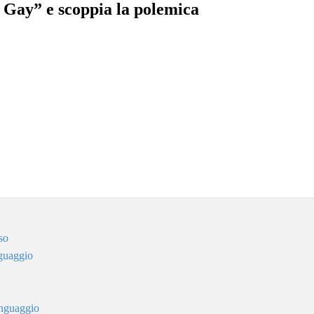
o Gay” e scoppia la polemica
so
nguaggio
linguaggio