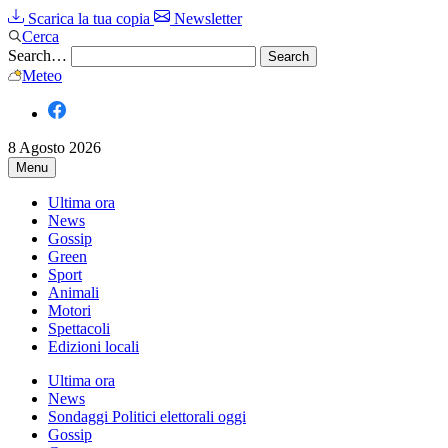
Scarica la tua copia
Newsletter
Cerca
Search…
Meteo
8 Agosto 2026
Menu
Ultima ora
News
Gossip
Green
Sport
Animali
Motori
Spettacoli
Edizioni locali
Ultima ora
News
Sondaggi Politici elettorali oggi
Gossip