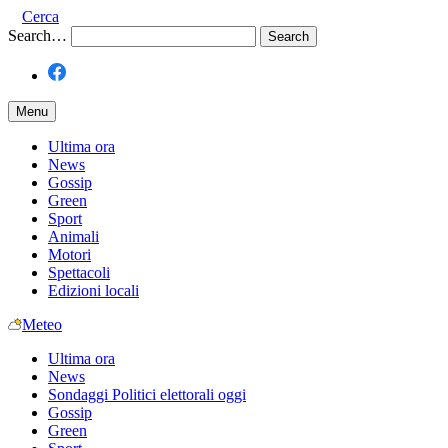
Cerca
Search…
Menu
Ultima ora
News
Gossip
Green
Sport
Animali
Motori
Spettacoli
Edizioni locali
Meteo
Ultima ora
News
Sondaggi Politici elettorali oggi
Gossip
Green