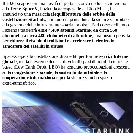
Il 2026 si apre con una novità di portata storica nello spazio vicino
alla Terra:
SpaceX
, l’azienda aerospaziale di Elon Musk, ha
annunciato una massiccia
riequilibratura delle orbite della
costellazione Starlink
, portando in prima linea la sicurezza orbitale
e la gestione delle infrastrutture spaziali globali. Nel corso dell’anno
l’azienda trasferirà
oltre 4.400 satelliti Starlink da circa 550
chilometri a circa 480 chilometri di altitudine
, una misura pensata
per
ridurre il rischio di collisioni e accelerare il rientro in
atmosfera dei satelliti in disuso
.
SpaceX opera la costellazione di satelliti per fornire
servizi Internet
globale
, ma la crescente densità di veicoli spaziali in orbita terrestre
bassa (Low Earth Orbit, LEO) ha generato preoccupazioni crescenti
sulla
congestione spaziale
, la
sostenibilità orbitale
e la
cooperazione internazionale
per la sicurezza nello spazio
extra‑atmosferico.