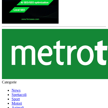
Categorie
News
Spettacoli
Sport
Motori
Animali