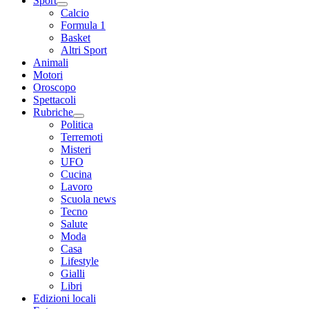
Sport
Calcio
Formula 1
Basket
Altri Sport
Animali
Motori
Oroscopo
Spettacoli
Rubriche
Politica
Terremoti
Misteri
UFO
Cucina
Lavoro
Scuola news
Tecno
Salute
Moda
Casa
Lifestyle
Gialli
Libri
Edizioni locali