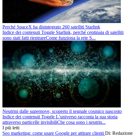
Perché SpaceX ha disintegrato 260 satelliti Starlink
Indice dei contenuti Toggle Starlink, perché centinaia di satelliti
sono stati fatti rientrareCome funziona la rete S...
Neutrini dalle supernove, scoperto il segnale cosmico nascosto
Indice dei contenuti Toggle L’universo racconta la sua storia
attraverso particelle invisibiliChe cosa sono i neutrin...
I più letti
Seo marketing: come usare Google per attirare clienti
Di: Redazione