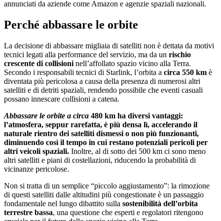
annunciati da aziende come Amazon e agenzie spaziali nazionali.
Perché abbassare le orbite
La decisione di abbassare migliaia di satelliti non è dettata da motivi
tecnici legati alla performance del servizio, ma da un
rischio
crescente di collisioni
nell’affollato spazio vicino alla Terra.
Secondo i responsabili tecnici di Starlink, l’orbita a
circa 550 km
è
diventata più pericolosa a causa della presenza di numerosi altri
satelliti e di detriti spaziali, rendendo possibile che eventi casuali
possano innescare collisioni a catena.
Abbassare le orbite a circa
480 km ha diversi vantaggi:
l’atmosfera, seppur rarefatta, è più densa lì, accelerando il
naturale rientro dei satelliti dismessi o non più funzionanti,
diminuendo così il tempo in cui restano potenziali pericoli per
altri veicoli spaziali.
Inoltre, al di sotto dei 500 km ci sono meno
altri satelliti e piani di costellazioni, riducendo la probabilità di
vicinanze pericolose.
Non si tratta di un semplice “piccolo aggiustamento”: la rimozione
di questi satelliti dalle altitudini più congestionate è un passaggio
fondamentale nel lungo dibattito sulla
sostenibilità dell’orbita
terrestre bassa
, una questione che esperti e regolatori ritengono