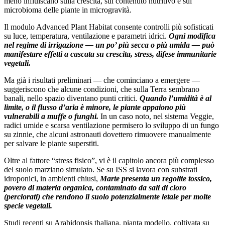
meno influiscano sulla crescita, sul contenuto nutritivo e sul
microbioma delle piante in microgravità.
Il modulo Advanced Plant Habitat consente controlli più sofisticati
su luce, temperatura, ventilazione e parametri idrici.
Ogni modifica
nel regime di irrigazione — un po’ più secca o più umida — può
manifestare effetti a cascata su crescita, stress, difese immunitarie
vegetali.
Ma già i risultati preliminari — che cominciano a emergere —
suggeriscono che alcune condizioni, che sulla Terra sembrano
banali, nello spazio diventano punti critici.
Quando l’umidità è al
limite, o il flusso d’aria è minore, le piante appaiono più
vulnerabili a muffe o funghi.
In un caso noto, nel sistema Veggie,
radici umide e scarsa ventilazione permisero lo sviluppo di un fungo
su zinnie, che alcuni astronauti dovettero rimuovere manualmente
per salvare le piante superstiti.
Oltre al fattore “stress fisico”, vi è il capitolo ancora più complesso
del suolo marziano simulato. Se su ISS si lavora con substrati
idroponici, in ambienti chiusi,
Marte presenta un regolite tossico,
povero di materia organica, contaminato da sali di cloro
(perclorati) che rendono il suolo potenzialmente letale per molte
specie vegetali.
Studi recenti su Arabidopsis thaliana, pianta modello, coltivata su