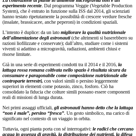
La coltivazione di piante in ambiente microgravità non è un
esperimento recente
. Dal programma Veggie (Vegetable Production
System), che è entrato in funzione sulla ISS dal 2014, gli scienziati
hanno testato ripetutamente la possibilità di crescere verdure fresche
(insalate, brassicacee, anche peperoni) in condizioni spaziali.
L’intento è duplice: da un lato
migliorare la qualità nutrizionale
dell’alimentazione degli astronauti
(che altrimenti si baserebbero su
razioni liofilizzate e conservate); dall’altro, studiare come i sistemi
viventi si adattino a microgravità, radiazioni, ambienti chiusi e
risorse limitate.
Già in una serie di esperimenti condotti tra il 2014 e il 2016,
la
lattuga rossa romana coltivata nello spazio è risultata sicura da
consumare e paragonabile come composizione nutrizionale alle
controparte terrestri,
con valori simili o persino leggermente
superiori in elementi come potassio, zinco, fosforo. Ciò ha
consolidato la fiducia che colture simili possano essere componenti
reali di missioni di lunga durata.
Nei primi assaggi ufficiali,
gli astronauti hanno detto che la lattuga
“non è male”, persino “fresca”
. Un gesto simbolico, ma carico di
significato nel contesto di un viaggio in orbita.
Tuttavia, ogni pianta porta con sé interrogativi:
le radici che cercano
acqua in assenza di gravità, la distribuzione dei nutrienti, la difesa