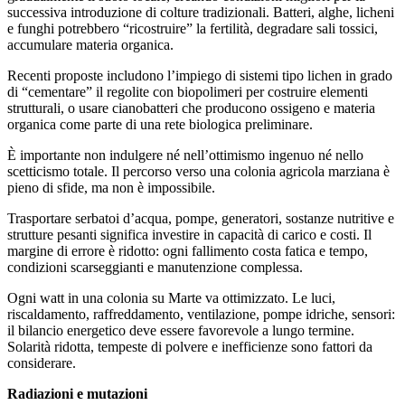
successiva introduzione di colture tradizionali. Batteri, alghe, licheni
e funghi potrebbero “ricostruire” la fertilità, degradare sali tossici,
accumulare materia organica.
Recenti proposte includono l’impiego di sistemi tipo lichen in grado
di “cementare” il regolite con biopolimeri per costruire elementi
strutturali, o usare cianobatteri che producono ossigeno e materia
organica come parte di una rete biologica preliminare.
È importante non indulgere né nell’ottimismo ingenuo né nello
scetticismo totale. Il percorso verso una colonia agricola marziana è
pieno di sfide, ma non è impossibile.
Trasportare serbatoi d’acqua, pompe, generatori, sostanze nutritive e
strutture pesanti significa investire in capacità di carico e costi. Il
margine di errore è ridotto: ogni fallimento costa fatica e tempo,
condizioni scarseggianti e manutenzione complessa.
Ogni watt in una colonia su Marte va ottimizzato. Le luci,
riscaldamento, raffreddamento, ventilazione, pompe idriche, sensori:
il bilancio energetico deve essere favorevole a lungo termine.
Solarità ridotta, tempeste di polvere e inefficienze sono fattori da
considerare.
Radiazioni e mutazioni