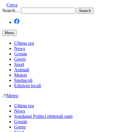
Cerca
Search…
Menu
Ultima ora
News
Gossip
Green
Sport
Animali
Motori
Spettacoli
Edizioni locali
Meteo
Ultima ora
News
Sondaggi Politici elettorali oggi
Gossip
Green