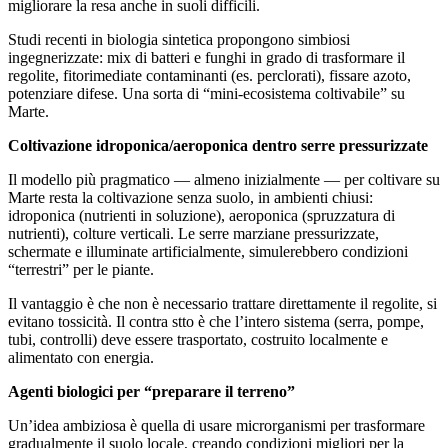
migliorare la resa anche in suoli difficili.
Studi recenti in biologia sintetica propongono simbiosi
ingegnerizzate: mix di batteri e funghi in grado di trasformare il
regolite, fitorimediate contaminanti (es. perclorati), fissare azoto,
potenziare difese. Una sorta di “mini-ecosistema coltivabile” su
Marte.
Coltivazione idroponica/aeroponica dentro serre pressurizzate
Il modello più pragmatico — almeno inizialmente — per coltivare su
Marte resta la coltivazione senza suolo, in ambienti chiusi:
idroponica (nutrienti in soluzione), aeroponica (spruzzatura di
nutrienti), colture verticali. Le serre marziane pressurizzate,
schermate e illuminate artificialmente, simulerebbero condizioni
“terrestri” per le piante.
Il vantaggio è che non è necessario trattare direttamente il regolite, si
evitano tossicità. Il contra stto è che l’intero sistema (serra, pompe,
tubi, controlli) deve essere trasportato, costruito localmente e
alimentato con energia.
Agenti biologici per “preparare il terreno”
Un’idea ambiziosa è quella di usare microrganismi per trasformare
gradualmente il suolo locale, creando condizioni migliori per la