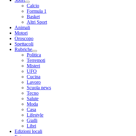
Sport
Calcio
Formula 1
Basket
Altri Sport
Animali
Motori
Oroscopo
Spettacoli
Rubriche
Politica
Terremoti
Misteri
UFO
Cucina
Lavoro
Scuola news
Tecno
Salute
Moda
Casa
Lifestyle
Gialli
Libri
Edizioni locali