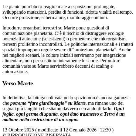
Le piante potrebbero reagire male a esposizioni prolungate,
sviluppando mutazioni, perdita di funzioni, ridotta vitalità nel tempo.
Occorre protezione, schermature, monitoraggi continui.
Introdurre organismi terrestri su Marte pone questioni di
contaminazione planetaria. C’è il rischio di distruggere ecologie
potenziali autoctone (se esistenti) o permettere che microrganismi
terrestri proliferino incontrollati. Le politiche internazionali e i trattati
spaziali impongono regole severe di “protezione planetaria”. Anche
nei migliori scenari, le colture iniziali serviranno per integrazione
alimentare, non per sostituire interamente le scorte. Per nutrire
comunità vaste su Marte servirebbero decenni di scaling e
automazione.
Verso Marte
In definitiva, la lattuga coltivata nello spazio non è ancora garanzia
che
potremo “fare giardinaggio” su Marte,
ma rimane uno dei
segnali più tangibili che stiamo davvero cercando di farlo.
Ogni
foglia, ogni germe di spunta, ogni dato trasmesso a Terra è un
mattone nella costruzione di un sogno.
13 Ottobre 2025 ( modificato il 12 Gennaio 2026 | 12:30 )
© RIPRODUZIONE RISERVATA