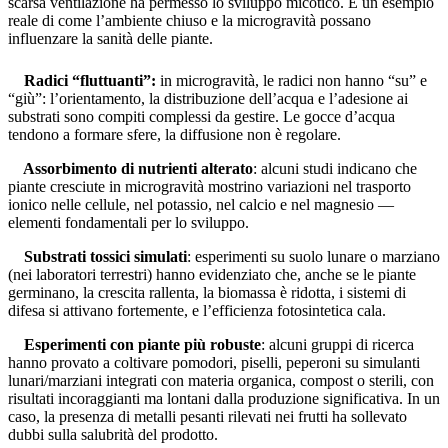
scarsa ventilazione ha permesso lo sviluppo micotico. È un esempio
reale di come l’ambiente chiuso e la microgravità possano
influenzare la sanità delle piante.
Radici “fluttuanti”:
in microgravità, le radici non hanno “su” e
“giù”: l’orientamento, la distribuzione dell’acqua e l’adesione ai
substrati sono compiti complessi da gestire. Le gocce d’acqua
tendono a formare sfere, la diffusione non è regolare.
Assorbimento di nutrienti alterato
: alcuni studi indicano che
piante cresciute in microgravità mostrino variazioni nel trasporto
ionico nelle cellule, nel potassio, nel calcio e nel magnesio —
elementi fondamentali per lo sviluppo.
Substrati tossici simulati
: esperimenti su suolo lunare o marziano
(nei laboratori terrestri) hanno evidenziato che, anche se le piante
germinano, la crescita rallenta, la biomassa è ridotta, i sistemi di
difesa si attivano fortemente, e l’efficienza fotosintetica cala.
Esperimenti con piante più robuste
: alcuni gruppi di ricerca
hanno provato a coltivare pomodori, piselli, peperoni su simulanti
lunari/marziani integrati con materia organica, compost o sterili, con
risultati incoraggianti ma lontani dalla produzione significativa. In un
caso, la presenza di metalli pesanti rilevati nei frutti ha sollevato
dubbi sulla salubrità del prodotto.