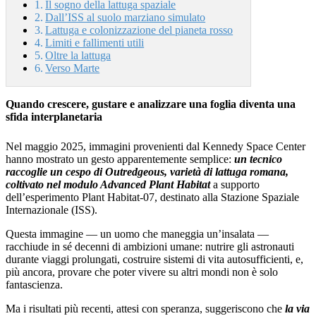
Il sogno della lattuga spaziale
Dall’ISS al suolo marziano simulato
Lattuga e colonizzazione del pianeta rosso
Limiti e fallimenti utili
Oltre la lattuga
Verso Marte
Quando crescere, gustare e analizzare una foglia diventa una
sfida interplanetaria
Nel maggio 2025, immagini provenienti dal Kennedy Space Center
hanno mostrato un gesto apparentemente semplice:
un tecnico
raccoglie un cespo di Outredgeous, varietà di lattuga romana,
coltivato nel modulo Advanced Plant Habitat
a supporto
dell’esperimento Plant Habitat‑07, destinato alla Stazione Spaziale
Internazionale (ISS).
Questa immagine — un uomo che maneggia un’insalata —
racchiude in sé decenni di ambizioni umane: nutrire gli astronauti
durante viaggi prolungati, costruire sistemi di vita autosufficienti, e,
più ancora, provare che poter vivere su altri mondi non è solo
fantascienza.
Ma i risultati più recenti, attesi con speranza, suggeriscono che
la via