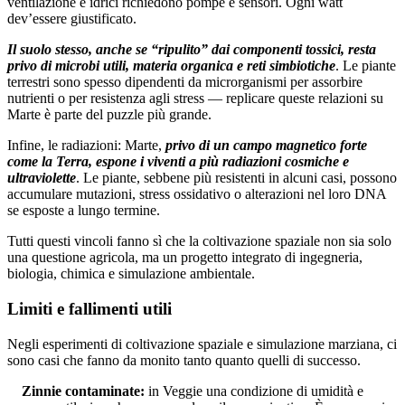
ventilazione e idrici richiedono pompe e sensori. Ogni watt
dev’essere giustificato.
Il suolo stesso, anche se “ripulito” dai componenti tossici, resta
privo di microbi utili, materia organica e reti simbiotiche
. Le piante
terrestri sono spesso dipendenti da microrganismi per assorbire
nutrienti o per resistenza agli stress — replicare queste relazioni su
Marte è parte del puzzle più grande.
Infine, le radiazioni: Marte,
privo di un campo magnetico forte
come la Terra, espone i viventi a più radiazioni cosmiche e
ultraviolette
. Le piante, sebbene più resistenti in alcuni casi, possono
accumulare mutazioni, stress ossidativo o alterazioni nel loro DNA
se esposte a lungo termine.
Tutti questi vincoli fanno sì che la coltivazione spaziale non sia solo
una questione agricola, ma un progetto integrato di ingegneria,
biologia, chimica e simulazione ambientale.
Limiti e fallimenti utili
Negli esperimenti di coltivazione spaziale e simulazione marziana, ci
sono casi che fanno da monito tanto quanto quelli di successo.
Zinnie contaminate:
in Veggie una condizione di umidità e