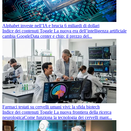
Alphabet investe nell’IA e brucia 6 miliardi di dollari
Indice dei contenuti Toggle La nuova era dell’intelligenza artificiale
cambia GoogleData center e chip: il prezzo del...
Farmaci testati su cervelli umani vivi: la sfida biotech
Indice dei contenuti Toggle La nuova frontiera della ricerca
neurologicaCome funziona la tecnologia dei cervelli mant...