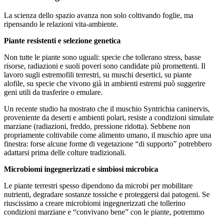
La scienza dello spazio avanza non solo coltivando foglie, ma
ripensando le relazioni vita-ambiente.
Piante resistenti e selezione genetica
Non tutte le piante sono uguali: specie che tollerano stress, basse
risorse, radiazioni e suoli poveri sono candidate più promettenti. Il
lavoro sugli estremofili terrestri, su muschi desertici, su piante
alofile, su specie che vivono già in ambienti estremi può suggerire
geni utili da trasferire o emulare.
Un recente studio ha mostrato che il muschio Syntrichia caninervis,
proveniente da deserti e ambienti polari, resiste a condizioni simulate
marziane (radiazioni, freddo, pressione ridotta). Sebbene non
propriamente coltivabile come alimento umano, il muschio apre una
finestra: forse alcune forme di vegetazione “di supporto” potrebbero
adattarsi prima delle colture tradizionali.
Microbiomi ingegnerizzati e simbiosi microbica
Le piante terrestri spesso dipendono da microbi per mobilitare
nutrienti, degradare sostanze tossiche e proteggersi dai patogeni. Se
riuscissimo a creare microbiomi ingegnerizzati che tollerino
condizioni marziane e “convivano bene” con le piante, potremmo