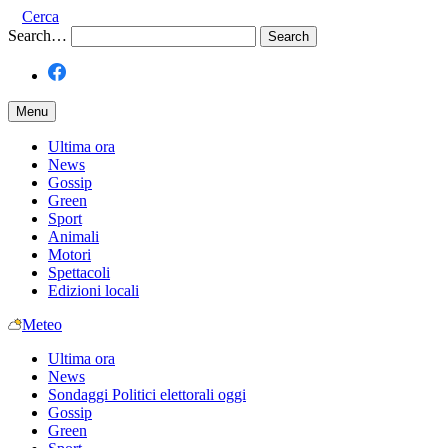
Cerca
Search…
Menu
Ultima ora
News
Gossip
Green
Sport
Animali
Motori
Spettacoli
Edizioni locali
Meteo
Ultima ora
News
Sondaggi Politici elettorali oggi
Gossip
Green