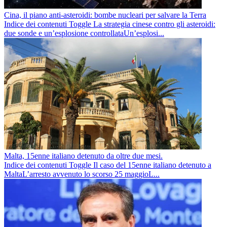
Cina, il piano anti-asteroidi: bombe nucleari per salvare la Terra
Indice dei contenuti Toggle La strategia cinese contro gli asteroidi:
due sonde e un’esplosione controllataUn’esplosi...
Malta, 15enne italiano detenuto da oltre due mesi.
Indice dei contenuti Toggle Il caso del 15enne italiano detenuto a
MaltaL’arresto avvenuto lo scorso 25 maggioL...