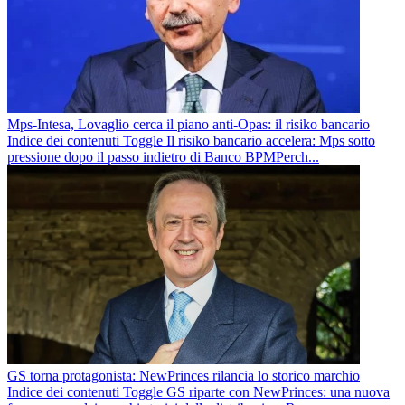
Mps-Intesa, Lovaglio cerca il piano anti-Opas: il risiko bancario
Indice dei contenuti Toggle Il risiko bancario accelera: Mps sotto
pressione dopo il passo indietro di Banco BPMPerch...
GS torna protagonista: NewPrinces rilancia lo storico marchio
Indice dei contenuti Toggle GS riparte con NewPrinces: una nuova