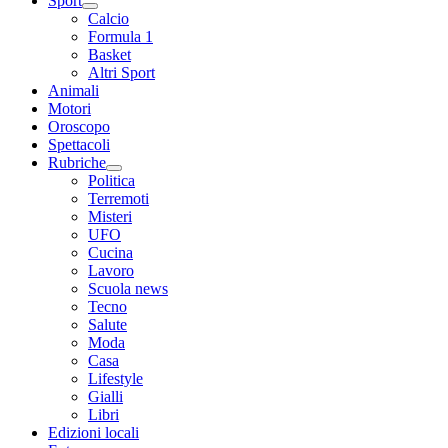
Sport
Calcio
Formula 1
Basket
Altri Sport
Animali
Motori
Oroscopo
Spettacoli
Rubriche
Politica
Terremoti
Misteri
UFO
Cucina
Lavoro
Scuola news
Tecno
Salute
Moda
Casa
Lifestyle
Gialli
Libri
Edizioni locali