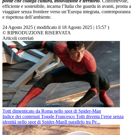
ponte che collega cultura, innovazione e territorio
. Confortevole,
efficiente e sostenibile, incarna l’Italia che guarda in avanti, pronta a
viaggiare senza frontiere verso un’Europa integrata, contemporanea
e rispettosa dell’ambiente.
24 Agosto 2025 ( modificato il 18 Agosto 2025 | 15:57 )
© RIPRODUZIONE RISERVATA
Articoli correlati
Totti dimenticato da Roma nello spot di Spider-Man
Indice dei contenuti Toggle Francesco Totti diventa l’eroe senza
identità nello spot di Spider-ManIl parallelo tra Pe...