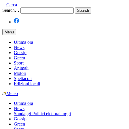
Cerca
Search…
Menu
Ultima ora
News
Gossip
Green
Sport
Animali
Motori
Spettacoli
Edizioni locali
Meteo
Ultima ora
News
Sondaggi Politici elettorali oggi
Gossip
Green