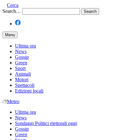
Cerca
Search…
Menu
Ultima ora
News
Gossip
Green
Sport
Animali
Motori
Spettacoli
Edizioni locali
Meteo
Ultima ora
News
Sondaggi Politici elettorali oggi
Gossip
Green