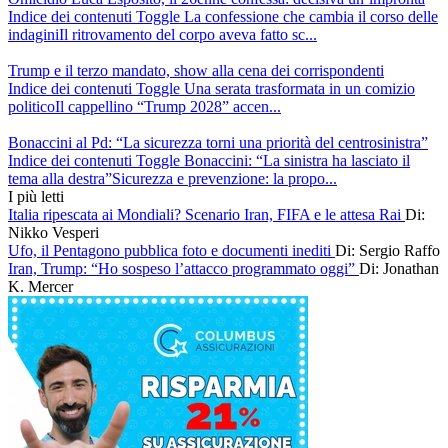
Indice dei contenuti Toggle La confessione che cambia il corso delle
indaginiIl ritrovamento del corpo aveva fatto sc...
Trump e il terzo mandato, show alla cena dei corrispondenti
Indice dei contenuti Toggle Una serata trasformata in un comizio
politicoIl cappellino “Trump 2028” accen...
Bonaccini al Pd: “La sicurezza torni una priorità del centrosinistra”
Indice dei contenuti Toggle Bonaccini: “La sinistra ha lasciato il
tema alla destra”Sicurezza e prevenzione: la propo...
I più letti
Italia ripescata ai Mondiali? Scenario Iran, FIFA e le attesa Rai
Di:
Nikko Vesperi
Ufo, il Pentagono pubblica foto e documenti inediti
Di: Sergio Raffo
Iran, Trump: “Ho sospeso l’attacco programmato oggi”
Di: Jonathan
K. Mercer