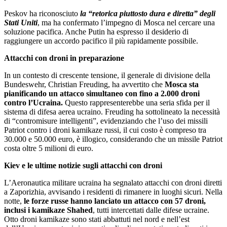
Peskov ha riconosciuto
la “retorica piuttosto dura e diretta” degli
Stati Uniti
, ma ha confermato l’impegno di Mosca nel cercare una
soluzione pacifica. Anche Putin ha espresso il desiderio di
raggiungere un accordo pacifico il più rapidamente possibile.
Attacchi con droni in preparazione
In un contesto di crescente tensione, il generale di divisione della
Bundeswehr, Christian Freuding, ha avvertito che
Mosca sta
pianificando un attacco simultaneo con fino a 2.000 droni
contro l’Ucraina.
Questo rappresenterebbe una seria sfida per il
sistema di difesa aerea ucraino. Freuding ha sottolineato la necessità
di “contromisure intelligenti”, evidenziando che l’uso dei missili
Patriot contro i droni kamikaze russi, il cui costo è compreso tra
30.000 e 50.000 euro, è illogico, considerando che un missile Patriot
costa oltre 5 milioni di euro.
Kiev e le ultime notizie sugli attacchi con droni
L’Aeronautica militare ucraina ha segnalato attacchi con droni diretti
a Zaporizhia, avvisando i residenti di rimanere in luoghi sicuri. Nella
notte,
le forze russe hanno lanciato un attacco con 57 droni,
inclusi i kamikaze Shahed
, tutti intercettati dalle difese ucraine.
Otto droni kamikaze sono stati abbattuti nel nord e nell’est