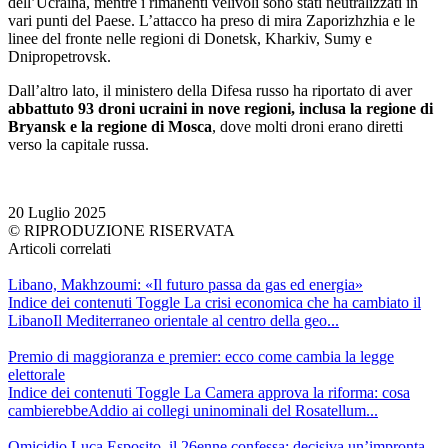
dell’Ucraina, mentre i rimanenti velivoli sono stati neutralizzati in
vari punti del Paese. L’attacco ha preso di mira Zaporizhzhia e le
linee del fronte nelle regioni di Donetsk, Kharkiv, Sumy e
Dnipropetrovsk.
Dall’altro lato, il ministero della Difesa russo ha riportato di aver
abbattuto 93 droni ucraini in nove regioni, inclusa la regione di
Bryansk e la regione di Mosca
, dove molti droni erano diretti
verso la capitale russa.
20 Luglio 2025
© RIPRODUZIONE RISERVATA
Articoli correlati
Libano, Makhzoumi: «Il futuro passa da gas ed energia»
Indice dei contenuti Toggle La crisi economica che ha cambiato il
LibanoIl Mediterraneo orientale al centro della geo...
Premio di maggioranza e premier: ecco come cambia la legge
elettorale
Indice dei contenuti Toggle La Camera approva la riforma: cosa
cambierebbeAddio ai collegi uninominali del Rosatellum...
Omicidio Luca Esposito, il 26enne confessa: decisiva un’impronta