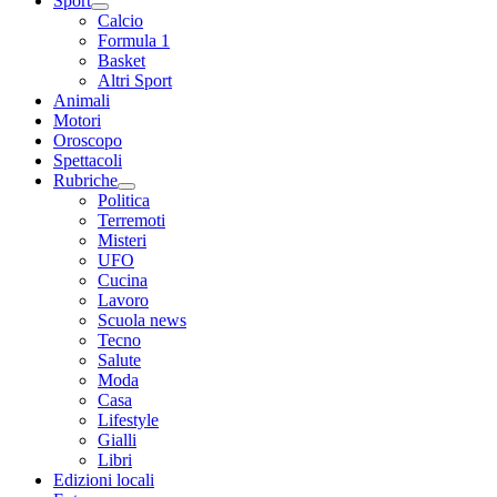
Sport
Calcio
Formula 1
Basket
Altri Sport
Animali
Motori
Oroscopo
Spettacoli
Rubriche
Politica
Terremoti
Misteri
UFO
Cucina
Lavoro
Scuola news
Tecno
Salute
Moda
Casa
Lifestyle
Gialli
Libri
Edizioni locali