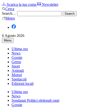
Scarica la tua copia
Newsletter
Cerca
Search…
Meteo
6 Agosto 2026
Menu
Ultima ora
News
Gossip
Green
Sport
Animali
Motori
Spettacoli
Edizioni locali
Ultima ora
News
Sondaggi Politici elettorali oggi
Gossip