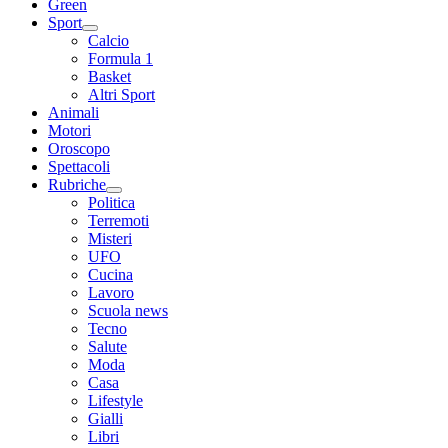
Green
Sport
Calcio
Formula 1
Basket
Altri Sport
Animali
Motori
Oroscopo
Spettacoli
Rubriche
Politica
Terremoti
Misteri
UFO
Cucina
Lavoro
Scuola news
Tecno
Salute
Moda
Casa
Lifestyle
Gialli
Libri