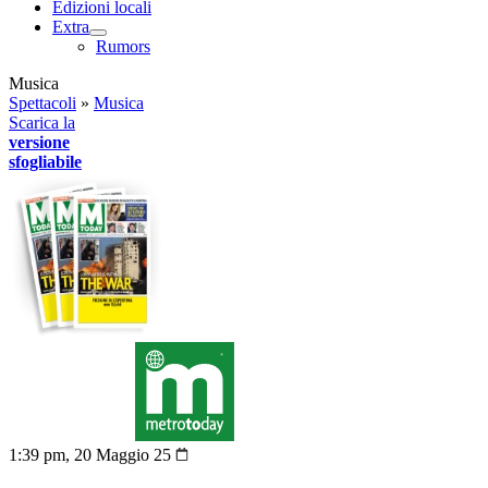
Edizioni locali
Extra
Rumors
Musica
Spettacoli
»
Musica
Scarica la
versione
sfogliabile
1:39 pm, 20 Maggio 25