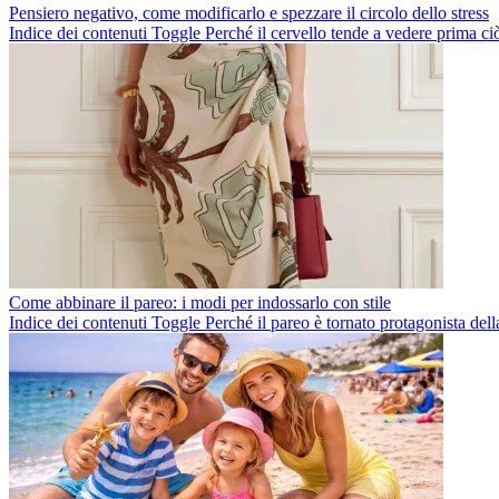
Pensiero negativo, come modificarlo e spezzare il circolo dello stress
Indice dei contenuti Toggle Perché il cervello tende a vedere prima ci
Come abbinare il pareo: i modi per indossarlo con stile
Indice dei contenuti Toggle Perché il pareo è tornato protagonista de