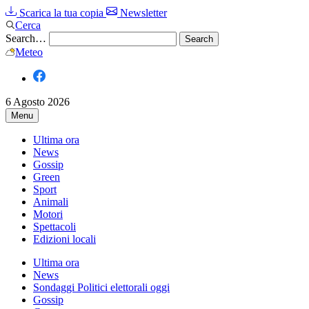
Scarica la tua copia
Newsletter
Cerca
Search…
Meteo
6 Agosto 2026
Menu
Ultima ora
News
Gossip
Green
Sport
Animali
Motori
Spettacoli
Edizioni locali
Ultima ora
News
Sondaggi Politici elettorali oggi
Gossip