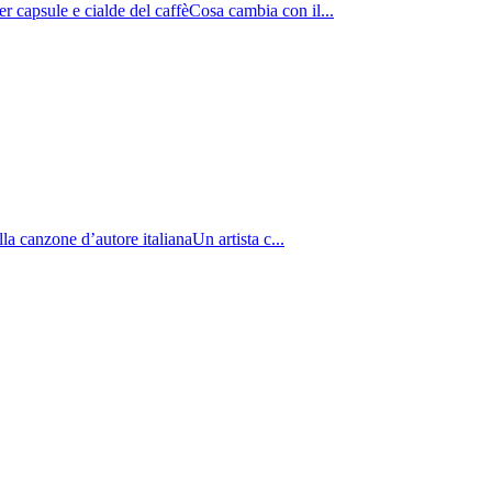
er capsule e cialde del caffèCosa cambia con il...
la canzone d’autore italianaUn artista c...