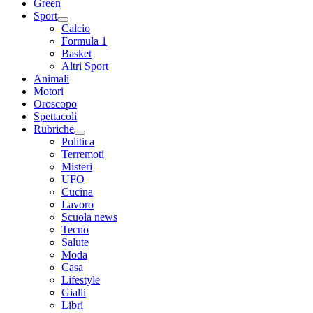
Green
Sport
Calcio
Formula 1
Basket
Altri Sport
Animali
Motori
Oroscopo
Spettacoli
Rubriche
Politica
Terremoti
Misteri
UFO
Cucina
Lavoro
Scuola news
Tecno
Salute
Moda
Casa
Lifestyle
Gialli
Libri