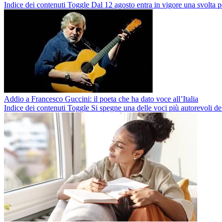
Indice dei contenuti Toggle Dal 12 agosto entra in vigore una svolta p
Addio a Francesco Guccini: il poeta che ha dato voce all’Italia
Indice dei contenuti Toggle Si spegne una delle voci più autorevoli del