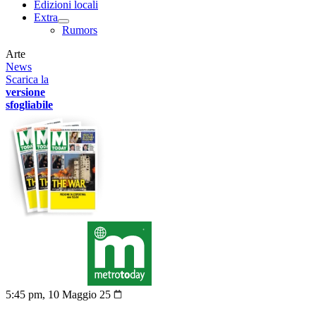
Edizioni locali
Extra
Rumors
Arte
News
Scarica la
versione
sfogliabile
5:45 pm, 10 Maggio 25