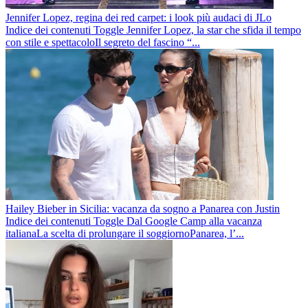
Jennifer Lopez, regina dei red carpet: i look più audaci di JLo
Indice dei contenuti Toggle Jennifer Lopez, la star che sfida il tempo
con stile e spettacoloIl segreto del fascino “...
Hailey Bieber in Sicilia: vacanza da sogno a Panarea con Justin
Indice dei contenuti Toggle Dal Google Camp alla vacanza
italianaLa scelta di prolungare il soggiornoPanarea, l’...