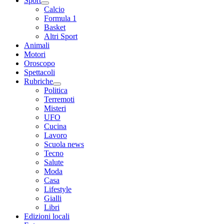
Sport
Calcio
Formula 1
Basket
Altri Sport
Animali
Motori
Oroscopo
Spettacoli
Rubriche
Politica
Terremoti
Misteri
UFO
Cucina
Lavoro
Scuola news
Tecno
Salute
Moda
Casa
Lifestyle
Gialli
Libri
Edizioni locali