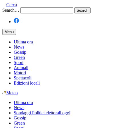
Cerca
Search…
Menu
Ultima ora
News
Gossip
Green
Sport
Animali
Motori
Spettacoli
Edizioni locali
Meteo
Ultima ora
News
Sondaggi Politici elettorali oggi
Gossip
Green