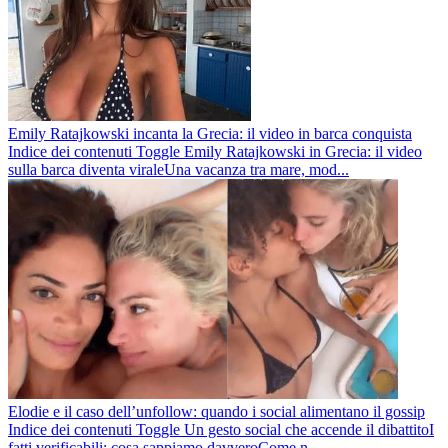
Emily Ratajkowski incanta la Grecia: il video in barca conquista
Indice dei contenuti Toggle Emily Ratajkowski in Grecia: il video
sulla barca diventa viraleUna vacanza tra mare, mod...
Elodie e il caso dell’unfollow: quando i social alimentano il gossip
Indice dei contenuti Toggle Un gesto social che accende il dibattitoI
fatti verificabili: cosa sappiamo davveroCome n...