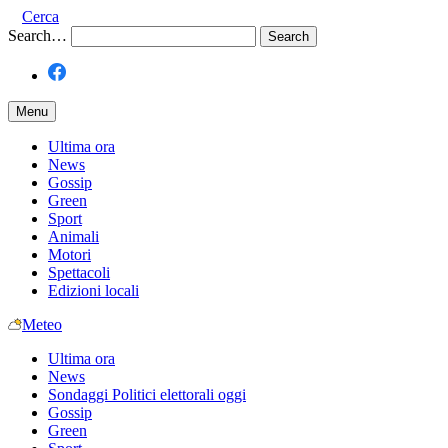
Cerca
Search…
Menu
Ultima ora
News
Gossip
Green
Sport
Animali
Motori
Spettacoli
Edizioni locali
Meteo
Ultima ora
News
Sondaggi Politici elettorali oggi
Gossip
Green