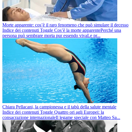
Morte apparente: cos’è il raro fenomeno che può simulare il decesso
Indice dei contenuti Toggle Cos’è la morte apparentePerché una
persona può sembrare morta pur essendo vivaLe pr...
Chiara Pellacani, la campionessa e il tabù della salute mentale
Indice dei contenuti Toggle Quattro ori agli Europei: la
consacrazione internazionaleIl legame speciale con Matteo Sa...