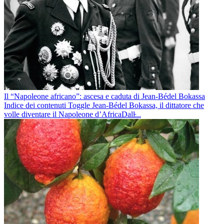
Il “Napoleone africano”: ascesa e caduta di Jean-Bédel Bokassa
Indice dei contenuti Toggle Jean-Bédel Bokassa, il dittatore che
volle diventare il Napoleone d’AfricaDall̵...