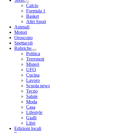
Sport
Calcio
Formula 1
Basket
Altri Sport
Animali
Motori
Oroscopo
Spettacoli
Rubriche
Politica
Terremoti
Misteri
UFO
Cucina
Lavoro
Scuola news
Tecno
Salute
Moda
Casa
Lifestyle
Gialli
Libri
Edizioni locali