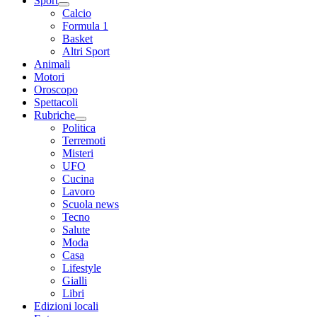
Sport
Calcio
Formula 1
Basket
Altri Sport
Animali
Motori
Oroscopo
Spettacoli
Rubriche
Politica
Terremoti
Misteri
UFO
Cucina
Lavoro
Scuola news
Tecno
Salute
Moda
Casa
Lifestyle
Gialli
Libri
Edizioni locali