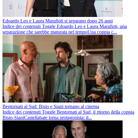
Edoardo Leo e Laura Marafioti si separano dopo 26 anni
Indice dei contenuti Toggle Edoardo Leo e Laura Marafioti, una
separazione che sarebbe maturata nel tempoUna coppia c...
Bentornati al Sud: Bisio e Siani tornano al cinema
Indice dei contenuti Toggle Bentornati al Sud, il ritorno della coppia
Bisio-SianiCastellabate torna protagonista: il...