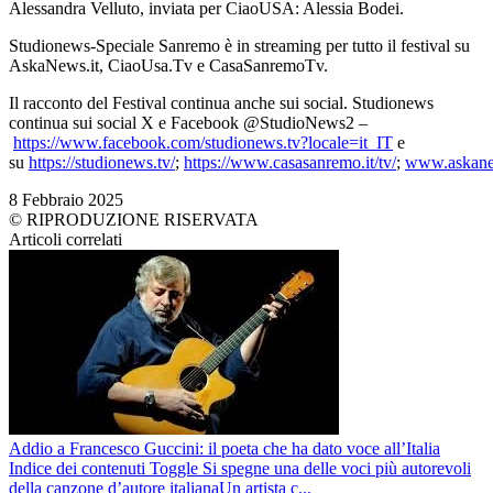
Alessandra Velluto, inviata per CiaoUSA: Alessia Bodei.
Studionews-Speciale Sanremo è in streaming per tutto il festival su
AskaNews.it, CiaoUsa.Tv e CasaSanremoTv.
Il racconto del Festival continua anche sui social. Studionews
continua sui social X e Facebook @StudioNews2 –
https://www.facebook.com/studionews.tv?locale=it_IT
e
su
https://studionews.tv/
;
https://www.casasanremo.it/tv/
;
www.askane
8 Febbraio 2025
© RIPRODUZIONE RISERVATA
Articoli correlati
Addio a Francesco Guccini: il poeta che ha dato voce all’Italia
Indice dei contenuti Toggle Si spegne una delle voci più autorevoli
della canzone d’autore italianaUn artista c...