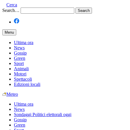
Cerca
Search…
Menu
Ultima ora
News
Gossip
Green
Sport
Animali
Motori
Spettacoli
Edizioni locali
Meteo
Ultima ora
News
Sondaggi Politici elettorali oggi
Gossip
Green