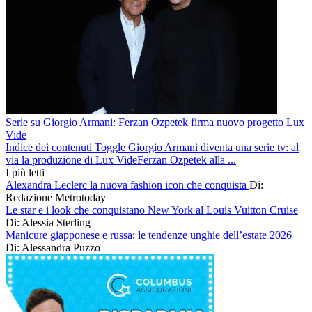
Serie su Giorgio Armani: Ferzan Ozpetek firma nuovo progetto Lux
Vide
Indice dei contenuti Toggle Giorgio Armani diventa una serie tv: al
via la produzione di Lux VideFerzan Ozpetek alla ...
I più letti
Alexandra Leclerc la nuova fashion icon che conquista
Di:
Redazione Metrotoday
Le star e i look che conquistano New York al Louis Vuitton Cruise
Di: Alessia Sterling
Manicure giapponese e russa: le tendenze unghie dell’estate 2026
Di: Alessandra Puzzo