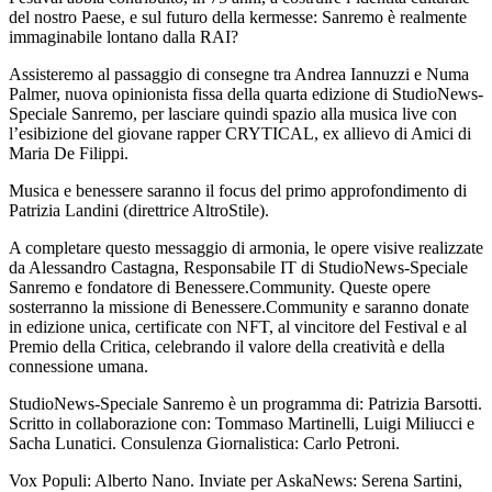
del nostro Paese, e sul futuro della kermesse: Sanremo è realmente
immaginabile lontano dalla RAI?
Assisteremo al passaggio di consegne tra Andrea Iannuzzi e Numa
Palmer, nuova opinionista fissa della quarta edizione di StudioNews-
Speciale Sanremo, per lasciare quindi spazio alla musica live con
l’esibizione del giovane rapper CRYTICAL, ex allievo di Amici di
Maria De Filippi.
Musica e benessere saranno il focus del primo approfondimento di
Patrizia Landini (direttrice AltroStile).
A completare questo messaggio di armonia, le opere visive realizzate
da Alessandro Castagna, Responsabile IT di StudioNews-Speciale
Sanremo e fondatore di Benessere.Community. Queste opere
sosterranno la missione di Benessere.Community e saranno donate
in edizione unica, certificate con NFT, al vincitore del Festival e al
Premio della Critica, celebrando il valore della creatività e della
connessione umana.
StudioNews-Speciale Sanremo è un programma di: Patrizia Barsotti.
Scritto in collaborazione con: Tommaso Martinelli, Luigi Miliucci e
Sacha Lunatici. Consulenza Giornalistica: Carlo Petroni.
Vox Populi: Alberto Nano. Inviate per AskaNews: Serena Sartini,