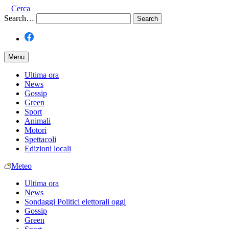
Cerca
Search…
Menu
Ultima ora
News
Gossip
Green
Sport
Animali
Motori
Spettacoli
Edizioni locali
Meteo
Ultima ora
News
Sondaggi Politici elettorali oggi
Gossip
Green