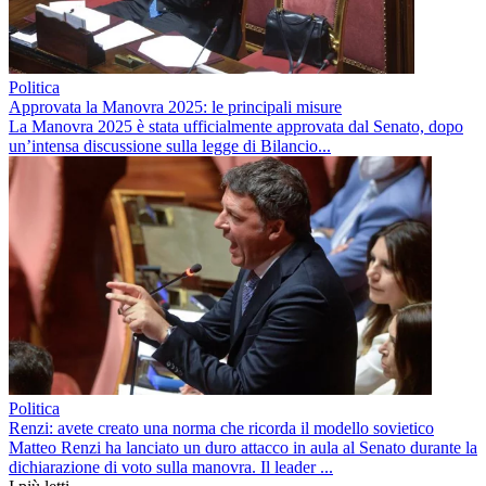
Politica
Approvata la Manovra 2025: le principali misure
La Manovra 2025 è stata ufficialmente approvata dal Senato, dopo
un’intensa discussione sulla legge di Bilancio...
Politica
Renzi: avete creato una norma che ricorda il modello sovietico
Matteo Renzi ha lanciato un duro attacco in aula al Senato durante la
dichiarazione di voto sulla manovra. Il leader ...