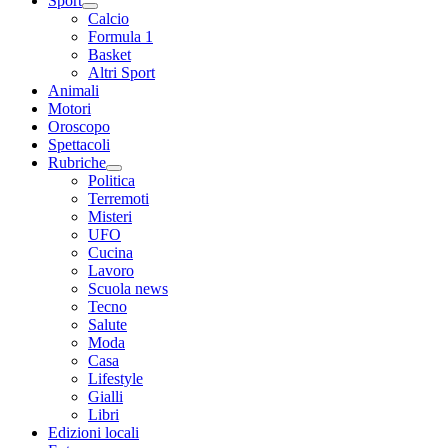
Sport
Calcio
Formula 1
Basket
Altri Sport
Animali
Motori
Oroscopo
Spettacoli
Rubriche
Politica
Terremoti
Misteri
UFO
Cucina
Lavoro
Scuola news
Tecno
Salute
Moda
Casa
Lifestyle
Gialli
Libri
Edizioni locali