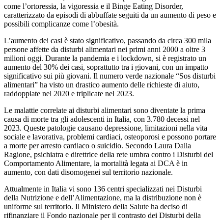
come l’ortoressia, la vigoressia e il Binge Eating Disorder,
caratterizzato da episodi di abbuffate seguiti da un aumento di peso e
possibili complicanze come l’obesità.
L’aumento dei casi è stato significativo, passando da circa 300 mila
persone affette da disturbi alimentari nei primi anni 2000 a oltre 3
milioni oggi. Durante la pandemia e i lockdown, si è registrato un
aumento del 30% dei casi, soprattutto tra i giovani, con un impatto
significativo sui più giovani. Il numero verde nazionale “Sos disturbi
alimentari” ha visto un drastico aumento delle richieste di aiuto,
raddoppiate nel 2020 e triplicate nel 2023.
Le malattie correlate ai disturbi alimentari sono diventate la prima
causa di morte tra gli adolescenti in Italia, con 3.780 decessi nel
2023. Queste patologie causano depressione, limitazioni nella vita
sociale e lavorativa, problemi cardiaci, osteoporosi e possono portare
a morte per arresto cardiaco o suicidio. Secondo Laura Dalla
Ragione, psichiatra e direttrice della rete umbra contro i Disturbi del
Comportamento Alimentare, la mortalità legata ai DCA è in
aumento, con dati disomogenei sul territorio nazionale.
Attualmente in Italia vi sono 136 centri specializzati nei Disturbi
della Nutrizione e dell’Alimentazione, ma la distribuzione non è
uniforme sul territorio. Il Ministero della Salute ha deciso di
rifinanziare il Fondo nazionale per il contrasto dei Disturbi della