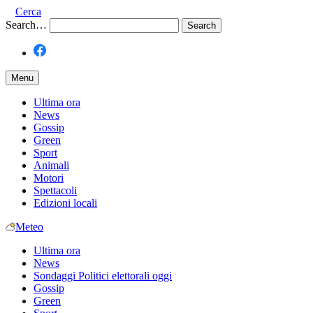
Cerca
Search…
Menu
Ultima ora
News
Gossip
Green
Sport
Animali
Motori
Spettacoli
Edizioni locali
Meteo
Ultima ora
News
Sondaggi Politici elettorali oggi
Gossip
Green