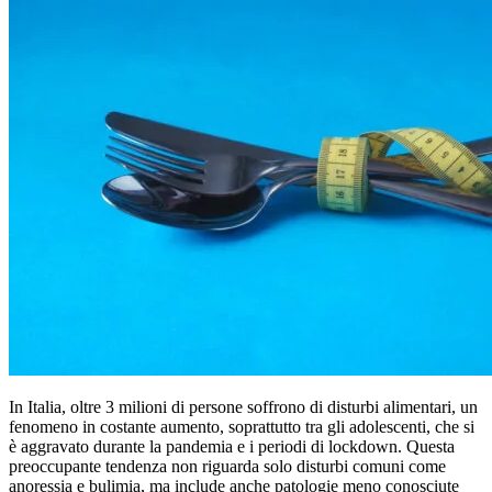
In Italia, oltre 3 milioni di persone soffrono di disturbi alimentari, un
fenomeno in costante aumento, soprattutto tra gli adolescenti, che si
è aggravato durante la pandemia e i periodi di lockdown. Questa
preoccupante tendenza non riguarda solo disturbi comuni come
anoressia e bulimia, ma include anche patologie meno conosciute