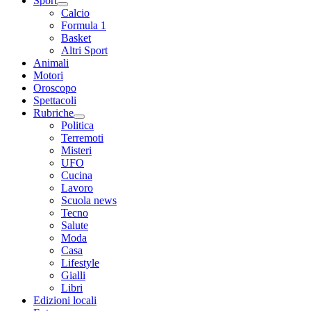
Sport
Calcio
Formula 1
Basket
Altri Sport
Animali
Motori
Oroscopo
Spettacoli
Rubriche
Politica
Terremoti
Misteri
UFO
Cucina
Lavoro
Scuola news
Tecno
Salute
Moda
Casa
Lifestyle
Gialli
Libri
Edizioni locali