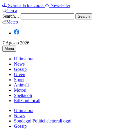
Scarica la tua copia
Newsletter
Cerca
Search…
Meteo
7 Agosto 2026
Menu
Ultima ora
News
Gossip
Green
Sport
Animali
Motori
Spettacoli
Edizioni locali
Ultima ora
News
Sondaggi Politici elettorali oggi
Gossip