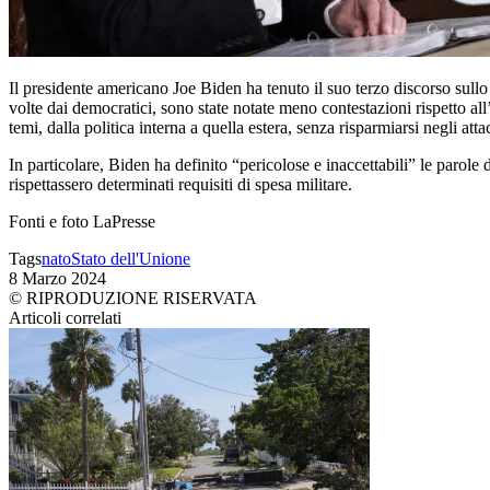
Il presidente americano Joe Biden ha tenuto il suo terzo discorso sullo
volte dai democratici, sono state notate meno contestazioni rispetto al
temi, dalla politica interna a quella estera, senza risparmiarsi negli at
In particolare, Biden ha definito “pericolose e inaccettabili” le parol
rispettassero determinati requisiti di spesa militare.
Fonti e foto LaPresse
Tags
nato
Stato dell'Unione
8 Marzo 2024
© RIPRODUZIONE RISERVATA
Articoli correlati