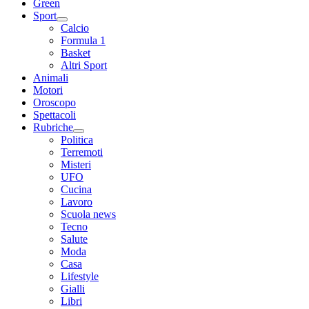
Green
Sport
Calcio
Formula 1
Basket
Altri Sport
Animali
Motori
Oroscopo
Spettacoli
Rubriche
Politica
Terremoti
Misteri
UFO
Cucina
Lavoro
Scuola news
Tecno
Salute
Moda
Casa
Lifestyle
Gialli
Libri