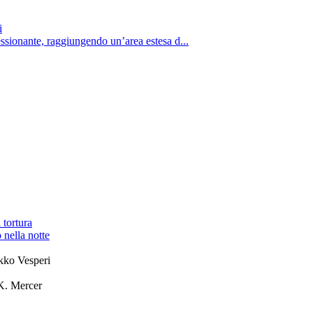
i
essionante, raggiungendo un’area estesa d...
 tortura
 nella notte
kko Vesperi
K. Mercer