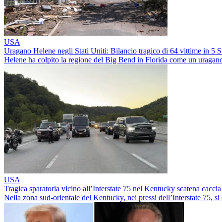
USA
Uragano Helene negli Stati Uniti: Bilancio tragico di 64 vittime in 5 St
Helene ha colpito la regione del Big Bend in Florida come un uragano
USA
Tragica sparatoria vicino all’Interstate 75 nel Kentucky scatena cacci
Nella zona sud-orientale del Kentucky, nei pressi dell’Interstate 75, si 