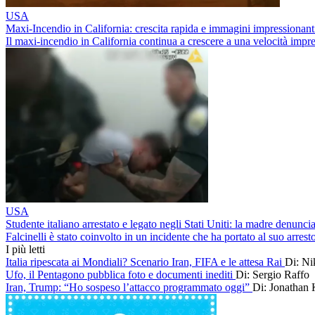
USA
Maxi-Incendio in California: crescita rapida e immagini impressionant
Il maxi-incendio in California continua a crescere a una velocità impr
USA
Studente italiano arrestato e legato negli Stati Uniti: la madre denuncia
Falcinelli è stato coinvolto in un incidente che ha portato al suo arresto
I più letti
Italia ripescata ai Mondiali? Scenario Iran, FIFA e le attesa Rai
Di: Ni
Ufo, il Pentagono pubblica foto e documenti inediti
Di: Sergio Raffo
Iran, Trump: “Ho sospeso l’attacco programmato oggi”
Di: Jonathan 