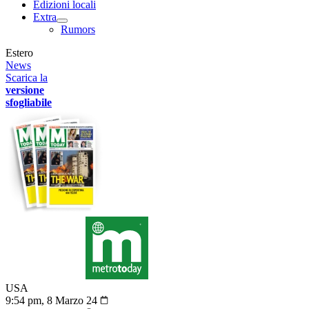
Edizioni locali
Extra
Rumors
Estero
News
Scarica la
versione
sfogliabile
USA
9:54 pm, 8 Marzo 24