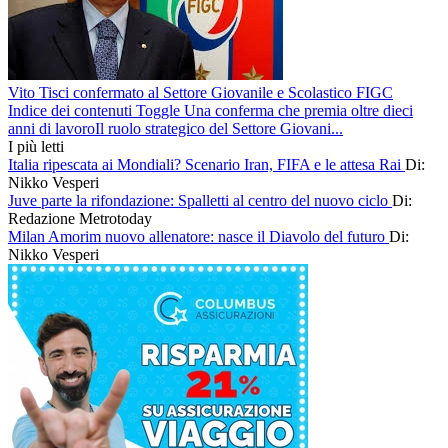
Vito Tisci confermato al Settore Giovanile e Scolastico FIGC
Indice dei contenuti Toggle Una conferma che premia oltre dieci
anni di lavoroIl ruolo strategico del Settore Giovani...
I più letti
Italia ripescata ai Mondiali? Scenario Iran, FIFA e le attesa Rai
Di:
Nikko Vesperi
Juve parte la rifondazione: Spalletti al centro del nuovo ciclo
Di:
Redazione Metrotoday
Milan Amorim nuovo allenatore: nasce il Diavolo del futuro
Di:
Nikko Vesperi