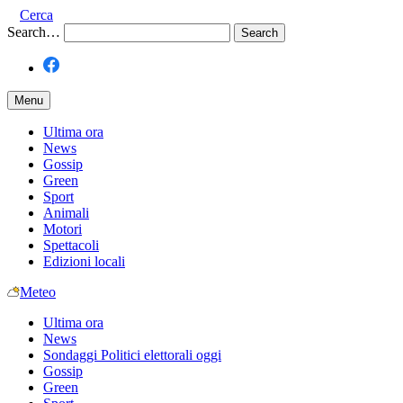
Cerca
Search…
Menu
Ultima ora
News
Gossip
Green
Sport
Animali
Motori
Spettacoli
Edizioni locali
Meteo
Ultima ora
News
Sondaggi Politici elettorali oggi
Gossip
Green