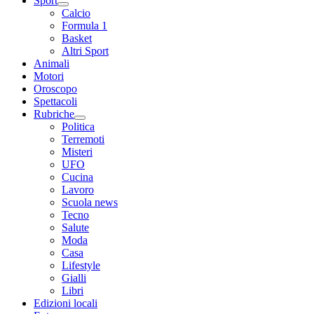
Sport
Calcio
Formula 1
Basket
Altri Sport
Animali
Motori
Oroscopo
Spettacoli
Rubriche
Politica
Terremoti
Misteri
UFO
Cucina
Lavoro
Scuola news
Tecno
Salute
Moda
Casa
Lifestyle
Gialli
Libri
Edizioni locali