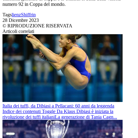
numero 92 in Coppa del mondo.
Tags
lienz
Shiffrin
28 Dicembre 2023
© RIPRODUZIONE RISERVATA
Articoli correlati
Italia dei tuffi, da Dibiasi a Pellacani: 60 anni da leggenda
Indice dei contenuti Toggle Da Klaus Dibiasi è iniziata la
rivoluzione dei tuffi italianiLa generazione di Tania Cagn...