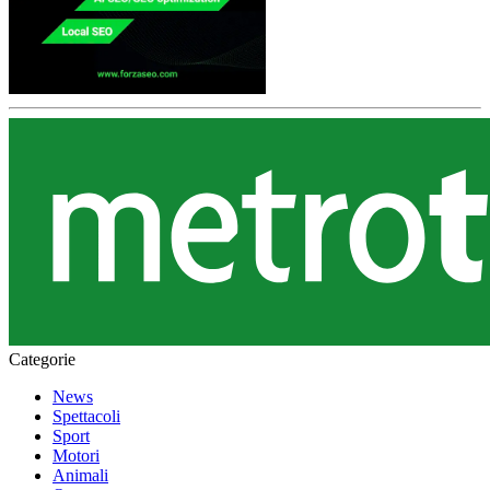
Categorie
News
Spettacoli
Sport
Motori
Animali