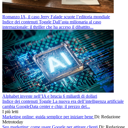
Romanzo IA, il caso Jerry Falade scuote l’editoria mondiale
Indice dei contenuti Toggle Dall’asta milionaria al caso
internazionale: il thriller che ha acceso il dibattito...
Alphabet investe nell’IA e brucia 6 miliardi di dollari
Indice dei contenuti Toggle La nuova era dell’intelligenza artificiale
cambia GoogleData center e chip: il prezzo del...
I più letti
Marketing online: guida semplice per iniziare bene
Di: Redazione
Metrotoday
Seo marketing: come usare Google per attirare clienti
Di: Redazione