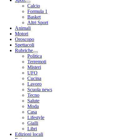
Sport
Calcio
Formula 1
Basket
Altri Sport
Animali
Motori
Oroscopo
Spettacoli
Rubriche
Politica
Terremoti
Misteri
UFO
Cucina
Lavoro
Scuola news
Tecno
Salute
Moda
Casa
Lifestyle
Gialli
Libri
Edizioni locali