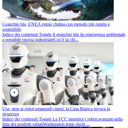
Granchio blu, ENEA estrae chitina con metodo più rapido e
sostenibile
Indice dei contenuti Toggle Il granchio blu da emergenza ambientale
a possibile risorsa industrialeCos’è la chi...
Usa, stop ai robot umanoidi cinesi: la Casa Bianca invoca la
sicurezza
Indice dei contenuti Toggle La FCC inserisce i robot avanzati nella
lista dei prodotti vietatiWashington teme rischi ...