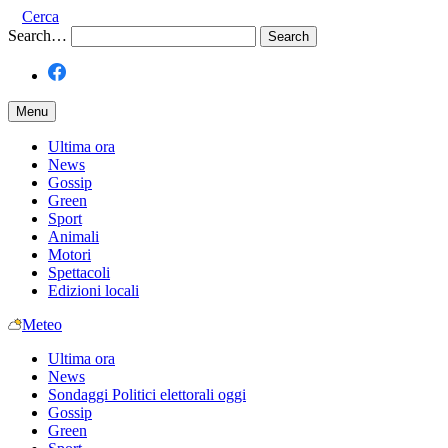
Cerca
Search…
Menu
Ultima ora
News
Gossip
Green
Sport
Animali
Motori
Spettacoli
Edizioni locali
Meteo
Ultima ora
News
Sondaggi Politici elettorali oggi
Gossip
Green