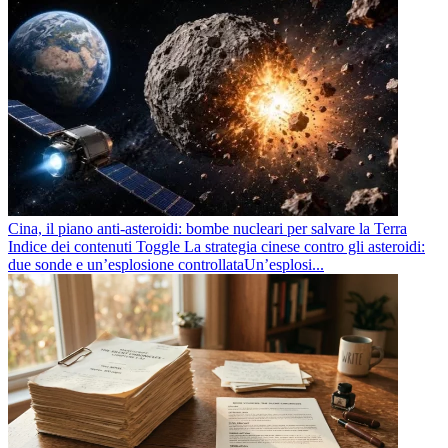
Cina, il piano anti-asteroidi: bombe nucleari per salvare la Terra
Indice dei contenuti Toggle La strategia cinese contro gli asteroidi:
due sonde e un’esplosione controllataUn’esplosi...