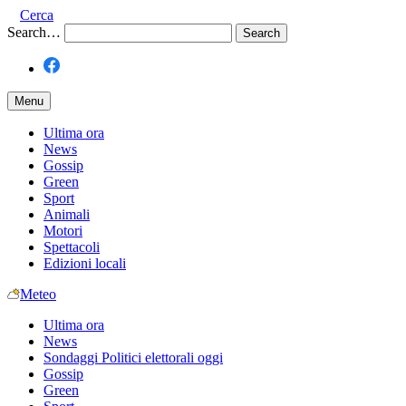
Cerca
Search…
Menu
Ultima ora
News
Gossip
Green
Sport
Animali
Motori
Spettacoli
Edizioni locali
Meteo
Ultima ora
News
Sondaggi Politici elettorali oggi
Gossip
Green