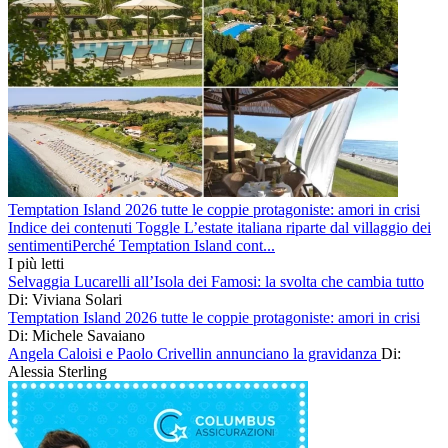
Temptation Island 2026 tutte le coppie protagoniste: amori in crisi
Indice dei contenuti Toggle L’estate italiana riparte dal villaggio dei
sentimentiPerché Temptation Island cont...
I più letti
Selvaggia Lucarelli all’Isola dei Famosi: la svolta che cambia tutto
Di: Viviana Solari
Temptation Island 2026 tutte le coppie protagoniste: amori in crisi
Di: Michele Savaiano
Angela Caloisi e Paolo Crivellin annunciano la gravidanza
Di:
Alessia Sterling