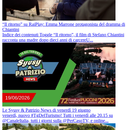
“Il ritorno” su RaiPlay: Emma Marrone protagonista del dramma di
Chiantini
Indice dei contenuti Toggle “Il ritorno”, il film di Stefano Chiantini
racconta una madre dopo dieci anni di carcereU...
Le Syusy & Patrizio News di venerdì 19 giugno
venerdì, nuovo #TgDelTurismo! Tutti i venerdì alle 20.15 su
@CanaleItalia, tutti i giorni sulla ‪@PerCasoTV, e online...