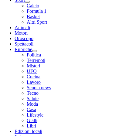
Sport
Calcio
Formula 1
Basket
Altri Sport
Animali
Motori
Oroscopo
Spettacoli
Rubriche
Politica
Terremoti
Misteri
UFO
Cucina
Lavoro
Scuola news
Tecno
Salute
Moda
Casa
Lifestyle
Gialli
Libri
Edizioni locali