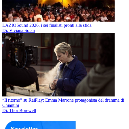
LAZIOSound 2026, i sei finalisti pronti alla sfida
Di: Viviana Solari
“Il ritorno” su RaiPlay: Emma Marrone protagonista del dramma di
Chiantini
Di: Thor Borewell