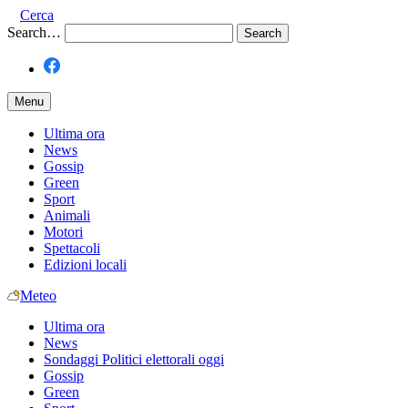
Cerca
Search…
Menu
Ultima ora
News
Gossip
Green
Sport
Animali
Motori
Spettacoli
Edizioni locali
Meteo
Ultima ora
News
Sondaggi Politici elettorali oggi
Gossip
Green