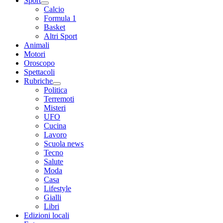
Sport
Calcio
Formula 1
Basket
Altri Sport
Animali
Motori
Oroscopo
Spettacoli
Rubriche
Politica
Terremoti
Misteri
UFO
Cucina
Lavoro
Scuola news
Tecno
Salute
Moda
Casa
Lifestyle
Gialli
Libri
Edizioni locali