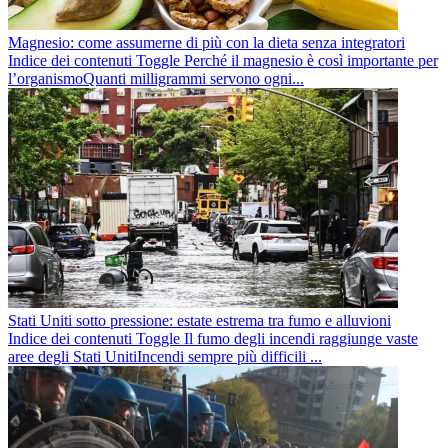
Magnesio: come assumerne di più con la dieta senza integratori
Indice dei contenuti Toggle Perché il magnesio è così importante per
l’organismoQuanti milligrammi servono ogni...
Stati Uniti sotto pressione: estate estrema tra fumo e alluvioni
Indice dei contenuti Toggle Il fumo degli incendi raggiunge vaste
aree degli Stati UnitiIncendi sempre più difficili ...