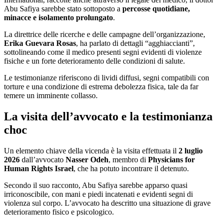
Abu Safiya sarebbe stato sottoposto a
percosse quotidiane,
minacce e isolamento prolungato
.
La direttrice delle ricerche e delle campagne dell’organizzazione,
Erika Guevara Rosas
, ha parlato di dettagli “agghiaccianti”,
sottolineando come il medico presenti segni evidenti di violenze
fisiche e un forte deterioramento delle condizioni di salute.
Le testimonianze riferiscono di lividi diffusi, segni compatibili con
torture e una condizione di estrema debolezza fisica, tale da far
temere un imminente collasso.
La visita dell’avvocato e la testimonianza
choc
Un elemento chiave della vicenda è la visita effettuata il
2 luglio
2026
dall’avvocato
Nasser Odeh
, membro di
Physicians for
Human Rights Israel
, che ha potuto incontrare il detenuto.
Secondo il suo racconto, Abu Safiya sarebbe apparso quasi
irriconoscibile, con mani e piedi incatenati e evidenti segni di
violenza sul corpo. L’avvocato ha descritto una situazione di grave
deterioramento fisico e psicologico.