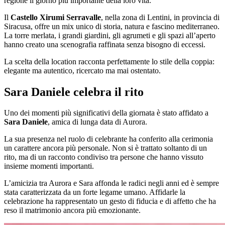
regione il giorno più importante della loro vita.
Il
Castello Xirumi Serravalle
, nella zona di Lentini, in provincia di
Siracusa, offre un mix unico di storia, natura e fascino mediterraneo.
La torre merlata, i grandi giardini, gli agrumeti e gli spazi all’aperto
hanno creato una scenografia raffinata senza bisogno di eccessi.
La scelta della location racconta perfettamente lo stile della coppia:
elegante ma autentico, ricercato ma mai ostentato.
Sara Daniele celebra il rito
Uno dei momenti più significativi della giornata è stato affidato a
Sara Daniele
, amica di lunga data di Aurora.
La sua presenza nel ruolo di celebrante ha conferito alla cerimonia
un carattere ancora più personale. Non si è trattato soltanto di un
rito, ma di un racconto condiviso tra persone che hanno vissuto
insieme momenti importanti.
L’amicizia tra Aurora e Sara affonda le radici negli anni ed è sempre
stata caratterizzata da un forte legame umano. Affidarle la
celebrazione ha rappresentato un gesto di fiducia e di affetto che ha
reso il matrimonio ancora più emozionante.