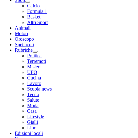
Sport
Calcio
Formula 1
Basket
Altri Sport
Animali
Motori
Oroscopo
Spettacoli
Rubriche
Politica
Terremoti
Misteri
UFO
Cucina
Lavoro
Scuola news
Tecno
Salute
Moda
Casa
Lifestyle
Gialli
Libri
Edizioni locali