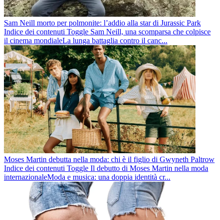
Sam Neill morto per polmonite: l’addio alla star di Jurassic Park
Indice dei contenuti Toggle Sam Neill, una scomparsa che colpisce
il cinema mondialeLa lunga battaglia contro il canc...
Moses Martin debutta nella moda: chi è il figlio di Gwyneth Paltrow
Indice dei contenuti Toggle Il debutto di Moses Martin nella moda
internazionaleModa e musica: una doppia identità cr...