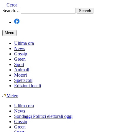
Cerca
Search…
Menu
Ultima ora
News
Gossip
Green
Sport
Animali
Motori
Spettacoli
Edizioni locali
Meteo
Ultima ora
News
Sondaggi Politici elettorali oggi
Gossip
Green