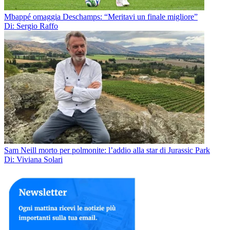
Mbappé omaggia Deschamps: “Meritavi un finale migliore”
Di: Sergio Raffo
Sam Neill morto per polmonite: l’addio alla star di Jurassic Park
Di: Viviana Solari