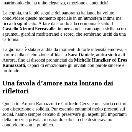
matrimonio che ha unito eleganza, emozione e autenticità.
La coppia, tra le più seguite del panorama italiano, ha voluto
condividere questo momento speciale in un’atmosfera intima ma
ricca di significato. A fare da sfondo alla cerimonia è stato il
Castello Xirumi Serravalle
, immerso nella campagna siciliana tra
agrumeti, giardini mediterranei e scorci che sembrano usciti da una
cartolina.
La giornata è stata scandita da momenti di forte intensità emotiva, a
partire dalla celebrazione affidata a
Sara Daniele
, amica storica di
Aurora, fino ai discorsi pronunciati da
Michelle Hunziker
ed
Eros
Ramazzotti
, capaci di emozionare gli invitati con parole sincere e
profonde.
Una favola d’amore nata lontano dai
riflettori
Quella tra Aurora Ramazzotti e Goffredo Cerza è una storia costruita
con discrezione e solidità. Pur essendo entrambi molto presenti sui
social, hanno sempre cercato di preservare gli aspetti più importanti
della loro vita privata, mostrando solo ciò che desideravano
condividere con il pubblico.