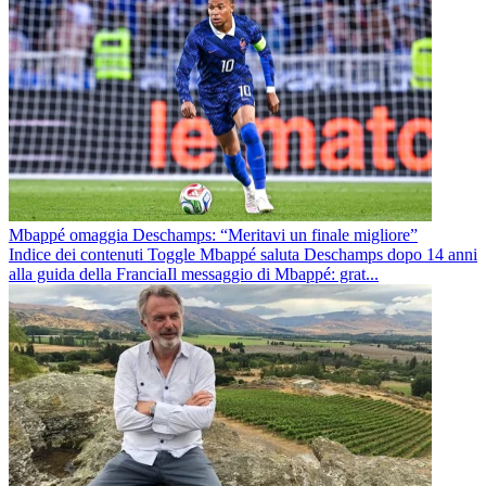
Mbappé omaggia Deschamps: “Meritavi un finale migliore”
Indice dei contenuti Toggle Mbappé saluta Deschamps dopo 14 anni
alla guida della FranciaIl messaggio di Mbappé: grat...