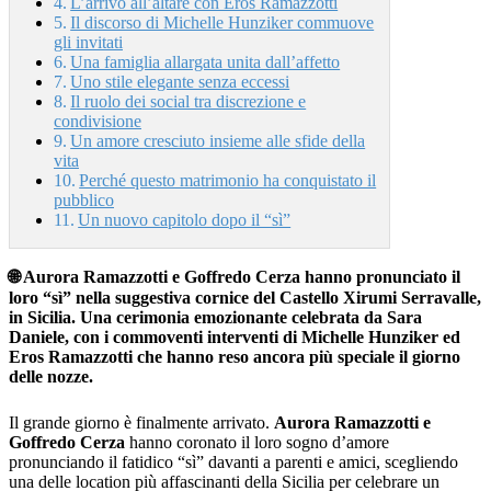
L’arrivo all’altare con Eros Ramazzotti
Il discorso di Michelle Hunziker commuove
gli invitati
Una famiglia allargata unita dall’affetto
Uno stile elegante senza eccessi
Il ruolo dei social tra discrezione e
condivisione
Un amore cresciuto insieme alle sfide della
vita
Perché questo matrimonio ha conquistato il
pubblico
Un nuovo capitolo dopo il “sì”
🌐 Aurora Ramazzotti e Goffredo Cerza hanno pronunciato il
loro “sì” nella suggestiva cornice del Castello Xirumi Serravalle,
in Sicilia. Una cerimonia emozionante celebrata da Sara
Daniele, con i commoventi interventi di Michelle Hunziker ed
Eros Ramazzotti che hanno reso ancora più speciale il giorno
delle nozze.
Il grande giorno è finalmente arrivato.
Aurora Ramazzotti e
Goffredo Cerza
hanno coronato il loro sogno d’amore
pronunciando il fatidico “sì” davanti a parenti e amici, scegliendo
una delle location più affascinanti della Sicilia per celebrare un