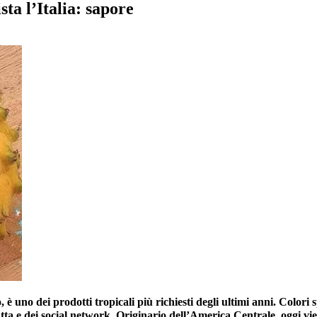
ta l’Italia: sapore
 è uno dei prodotti tropicali più richiesti degli ultimi anni. Colori s
tta e dei social network. Originario dell’America Centrale, oggi vien