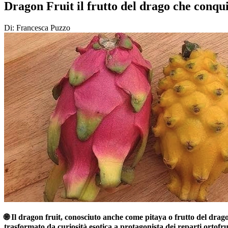
Dragon Fruit il frutto del drago che conquis
Di: Francesca Puzzo
🌐 Il dragon fruit, conosciuto anche come pitaya o frutto del drago,
trasformato da curiosità esotica a protagonista dei reparti ortofru