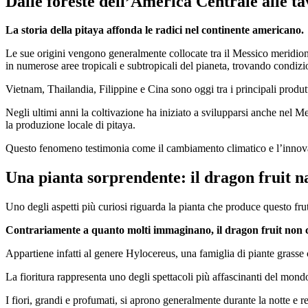
Dalle foreste dell’America Centrale alle t
La storia della pitaya affonda le radici nel continente americano.
Le sue origini vengono generalmente collocate tra il Messico meridion
in numerose aree tropicali e subtropicali del pianeta, trovando condizio
Vietnam, Thailandia, Filippine e Cina sono oggi tra i principali produtt
Negli ultimi anni la coltivazione ha iniziato a svilupparsi anche nel M
la produzione locale di pitaya.
Questo fenomeno testimonia come il cambiamento climatico e l’innovaz
Una pianta sorprendente: il dragon fruit n
Uno degli aspetti più curiosi riguarda la pianta che produce questo frut
Contrariamente a quanto molti immaginano, il dragon fruit non cr
Appartiene infatti al genere Hylocereus, una famiglia di piante grasse c
La fioritura rappresenta uno degli spettacoli più affascinanti del mond
I fiori, grandi e profumati, si aprono generalmente durante la notte e r