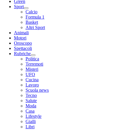
Green
Sport
Calcio
Formula 1
Basket
Altri Sport
Animali
Motori
Oroscopo
Spettacoli
Rubriche
Politica
Terremoti
Misteri
UFO
Cucina
Lavoro
Scuola news
Tecno
Salute
Moda
Casa
Lifestyle
Gialli
Libri