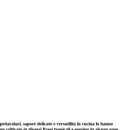
pettacolari, sapore delicato e versatilità in cucina lo hanno
e coltivato in diversi Paesi tropicali e persino in alcune zone