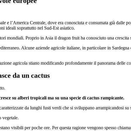
avole europee
ale e l’America Centrale, dove era conosciuta e consumata già dalle po
ni ideali soprattutto nel Sud-Est asiatico.
ori mondiali. Proprio in Asia il dragon fruit ha conosciuto una crescita st
editerraneo. Alcune aziende agricole italiane, in particolare in Sardegn
ione agricola stiano modificando profondamente il panorama delle colt
asce da un cactus
to.
esce su alberi tropicali ma su una specie di cactus rampicante.
aratterizzate da lunghi fusti verdi che si sviluppano arrampicandosi su sup
o vegetale.
estano visibili per poche ore. Per questa ragione vengono spesso chiamati