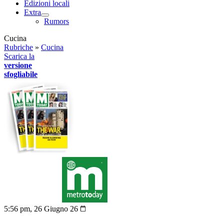
Edizioni locali
Extra
Rumors
Cucina
Rubriche
»
Cucina
Scarica la
versione
sfogliabile
5:56 pm, 26 Giugno 26