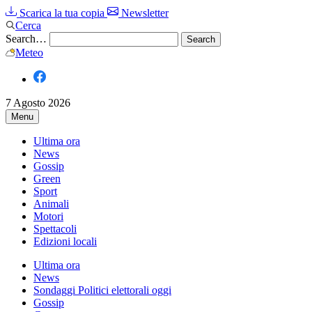
Scarica la tua copia
Newsletter
Cerca
Search…
Meteo
7 Agosto 2026
Menu
Ultima ora
News
Gossip
Green
Sport
Animali
Motori
Spettacoli
Edizioni locali
Ultima ora
News
Sondaggi Politici elettorali oggi
Gossip