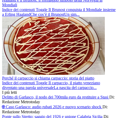
Haaland e il Brunost: il formaggio simbolo della Norvegia ai
Mondiali
Indice dei contenuti Toggle Il Brunost conquista il Mondiale insieme
a Erling HaalandChe cos’è il BrunostUn sim...
Perché il carpaccio si chiama carpaccio: storia del piatto
Indice dei contenuti Toggle Il carpaccio, il piatto veneziano
diventato una parola universaleLa nascita del carpaccio...
I più letti
Delitto di Garlasco, il nodo dei 700mila euro da restituire a Stasi
Di:
Redazione Metrotoday
🌐 Caso Garlasco: audio rubati 2026 e nuovo scenario shock
Di:
Redazione Metrotoday
Ponte sullo Stretto: saggio del 1926 e unione Calabria Sicilia
Di: