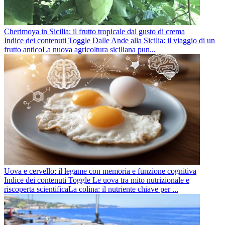
Cherimoya in Sicilia: il frutto tropicale dal gusto di crema
Indice dei contenuti Toggle Dalle Ande alla Sicilia: il viaggio di un
frutto anticoLa nuova agricoltura siciliana pun...
Uova e cervello: il legame con memoria e funzione cognitiva
Indice dei contenuti Toggle Le uova tra mito nutrizionale e
riscoperta scientificaLa colina: il nutriente chiave per ...