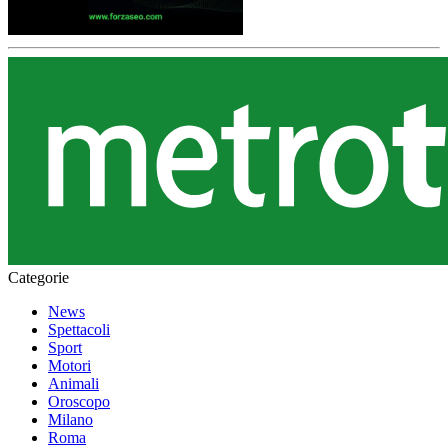
Categorie
News
Spettacoli
Sport
Motori
Animali
Oroscopo
Milano
Roma