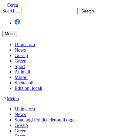
Cerca
Search…
Menu
Ultima ora
News
Gossip
Green
Sport
Animali
Motori
Spettacoli
Edizioni locali
Meteo
Ultima ora
News
Sondaggi Politici elettorali oggi
Gossip
Green