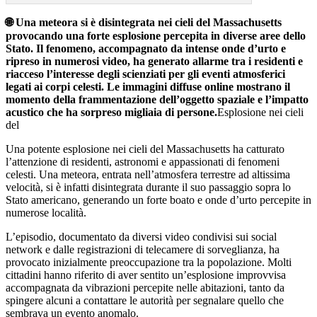
🌐 Una meteora si è disintegrata nei cieli del Massachusetts
provocando una forte esplosione percepita in diverse aree dello
Stato. Il fenomeno, accompagnato da intense onde d’urto e
ripreso in numerosi video, ha generato allarme tra i residenti e
riacceso l’interesse degli scienziati per gli eventi atmosferici
legati ai corpi celesti. Le immagini diffuse online mostrano il
momento della frammentazione dell’oggetto spaziale e l’impatto
acustico che ha sorpreso migliaia di persone.
Esplosione nei cieli
del
Una potente esplosione nei cieli del Massachusetts ha catturato
l’attenzione di residenti, astronomi e appassionati di fenomeni
celesti. Una meteora, entrata nell’atmosfera terrestre ad altissima
velocità, si è infatti disintegrata durante il suo passaggio sopra lo
Stato americano, generando un forte boato e onde d’urto percepite in
numerose località.
L’episodio, documentato da diversi video condivisi sui social
network e dalle registrazioni di telecamere di sorveglianza, ha
provocato inizialmente preoccupazione tra la popolazione. Molti
cittadini hanno riferito di aver sentito un’esplosione improvvisa
accompagnata da vibrazioni percepite nelle abitazioni, tanto da
spingere alcuni a contattare le autorità per segnalare quello che
sembrava un evento anomalo.