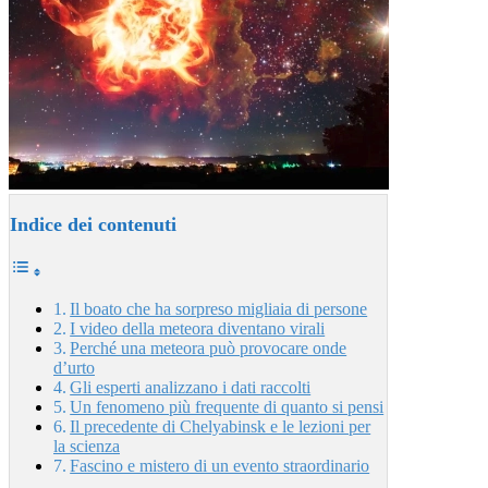
Indice dei contenuti
Il boato che ha sorpreso migliaia di persone
I video della meteora diventano virali
Perché una meteora può provocare onde
d’urto
Gli esperti analizzano i dati raccolti
Un fenomeno più frequente di quanto si pensi
Il precedente di Chelyabinsk e le lezioni per
la scienza
Fascino e mistero di un evento straordinario