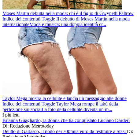
Moses Martin debutta nella moda: chi è il figlio di Gwyneth Paltrow
Indice dei contenuti Toggle Il debutto di Moses Martin nella moda
internazionaleModa e musica: una doppia identità cr...
Taylor Mega mostra la cellulite e lancia un messaggio alle donne
Indice dei contenuti Toggle Taylor Mega rompe il tabù della
perfezione sui socialLa foto della cellulite diventa un m...
I più letti
Brianna Guagliardo, la donna che ha conquistato Luciano Darderi
Di: Redazione Metrotoday
Delitto di Garlasco, il nodo dei 700mila euro da restituire a Stasi
Di:
Redazione Metrotoday