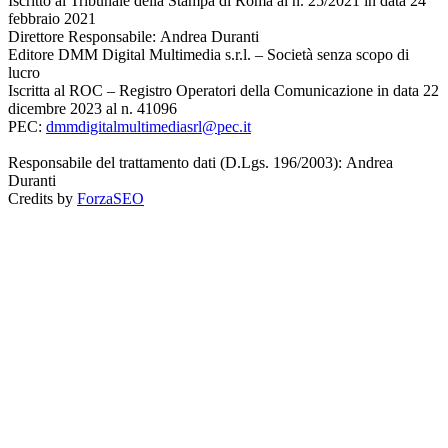
Iscritto al Tribunale della Stampa di Roma al n. 25/2021 in data 24
febbraio 2021
Direttore Responsabile: Andrea Duranti
Editore DMM Digital Multimedia s.r.l. – Società senza scopo di
lucro
Iscritta al ROC – Registro Operatori della Comunicazione in data 22
dicembre 2023 al n. 41096
PEC:
dmmdigitalmultimediasrl@pec.it
Responsabile del trattamento dati (D.Lgs. 196/2003): Andrea
Duranti
Credits by
ForzaSEO