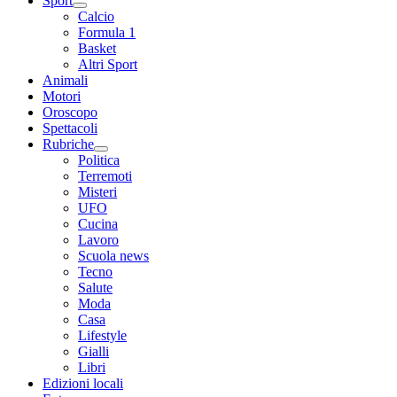
Sport
Calcio
Formula 1
Basket
Altri Sport
Animali
Motori
Oroscopo
Spettacoli
Rubriche
Politica
Terremoti
Misteri
UFO
Cucina
Lavoro
Scuola news
Tecno
Salute
Moda
Casa
Lifestyle
Gialli
Libri
Edizioni locali