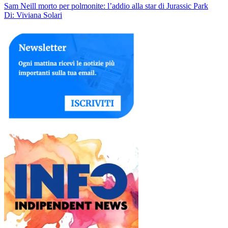
Sam Neill morto per polmonite: l’addio alla star di Jurassic Park
Di: Viviana Solari