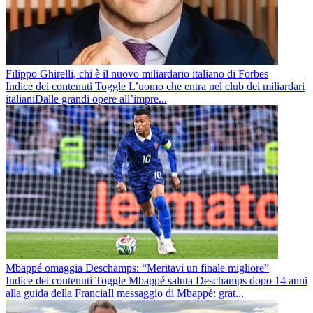
Filippo Ghirelli, chi è il nuovo miliardario italiano di Forbes
Indice dei contenuti Toggle L’uomo che entra nel club dei miliardari
italianiDalle grandi opere all’impre...
Mbappé omaggia Deschamps: “Meritavi un finale migliore”
Indice dei contenuti Toggle Mbappé saluta Deschamps dopo 14 anni
alla guida della FranciaIl messaggio di Mbappé: grat...