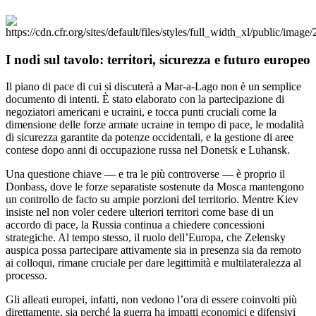
I nodi sul tavolo: territori, sicurezza e futuro europeo
Il piano di pace di cui si discuterà a Mar‑a‑Lago non è un semplice
documento di intenti. È stato elaborato con la partecipazione di
negoziatori americani e ucraini, e tocca punti cruciali come la
dimensione delle forze armate ucraine in tempo di pace, le modalità
di sicurezza garantite da potenze occidentali, e la gestione di aree
contese dopo anni di occupazione russa nel Donetsk e Luhansk.
Una questione chiave — e tra le più controverse — è proprio il
Donbass, dove le forze separatiste sostenute da Mosca mantengono
un controllo de facto su ampie porzioni del territorio. Mentre Kiev
insiste nel non voler cedere ulteriori territori come base di un
accordo di pace, la Russia continua a chiedere concessioni
strategiche. Al tempo stesso, il ruolo dell’Europa, che Zelensky
auspica possa partecipare attivamente sia in presenza sia da remoto
ai colloqui, rimane cruciale per dare legittimità e multilateralezza al
processo.
Gli alleati europei, infatti, non vedono l’ora di essere coinvolti più
direttamente, sia perché la guerra ha impatti economici e difensivi