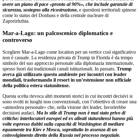
avere un piano di pace «pronto al 90%», che include garanzie di
sicurezza, sostegno alla ricostruzione,
e questioni territoriali spinose
come lo status del Donbass e della centrale nucleare di
Zaporizhzhia.
Mar‑a‑Lago: un palcoscenico diplomatico e
controverso
Scegliere Mar‑a‑Lago come location per un vertice così significativo
non è casuale. La residenza privata di Trump in Florida è da tempo
simbolo del suo approccio personale alla diplomazia internazionale,
spesso fuori dai tradizionali canali istituzionali. In passato,
Trump
aveva già utilizzato questo ambiente per incontri con leader
mondiali, trasformando il resort in un’estensione non ufficiale
della politica estera statunitense.
Questa scelta rievoca altri momenti storici in cui incontri decisivi si
sono svolti in luoghi non convenzionali, con l’obiettivo di creare una
«atmosfera personale» che, nella visione dei leader, favorirebbe
decisioni audaci.
Ma lo stile di Trump non è mai stato privo di
critiche: interlocutori europei ed ex alleati statunitensi hanno più
volte espresso dubbi sulla capacità di Washington di mediare
equamente tra Kiev e Mosca, soprattutto in assenza di un
coinvolgimento diretto della Russia nel processo negoziale.