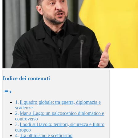
Indice dei contenuti
Il quadro globale: tra guerra, diplomazia e
scadenze
Mar‑a‑Lago: un palcoscenico diplomatico e
controverso
I nodi sul tavolo: territori, sicurezza e futuro
europeo
Tra ottimismo e scetticismo