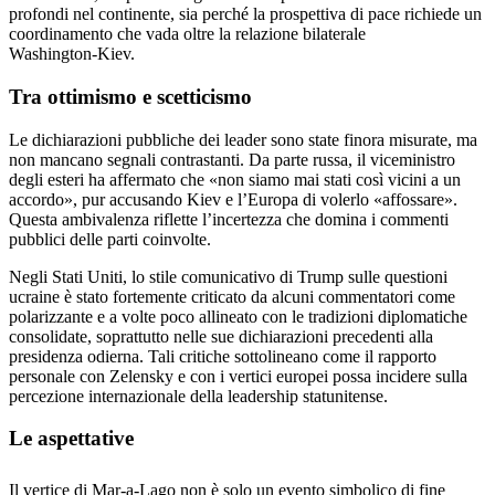
profondi nel continente, sia perché la prospettiva di pace richiede un
coordinamento che vada oltre la relazione bilaterale
Washington‑Kiev.
Tra ottimismo e scetticismo
Le dichiarazioni pubbliche dei leader sono state finora misurate, ma
non mancano segnali contrastanti. Da parte russa, il viceministro
degli esteri ha affermato che «non siamo mai stati così vicini a un
accordo», pur accusando Kiev e l’Europa di volerlo «affossare».
Questa ambivalenza riflette l’incertezza che domina i commenti
pubblici delle parti coinvolte.
Negli Stati Uniti, lo stile comunicativo di Trump sulle questioni
ucraine è stato fortemente criticato da alcuni commentatori come
polarizzante e a volte poco allineato con le tradizioni diplomatiche
consolidate, soprattutto nelle sue dichiarazioni precedenti alla
presidenza odierna. Tali critiche sottolineano come il rapporto
personale con Zelensky e con i vertici europei possa incidere sulla
percezione internazionale della leadership statunitense.
Le aspettative
Il vertice di Mar‑a‑Lago non è solo un evento simbolico di fine