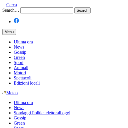
Cerca
Search…
Menu
Ultima ora
News
Gossip
Green
Sport
Animali
Motori
Spettacoli
Edizioni locali
Meteo
Ultima ora
News
Sondaggi Politici elettorali oggi
Gossip
Green