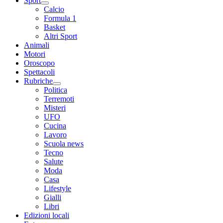
Sport
Calcio
Formula 1
Basket
Altri Sport
Animali
Motori
Oroscopo
Spettacoli
Rubriche
Politica
Terremoti
Misteri
UFO
Cucina
Lavoro
Scuola news
Tecno
Salute
Moda
Casa
Lifestyle
Gialli
Libri
Edizioni locali