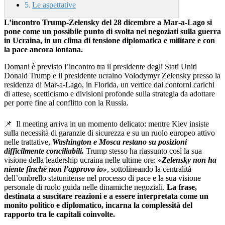
Le aspettative
L’incontro Trump‑Zelensky del 28 dicembre a Mar‑a‑Lago si
pone come un possibile punto di svolta nei negoziati sulla guerra
in Ucraina, in un clima di tensione diplomatica e militare e con
la pace ancora lontana.
Domani è previsto l’incontro tra il presidente degli Stati Uniti
Donald Trump e il presidente ucraino Volodymyr Zelensky presso la
residenza di Mar‑a‑Lago, in Florida, un vertice dai contorni carichi
di attese, scetticismo e divisioni profonde sulla strategia da adottare
per porre fine al conflitto con la Russia.
📌
Il meeting arriva in un momento delicato: mentre Kiev insiste
sulla necessità di garanzie di sicurezza e su un ruolo europeo attivo
nelle trattative,
Washington e Mosca restano su posizioni
difficilmente conciliabili.
Trump stesso ha riassunto così la sua
visione della leadership ucraina nelle ultime ore: «
Zelensky non ha
niente finché non l’approvo io»
, sottolineando la centralità
dell’ombrello statunitense nel processo di pace e la sua visione
personale di ruolo guida nelle dinamiche negoziali.
La frase,
destinata a suscitare reazioni e a essere interpretata come un
monito politico e diplomatico, incarna la complessità del
rapporto tra le capitali coinvolte.