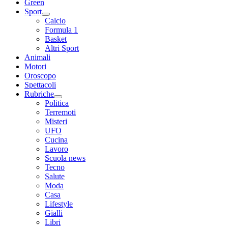
Green
Sport
Calcio
Formula 1
Basket
Altri Sport
Animali
Motori
Oroscopo
Spettacoli
Rubriche
Politica
Terremoti
Misteri
UFO
Cucina
Lavoro
Scuola news
Tecno
Salute
Moda
Casa
Lifestyle
Gialli
Libri