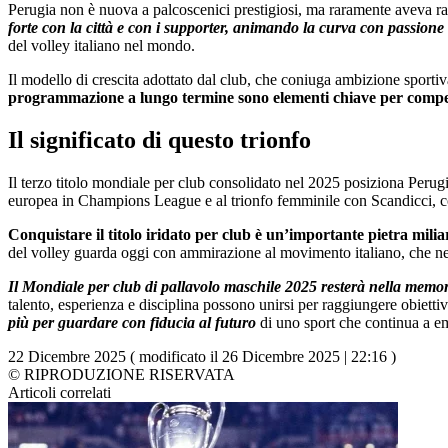
Perugia non è nuova a palcoscenici prestigiosi, ma raramente aveva ra
forte con la città e con i supporter, animando la curva con passione 
del volley italiano nel mondo.
Il modello di crescita adottato dal club, che coniuga ambizione sportiva
programmazione a lungo termine sono elementi chiave per competer
Il significato di questo trionfo
Il terzo titolo mondiale per club consolidato nel 2025 posiziona Perug
europea in Champions League e al trionfo femminile con Scandicci, con
Conquistare il titolo iridato per club è un’importante pietra milia
del volley guarda oggi con ammirazione al movimento italiano, che nel
Il Mondiale per club di pallavolo maschile 2025 resterà nella memor
talento, esperienza e disciplina possono unirsi per raggiungere obiettiv
più per guardare con fiducia al futuro
di uno sport che continua a e
22 Dicembre 2025 ( modificato il 26 Dicembre 2025 | 22:16 )
© RIPRODUZIONE RISERVATA
Articoli correlati