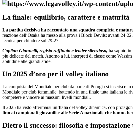
La finale: equilibrio, carattere e maturità
La partita decisiva ha raccontato una squadra completa e matur
reazione dell’Osaka ha messo alla prova i Block Devils: avanti 24‑22,
tecnica per chiudere sul 29‑27.
Capitan Giannelli, regista raffinato e leader silenzioso,
ha saputo imp
più delicate del match. Attorno a lui, interpreti di classe come Wass
abitudine alle grandi sfide.
Un 2025 d’oro per il volley italiano
La conquista del Mondiale per club da parte di Perugia si inserisce in un
Mondiale per club femminile, battendo in una finale tutta italiana le 
competere e vincere ai massimi livelli mondiali.
Il 2025 ha visto affermarsi un’Italia del volley dinamica, con protagoni
fino ai campionati giovanili e alle Serie A nazionali, che hanno ben
Dietro il successo: filosofia e impostazione 