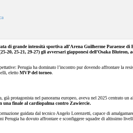
ica
erata di grande intensità sportiva all’Arena Guilherme Paraense di 
25‑20, 25‑21, 29‑27) gli avversari giapponesi dell’Osaka Bluteon, a
e aspettative: Perugia ha dominato l’incontro pur dovendo affrontare la res
lli, eletto
MVP del torneo
.
, già protagonista nel panorama europeo, aveva nel 2025 centrato un al
o in una finale al cardiopalma contro Zawiercie.
formazione guidata dal tecnico Angelo Lorenzetti, capace di amalgamare t
oni Perugia ha dovuto affrontare e sconfiggere squadre di altissimo livello