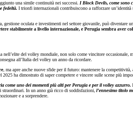
ggiunto una simile continuità nei successi.
I Block Devils, come sono c
e fedeltà.
I trionfi internazionali contribuiscono a rafforzare un’identit
, gestione oculata e investimenti nel settore giovanile, può diventare un
e stabilmente a livello internazionale, e Perugia sembra aver colt
ia nell’elite del volley mondiale, non solo come vincitore occasionale, m
segna all’Italia del volley un anno da ricordare.
re
, ma apre anche nuove sfide per il futuro: mantenere la competitività, at
 2025 ha dimostrato di saper competere e vincere sulle scene più impor
ia come uno dei momenti più alti per Perugia e per il volley azzurro.
L
i straordinari. In un anno già ricco di soddisfazioni,
l’ennesimo titolo m
mozionare e a sorprendere.