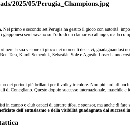
a.
Nel primo e secondo set Perugia ha gestito il gioco con autorità, impo
 i giapponesi sembravano sull’orlo di un clamoroso allungo, ma la compa
rimere la sua visione di gioco nei momenti decisivi, guadagnandosi no
im Ben Tara, Kamil Semeniuk, Sebastián Solé e Agustín Loser hanno costr
o dei periodi più brillanti per il volley tricolore. Non più tardi di poch
rivali di Conegliano. Questo doppio successo internazionale, maschile e 
sti in campo e club capaci di attrarre tifosi e sponsor, ma anche di fare 
eficiato dell’entusiasmo e della visibilità guadagnata dai successi i
tattica