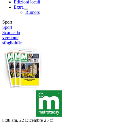
Edizioni locali
Extra
Rumors
Sport
Sport
Scarica la
versione
sfogliabile
8:08 am, 22 Dicembre 25