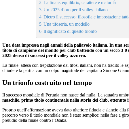
La finale: equilibrio, carattere e maturità
Un 2025 d’oro per il volley italiano
Dietro il successo: filosofia e impostazione tatt
Una tifoseria, un modello
Il significato di questo trionfo
Una data impressa negli annali della pallavolo italiana. In una s
titolo di campione del mondo per club battendo con un secco 3‑0 (
2025 denso di successi per il volley azzurro.
La finale, attesa con trepidazione dai tifosi italiani, non ha tradito l
chiudere la partita con un colpo magistrale del capitano Simone Gianne
Un trionfo costruito nel tempo
Il successo mondiale di Perugia non nasce dal nulla. La squadra umbra
maschile, primo titolo continentale nella storia del club, ottenut
Proprio quell’affermazione aveva dato ulteriore fiducia e slancio alla 
percorso verso il titolo mondiale non è stato semplice: nella fase a gir
preludio della finale contro l’Osaka.