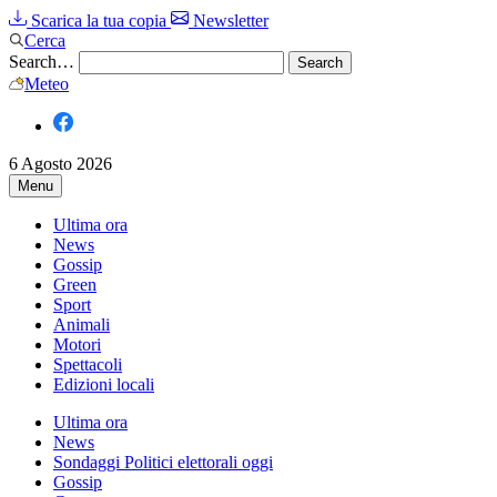
Scarica la tua copia
Newsletter
Cerca
Search…
Meteo
6 Agosto 2026
Menu
Ultima ora
News
Gossip
Green
Sport
Animali
Motori
Spettacoli
Edizioni locali
Ultima ora
News
Sondaggi Politici elettorali oggi
Gossip