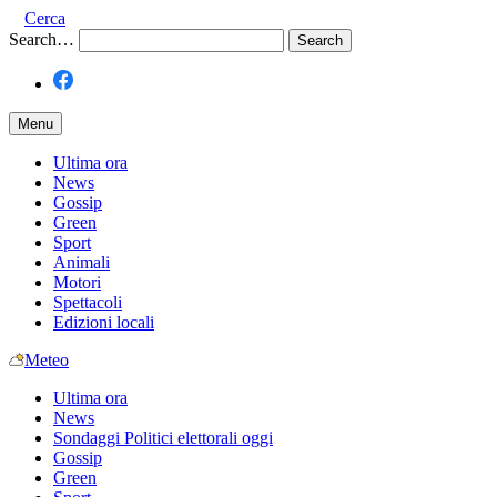
Cerca
Search…
Menu
Ultima ora
News
Gossip
Green
Sport
Animali
Motori
Spettacoli
Edizioni locali
Meteo
Ultima ora
News
Sondaggi Politici elettorali oggi
Gossip
Green