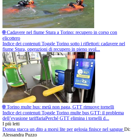
🌐 Cadavere nel fiume Stura a Torino: recupero in corso con
elicottero
Indice dei contenuti Toggle Torino sotto i riflettori: cadavere nel
fiume Stura, operazioni di recupero in pieno svol...
🌐 Torino multe bus: metà non paga, GTT rimuove tornelli
Indice dei contenuti Toggle Torino multe bus GTT: il problema
dell’evasione tariffariaPerché GTT elimina i tornelli d...
I più letti
Donna stacca un dito a morsi lite per gelosia finisce nel sangue
Di:
Alessandra Puzzo