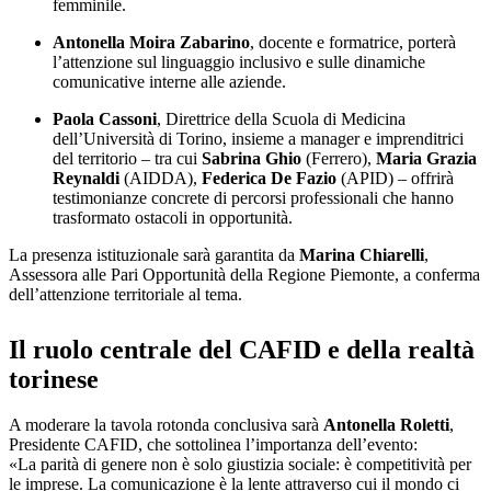
femminile.
Antonella Moira Zabarino
, docente e formatrice, porterà
l’attenzione sul linguaggio inclusivo e sulle dinamiche
comunicative interne alle aziende.
Paola Cassoni
, Direttrice della Scuola di Medicina
dell’Università di Torino, insieme a manager e imprenditrici
del territorio – tra cui
Sabrina Ghio
(Ferrero),
Maria Grazia
Reynaldi
(AIDDA),
Federica De Fazio
(APID) – offrirà
testimonianze concrete di percorsi professionali che hanno
trasformato ostacoli in opportunità.
La presenza istituzionale sarà garantita da
Marina Chiarelli
,
Assessora alle Pari Opportunità della Regione Piemonte, a conferma
dell’attenzione territoriale al tema.
Il ruolo centrale del CAFID e della realtà
torinese
A moderare la tavola rotonda conclusiva sarà
Antonella Roletti
,
Presidente CAFID, che sottolinea l’importanza dell’evento:
«La parità di genere non è solo giustizia sociale: è competitività per
le imprese. La comunicazione è la lente attraverso cui il mondo ci