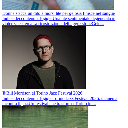
Donna stacca un dito a morsi lite per gelosia finisce nel sangue
Indice dei contenuti Toggle Una lite sentimentale degenerata in
violenza estremaLa ricostruzione dell’aggressioneGelo...
🌐 Bill Morrison al Torino Jazz Festival 2026
Indice dei contenuti Toggle Torino Jazz Festival 2026: il cinema
incontra il jazzUn festival che trasforma Torino in ...