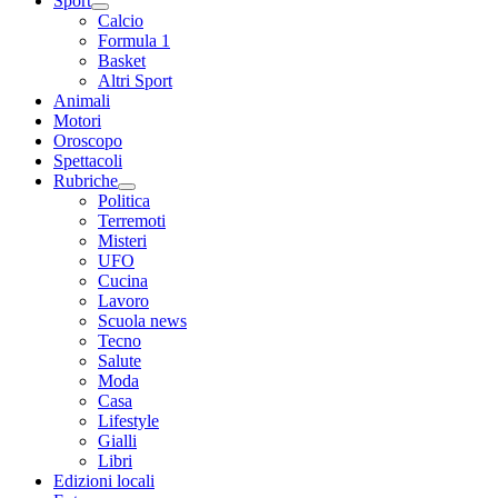
Sport
Calcio
Formula 1
Basket
Altri Sport
Animali
Motori
Oroscopo
Spettacoli
Rubriche
Politica
Terremoti
Misteri
UFO
Cucina
Lavoro
Scuola news
Tecno
Salute
Moda
Casa
Lifestyle
Gialli
Libri
Edizioni locali