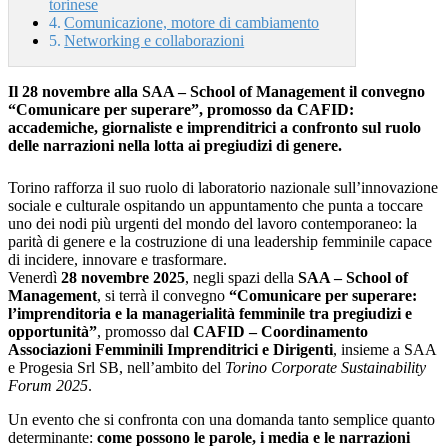
torinese
Comunicazione, motore di cambiamento
Networking e collaborazioni
Il 28 novembre alla SAA – School of Management il convegno
“Comunicare per superare”, promosso da CAFID:
accademiche, giornaliste e imprenditrici a confronto sul ruolo
delle narrazioni nella lotta ai pregiudizi di genere.
Torino rafforza il suo ruolo di laboratorio nazionale sull’innovazione
sociale e culturale ospitando un appuntamento che punta a toccare
uno dei nodi più urgenti del mondo del lavoro contemporaneo: la
parità di genere e la costruzione di una leadership femminile capace
di incidere, innovare e trasformare.
Venerdì
28 novembre 2025
, negli spazi della
SAA – School of
Management
, si terrà il convegno
“Comunicare per superare:
l’imprenditoria e la managerialità femminile tra pregiudizi e
opportunità”
, promosso dal
CAFID – Coordinamento
Associazioni Femminili Imprenditrici e Dirigenti
, insieme a SAA
e Progesia Srl SB, nell’ambito del
Torino Corporate Sustainability
Forum 2025
.
Un evento che si confronta con una domanda tanto semplice quanto
determinante:
come possono le parole, i media e le narrazioni