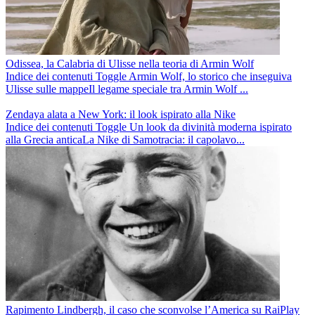
Odissea, la Calabria di Ulisse nella teoria di Armin Wolf
Indice dei contenuti Toggle Armin Wolf, lo storico che inseguiva
Ulisse sulle mappeIl legame speciale tra Armin Wolf ...
Zendaya alata a New York: il look ispirato alla Nike
Indice dei contenuti Toggle Un look da divinità moderna ispirato
alla Grecia anticaLa Nike di Samotracia: il capolavo...
Rapimento Lindbergh, il caso che sconvolse l’America su RaiPlay