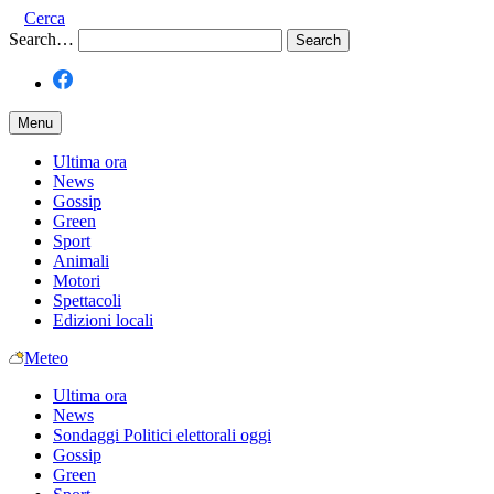
Cerca
Search…
Menu
Ultima ora
News
Gossip
Green
Sport
Animali
Motori
Spettacoli
Edizioni locali
Meteo
Ultima ora
News
Sondaggi Politici elettorali oggi
Gossip
Green