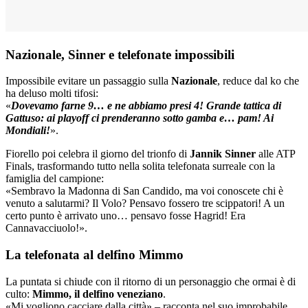
Nazionale, Sinner e telefonate impossibili
Impossibile evitare un passaggio sulla
Nazionale
, reduce dal ko che
ha deluso molti tifosi:
«
Dovevamo farne 9… e ne abbiamo presi 4! Grande tattica di
Gattuso: ai playoff ci prenderanno sotto gamba e… pam! Ai
Mondiali!
».
Fiorello poi celebra il giorno del trionfo di
Jannik Sinner
alle ATP
Finals, trasformando tutto nella solita telefonata surreale con la
famiglia del campione:
«Sembravo la Madonna di San Candido, ma voi conoscete chi è
venuto a salutarmi? Il Volo? Pensavo fossero tre scippatori! A un
certo punto è arrivato uno… pensavo fosse Hagrid! Era
Cannavacciuolo!».
La telefonata al delfino Mimmo
La puntata si chiude con il ritorno di un personaggio che ormai è di
culto:
Mimmo, il delfino veneziano
.
«Mi vogliono cacciare dalla città» – racconta nel suo improbabile