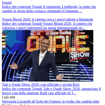
Sound
Indice dei contenuti Toggle Il rapimento Lindbergh, la notte che
cambiò la storia della cronaca criminaleUn’indagine ...
Young Blood 2026, il cinema cerca i nuovi talenti a Marateale
Indice dei contenuti Toggle Young Blood 2026, il contest che
valorizza i nuovi interpretiUna giuria internazionale pe...
Tale e Quale Show 2026: cast ufficiale e novità Rai1
Indice dei contenuti Toggle Tale e Quale Show 2026, annunciato il
nuovo cast della stagione RaiIl cast ufficiale di T...
I più letti
Selvaggia Lucarelli all’Isola dei Famosi: la svolta che cambia tutto