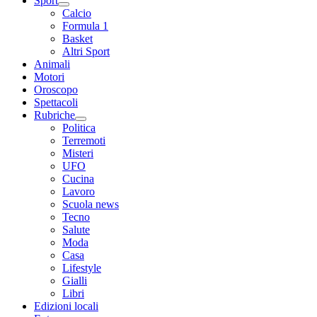
Sport
Calcio
Formula 1
Basket
Altri Sport
Animali
Motori
Oroscopo
Spettacoli
Rubriche
Politica
Terremoti
Misteri
UFO
Cucina
Lavoro
Scuola news
Tecno
Salute
Moda
Casa
Lifestyle
Gialli
Libri
Edizioni locali