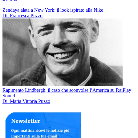
Zendaya alata a New York: il look ispirato alla Nike
Di: Francesca Puzzo
Rapimento Lindbergh, il caso che sconvolse l’America su RaiPlay
Sound
Di: Maria Vittoria Puzzo