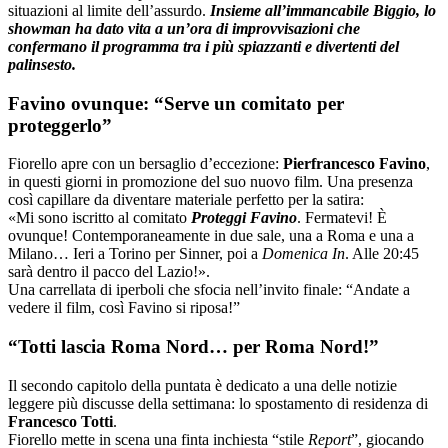
situazioni al limite dell’assurdo.
Insieme all’immancabile Biggio, lo
showman ha dato vita a un’ora di improvvisazioni che
confermano il programma tra i più spiazzanti e divertenti del
palinsesto.
Favino ovunque: “Serve un comitato per
proteggerlo”
Fiorello apre con un bersaglio d’eccezione:
Pierfrancesco Favino
,
in questi giorni in promozione del suo nuovo film. Una presenza
così capillare da diventare materiale perfetto per la satira:
«Mi sono iscritto al comitato
Proteggi Favino
. Fermatevi! È
ovunque! Contemporaneamente in due sale, una a Roma e una a
Milano… Ieri a Torino per Sinner, poi a
Domenica In
. Alle 20:45
sarà dentro il pacco del Lazio!».
Una carrellata di iperboli che sfocia nell’invito finale: “Andate a
vedere il film, così Favino si riposa!”
“Totti lascia Roma Nord… per Roma Nord!”
Il secondo capitolo della puntata è dedicato a una delle notizie
leggere più discusse della settimana: lo spostamento di residenza di
Francesco Totti
.
Fiorello mette in scena una finta inchiesta “stile
Report
”, giocando