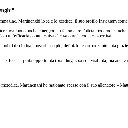
nenghi”
immagine. Martinenghi lo sa e lo gestisce: il suo profilo Instagram conta
utere, ma fanno anche emergere un fenomeno: l’atleta moderno è anche i
lo a un’efficacia comunicativa che va oltre la cronaca sportiva.
 anni di disciplina: muscoli scolpiti, definizione corporea ottenuta grazi
nei feed” – porta opportunità (branding, sponsor, visibilità) ma anche r
 metodica. Martinenghi ha ragionato spesso con il suo allenatore – Matteo