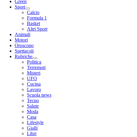
Green
Sport
Calcio
Formula 1
Basket
Altri Sport
Animali
Motori
Oroscopo
Spettacoli
Rubriche
Politica
Terremoti
Misteri
UFO
Cucina
Lavoro
Scuola news
Tecno
Salute
Moda
Casa
Lifestyle
Gialli
Libri