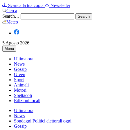
Scarica la tua copia
Newsletter
Cerca
Search…
Meteo
5 Agosto 2026
Menu
Ultima ora
News
Gossip
Green
Sport
Animali
Motori
Spettacoli
Edizioni locali
Ultima ora
News
Sondaggi Politici elettorali oggi
Gossip