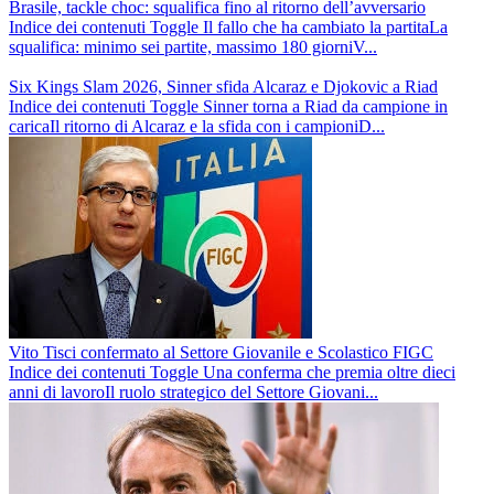
Brasile, tackle choc: squalifica fino al ritorno dell’avversario
Indice dei contenuti Toggle Il fallo che ha cambiato la partitaLa
squalifica: minimo sei partite, massimo 180 giorniV...
Six Kings Slam 2026, Sinner sfida Alcaraz e Djokovic a Riad
Indice dei contenuti Toggle Sinner torna a Riad da campione in
caricaIl ritorno di Alcaraz e la sfida con i campioniD...
Vito Tisci confermato al Settore Giovanile e Scolastico FIGC
Indice dei contenuti Toggle Una conferma che premia oltre dieci
anni di lavoroIl ruolo strategico del Settore Giovani...