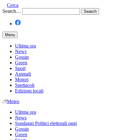
Cerca
Search…
Menu
Ultima ora
News
Gossip
Green
Sport
Animali
Motori
Spettacoli
Edizioni locali
Meteo
Ultima ora
News
Sondaggi Politici elettorali oggi
Gossip
Green