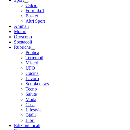
Sport
Calcio
Formula 1
Basket
Altri Sport
Animali
Motori
Oroscopo
Spettacoli
Rubriche
Politica
Terremoti
Misteri
UFO
Cucina
Lavoro
Scuola news
Tecno
Salute
Moda
Casa
Lifestyle
Gialli
Libri
Edizioni locali