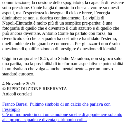
comunicazione, la coesione dello spogliatoio, la capacità di resistere
sotto pressione. Conte ha già dimostrato che sa lavorare su questi
aspetti, ma l’esperienza lo insegna: il ciclo è breve, l’energia
diminuisce se non si ricarica continuamente. La vigilia di
Napoli‑Eintracht è molto più di un semplice pre‑partita: è una
fotografia di quello che è diventato il club azzurro e di quello che
può ancora diventare. Antonio Conte ha parlato con forza, ha
rivendicato ciò che la squadra ha costruito e ha sfidato l’esterno,
quell’ambiente che guarda e commenta. Per gli azzurri non è solo
questione di qualificazione o di prestigio: è questione di identità.
Oggi in campo alle 18:45, allo Stadio Maradona, non si gioca solo
una partita, ma la possibilità di trasformare aspettative e potenzialità
in un risultato che valga – anche mentalmente – per un nuovo
standard europeo.
4 Novembre 2025
© RIPRODUZIONE RISERVATA
Articoli correlati
Franco Baresi, l’ultimo simbolo di un calcio che parlava con
l’esempio
C’è un momento in cui un campione smette di appartenere soltanto
alla propria squadra e diventa patrimonio coll...