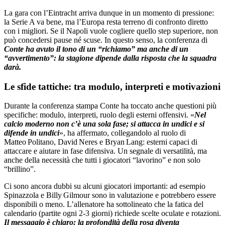
La gara con l’Eintracht arriva dunque in un momento di pressione:
la Serie A va bene, ma l’Europa resta terreno di confronto diretto
con i migliori. Se il Napoli vuole cogliere quello step superiore, non
può concedersi pause né scuse. In questo senso, la conferenza di
Conte ha avuto il tono di un “richiamo” ma anche di un
“avvertimento”: la stagione dipende dalla risposta che la squadra
darà.
Le sfide tattiche: tra modulo, interpreti e motivazioni
Durante la conferenza stampa Conte ha toccato anche questioni più
specifiche: modulo, interpreti, ruolo degli esterni offensivi. «
Nel
calcio moderno non c’è una sola fase; si attacca in undici e si
difende in undici
», ha affermato, collegandolo al ruolo di
Matteo Politano, David Neres e Bryan Lang: esterni capaci di
attaccare e aiutare in fase difensiva. Un segnale di versatilità, ma
anche della necessità che tutti i giocatori “lavorino” e non solo
“brillino”.
Ci sono ancora dubbi su alcuni giocatori importanti: ad esempio
Spinazzola e Billy Gilmour sono in valutazione e potrebbero essere
disponibili o meno. L’allenatore ha sottolineato che la fatica del
calendario (partite ogni 2‑3 giorni) richiede scelte oculate e rotazioni.
Il messaggio è chiaro: la profondità della rosa diventa