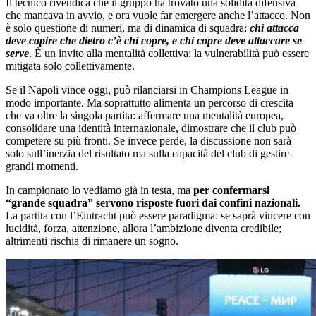
Il tecnico rivendica che il gruppo ha trovato una solidità difensiva
che mancava in avvio, e ora vuole far emergere anche l’attacco. Non
è solo questione di numeri, ma di dinamica di squadra:
chi attacca
deve capire che dietro c’è chi copre, e chi copre deve attaccare se
serve
. È un invito alla mentalità collettiva: la vulnerabilità può essere
mitigata solo collettivamente.
Se il Napoli vince oggi, può rilanciarsi in Champions League in
modo importante. Ma soprattutto alimenta un percorso di crescita
che va oltre la singola partita: affermare una mentalità europea,
consolidare una identità internazionale, dimostrare che il club può
competere su più fronti. Se invece perde, la discussione non sarà
solo sull’inerzia del risultato ma sulla capacità del club di gestire
grandi momenti.
In campionato lo vediamo già in testa, ma
per confermarsi
“grande squadra” servono risposte fuori dai confini nazionali.
La partita con l’Eintracht può essere paradigma: se saprà vincere con
lucidità, forza, attenzione, allora l’ambizione diventa credibile;
altrimenti rischia di rimanere un sogno.