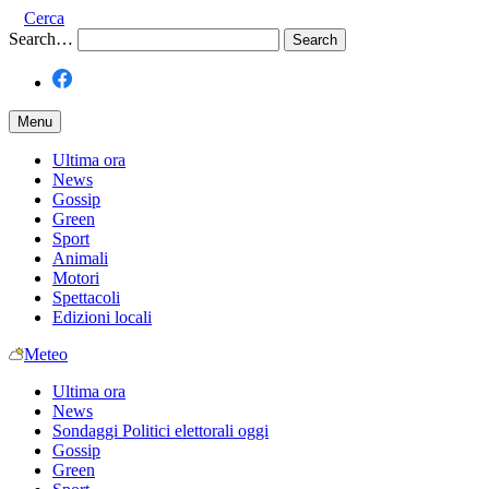
Cerca
Search…
Menu
Ultima ora
News
Gossip
Green
Sport
Animali
Motori
Spettacoli
Edizioni locali
Meteo
Ultima ora
News
Sondaggi Politici elettorali oggi
Gossip
Green