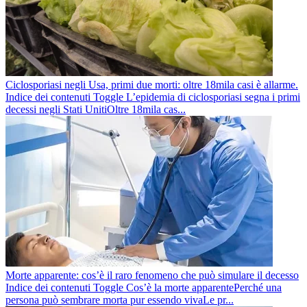
Ciclosporiasi negli Usa, primi due morti: oltre 18mila casi è allarme.
Indice dei contenuti Toggle L’epidemia di ciclosporiasi segna i primi
decessi negli Stati UnitiOltre 18mila cas...
Morte apparente: cos’è il raro fenomeno che può simulare il decesso
Indice dei contenuti Toggle Cos’è la morte apparentePerché una
persona può sembrare morta pur essendo vivaLe pr...