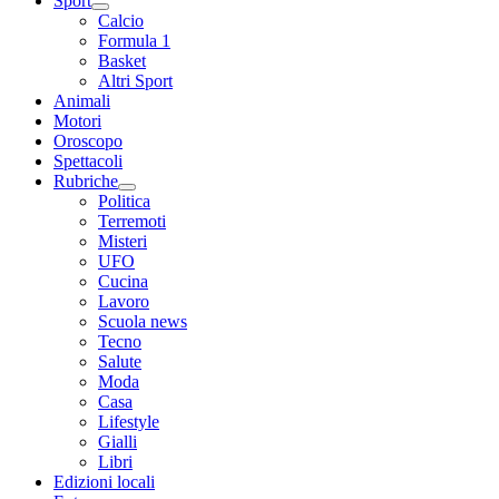
Sport
Calcio
Formula 1
Basket
Altri Sport
Animali
Motori
Oroscopo
Spettacoli
Rubriche
Politica
Terremoti
Misteri
UFO
Cucina
Lavoro
Scuola news
Tecno
Salute
Moda
Casa
Lifestyle
Gialli
Libri
Edizioni locali