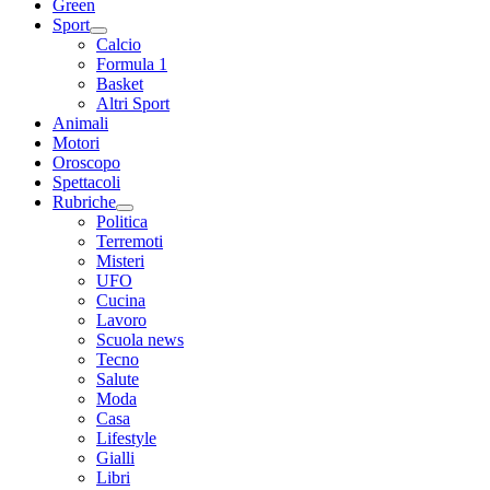
Green
Sport
Calcio
Formula 1
Basket
Altri Sport
Animali
Motori
Oroscopo
Spettacoli
Rubriche
Politica
Terremoti
Misteri
UFO
Cucina
Lavoro
Scuola news
Tecno
Salute
Moda
Casa
Lifestyle
Gialli
Libri