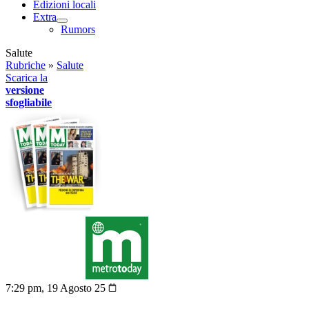
Edizioni locali
Extra
Rumors
Salute
Rubriche
»
Salute
Scarica la
versione
sfogliabile
7:29 pm, 19 Agosto 25