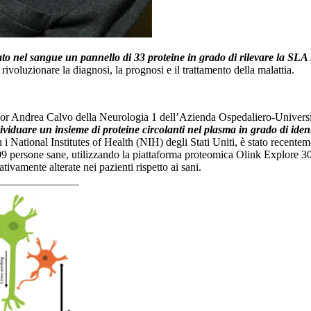
ato nel sangue un pannello di 33 proteine in grado di rilevare la SLA ne
rivoluzionare la diagnosi, la prognosi e il trattamento della malattia.
sor Andrea Calvo della Neurologia 1 dell’Azienda Ospedaliero-Universita
iduare un insieme di proteine circolanti nel plasma in grado di identif
con i National Institutes of Health (NIH) degli Stati Uniti, è stato rece
09 persone sane, utilizzando la piattaforma proteomica Olink Explore 30
cativamente alterate nei pazienti rispetto ai sani.