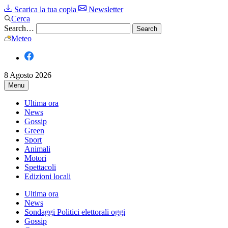
Scarica la tua copia
Newsletter
Cerca
Search…
Meteo
8 Agosto 2026
Menu
Ultima ora
News
Gossip
Green
Sport
Animali
Motori
Spettacoli
Edizioni locali
Ultima ora
News
Sondaggi Politici elettorali oggi
Gossip