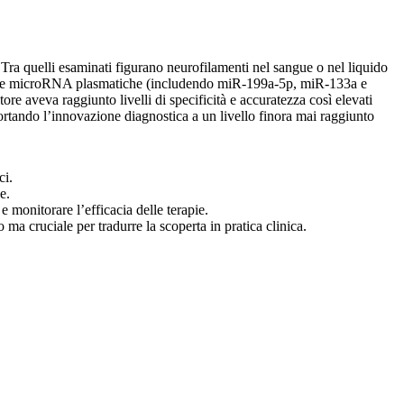
 Tra quelli esaminati figurano neurofilamenti nel sangue o nel liquido
lcune microRNA plasmatiche (includendo miR-199a-5p, miR-133a e
tore aveva raggiunto livelli di specificità e accuratezza così elevati
ortando l’innovazione diagnostica a un livello finora mai raggiunto
ci.
e.
e monitorare l’efficacia delle terapie.
a cruciale per tradurre la scoperta in pratica clinica.