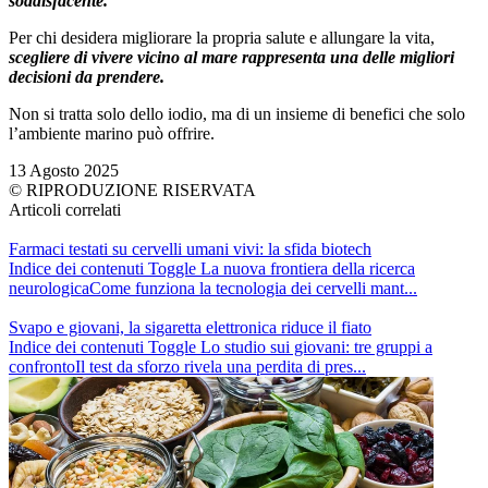
soddisfacente.
Per chi desidera migliorare la propria salute e allungare la vita,
scegliere di vivere vicino al mare rappresenta una delle migliori
decisioni da prendere.
Non si tratta solo dello iodio, ma di un insieme di benefici che solo
l’ambiente marino può offrire.
13 Agosto 2025
© RIPRODUZIONE RISERVATA
Articoli correlati
Farmaci testati su cervelli umani vivi: la sfida biotech
Indice dei contenuti Toggle La nuova frontiera della ricerca
neurologicaCome funziona la tecnologia dei cervelli mant...
Svapo e giovani, la sigaretta elettronica riduce il fiato
Indice dei contenuti Toggle Lo studio sui giovani: tre gruppi a
confrontoIl test da sforzo rivela una perdita di pres...