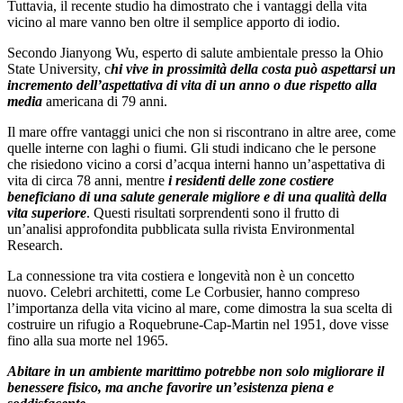
Tuttavia, il recente studio ha dimostrato che i vantaggi della vita
vicino al mare vanno ben oltre il semplice apporto di iodio.
Secondo Jianyong Wu, esperto di salute ambientale presso la Ohio
State University, c
hi vive in prossimità della costa può aspettarsi un
incremento dell’aspettativa di vita di un anno o due rispetto alla
media
americana di 79 anni.
Il mare offre vantaggi unici che non si riscontrano in altre aree, come
quelle interne con laghi o fiumi. Gli studi indicano che le persone
che risiedono vicino a corsi d’acqua interni hanno un’aspettativa di
vita di circa 78 anni, mentre
i residenti delle zone costiere
beneficiano di una salute generale migliore e di una qualità della
vita superiore
. Questi risultati sorprendenti sono il frutto di
un’analisi approfondita pubblicata sulla rivista Environmental
Research.
La connessione tra vita costiera e longevità non è un concetto
nuovo. Celebri architetti, come Le Corbusier, hanno compreso
l’importanza della vita vicino al mare, come dimostra la sua scelta di
costruire un rifugio a Roquebrune-Cap-Martin nel 1951, dove visse
fino alla sua morte nel 1965.
Abitare in un ambiente marittimo potrebbe non solo migliorare il
benessere fisico, ma anche favorire un’esistenza piena e