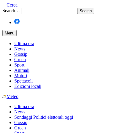
Cerca
Search…
Menu
Ultima ora
News
Gossip
Green
Sport
Animali
Motori
Spettacoli
Edizioni locali
Meteo
Ultima ora
News
Sondaggi Politici elettorali oggi
Gossip
Green