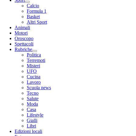
Sport
Calcio
Formula 1
Basket
Altri Sport
Animali
Motori
Oroscopo
Spettacoli
Rubriche
Politica
Terremoti
Misteri
UFO
Cucina
Lavoro
Scuola news
Tecno
Salute
Moda
Casa
Lifestyle
Gialli
Libri
Edizioni locali