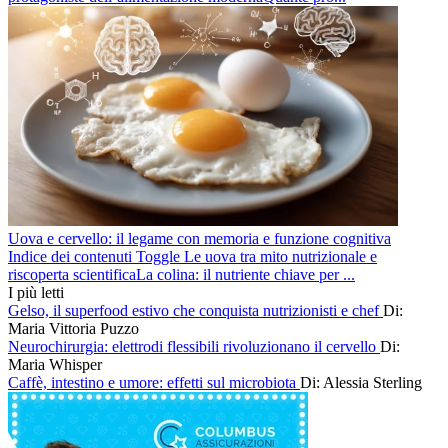
Uova e cervello: il legame con memoria e funzione cognitiva
Indice dei contenuti Toggle Le uova tra mito nutrizionale e
riscoperta scientificaLa colina: il nutriente chiave per ...
I più letti
Gelso, il superfood estivo che conquista nutrizionisti e chef
Di:
Maria Vittoria Puzzo
Neurochirurgia: elettrodi flessibili rivoluzionano il cervello
Di:
Maria Whisper
Caffè, intestino e umore: effetti sul microbiota
Di: Alessia Sterling