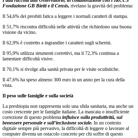
I dati raccolti dall’Osservatorio, in collaborazione con l’IRCCS
Fondazione GB Bietti e il Censis,
rivelano la gravità del problema:
Il 54,6% dei presbiti fatica a leggere i normali caratteri di stampa.
Il 51,7% riscontra difficoltà nelle attività che richiedono una buona
visione da vicino.
Il 62,9% è costretto a ingrandire i caratteri sugli schermi.
Il 95,9% utilizza strumenti correttivi, ma il 72,3% continua a
lamentare difficoltà visive.
Il 70,1% si rivolge alla sanità privata per le visite oculistiche.
Il 47,6% ha speso almeno 300 euro in un anno per la cura della
vista.
Il peso sulle famiglie e sulla società
La presbiopia non rappresenta solo una sfida sanitaria, ma anche un
costo crescente per le famiglie italiane. La mancata o insufficiente
correzione di questo problema
influisce sulla produttività, sul
benessere personale e sull’inclusione sociale.
In un contesto
digitale sempre più pervasivo, la difficoltà di leggere o lavorare al
computer diventa un ostacolo concreto per chi soffre di questo