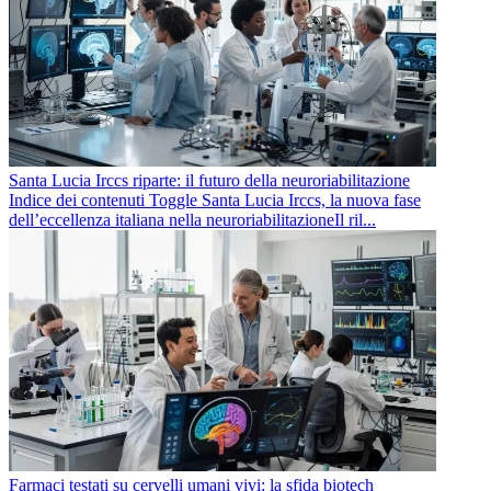
Santa Lucia Irccs riparte: il futuro della neuroriabilitazione
Indice dei contenuti Toggle Santa Lucia Irccs, la nuova fase
dell’eccellenza italiana nella neuroriabilitazioneIl ril...
Farmaci testati su cervelli umani vivi: la sfida biotech