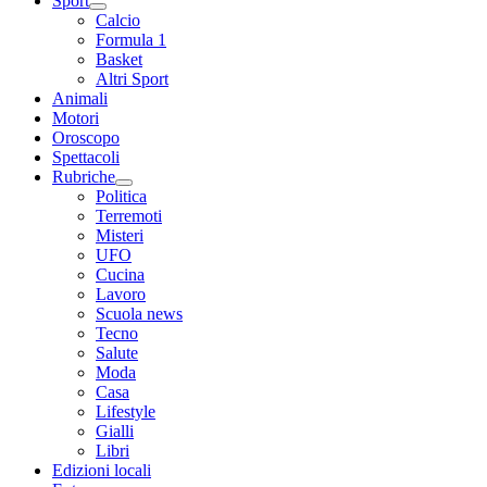
Sport
Calcio
Formula 1
Basket
Altri Sport
Animali
Motori
Oroscopo
Spettacoli
Rubriche
Politica
Terremoti
Misteri
UFO
Cucina
Lavoro
Scuola news
Tecno
Salute
Moda
Casa
Lifestyle
Gialli
Libri
Edizioni locali