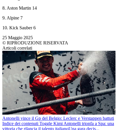
8. Aston Martin 14
9. Alpine 7
10. Kick Sauber 6
25 Maggio 2025
© RIPRODUZIONE RISERVATA
Articoli correlati
Antonelli vince il Gp del Belgio: Leclerc e Verstappen battuti
Indice dei contenuti Toggle Kimi Antonelli trionfa a Spa: una
vittoria che rilancia il talento italianoUna gara decis...