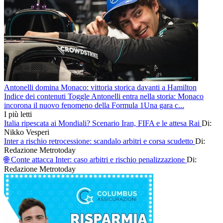
Antonelli domina Monaco: vittoria storica davanti a Hamilton
Indice dei contenuti Toggle Antonelli entra nella storia: Monaco
incorona il nuovo fenomeno della Formula 1Una gara c...
I più letti
Italia ripescata ai Mondiali? Scenario Iran, FIFA e le attesa Rai
Di:
Nikko Vesperi
Inter a rischio retrocessione: scandalo arbitri e corsa scudetto
Di:
Redazione Metrotoday
🌐 Conte attacca Inter: caso arbitri e rischio penalizzazione
Di:
Redazione Metrotoday