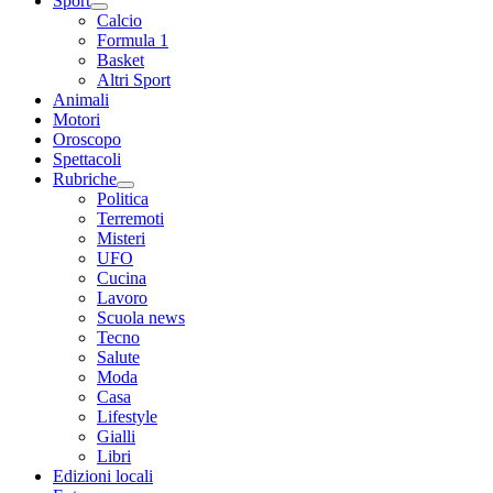
Sport
Calcio
Formula 1
Basket
Altri Sport
Animali
Motori
Oroscopo
Spettacoli
Rubriche
Politica
Terremoti
Misteri
UFO
Cucina
Lavoro
Scuola news
Tecno
Salute
Moda
Casa
Lifestyle
Gialli
Libri
Edizioni locali