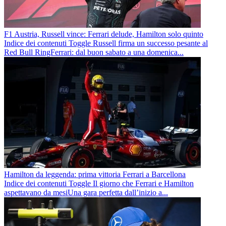
F1 Austria, Russell vince: Ferrari delude, Hamilton solo quinto
Indice dei contenuti Toggle Russell firma un successo pesante al
Red Bull RingFerrari: dal buon sabato a una domenica...
Hamilton da leggenda: prima vittoria Ferrari a Barcellona
Indice dei contenuti Toggle Il giorno che Ferrari e Hamilton
aspettavano da mesiUna gara perfetta dall’inizio a...