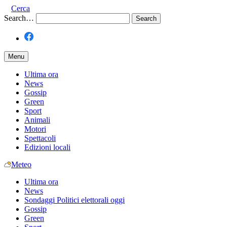
Cerca
Search…
Menu
Ultima ora
News
Gossip
Green
Sport
Animali
Motori
Spettacoli
Edizioni locali
Meteo
Ultima ora
News
Sondaggi Politici elettorali oggi
Gossip
Green