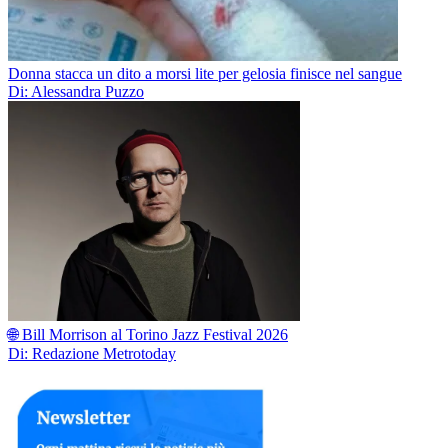
Donna stacca un dito a morsi lite per gelosia finisce nel sangue
Di: Alessandra Puzzo
🌐 Bill Morrison al Torino Jazz Festival 2026
Di: Redazione Metrotoday