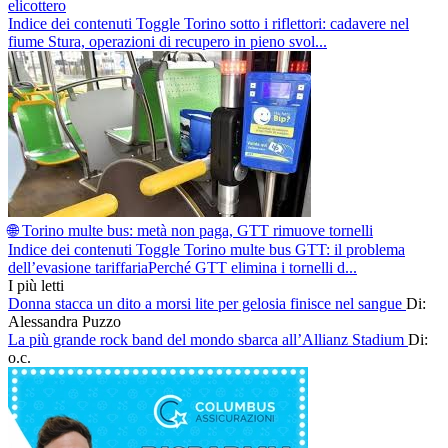
elicottero
Indice dei contenuti Toggle Torino sotto i riflettori: cadavere nel
fiume Stura, operazioni di recupero in pieno svol...
🌐 Torino multe bus: metà non paga, GTT rimuove tornelli
Indice dei contenuti Toggle Torino multe bus GTT: il problema
dell’evasione tariffariaPerché GTT elimina i tornelli d...
I più letti
Donna stacca un dito a morsi lite per gelosia finisce nel sangue
Di:
Alessandra Puzzo
La più grande rock band del mondo sbarca all’Allianz Stadium
Di:
o.c.