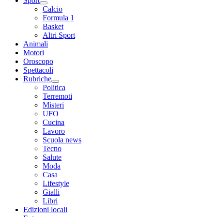
Sport
Calcio
Formula 1
Basket
Altri Sport
Animali
Motori
Oroscopo
Spettacoli
Rubriche
Politica
Terremoti
Misteri
UFO
Cucina
Lavoro
Scuola news
Tecno
Salute
Moda
Casa
Lifestyle
Gialli
Libri
Edizioni locali