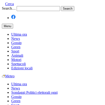
Cerca
Search…
Menu
Ultima ora
News
Gossip
Green
Sport
Animali
Motori
Spettacoli
Edizioni locali
Meteo
Ultima ora
News
Sondaggi Politici elettorali oggi
Gossip
Green