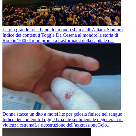
La più grande rock band del mondo sbarca all’Allianz Stadium
Indice dei contenuti Toggle Da Cesena al mondo: la storia di
Rockin’1000Torino pronta a trasformarsi nella capitale d...
Donna stacca un dito a morsi lite per gelosia finisce nel sangue
Indice dei contenuti Toggle Una lite sentimentale degenerata in
violenza estremaLa ricostruzione dell’aggressioneGelo...