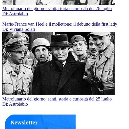
Metrolunario del giorno: santi, storia e curiosità del 26 luglio
Di: Astrolabio
Marie-France van Heel e il mollettone: il debutto della first lady
Di: Viviana Solari
Metrolunario del giorno: santi, storia e curiosità del 25 luglio
Di: Astrolabio