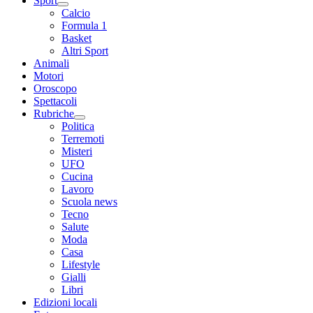
Sport
Calcio
Formula 1
Basket
Altri Sport
Animali
Motori
Oroscopo
Spettacoli
Rubriche
Politica
Terremoti
Misteri
UFO
Cucina
Lavoro
Scuola news
Tecno
Salute
Moda
Casa
Lifestyle
Gialli
Libri
Edizioni locali