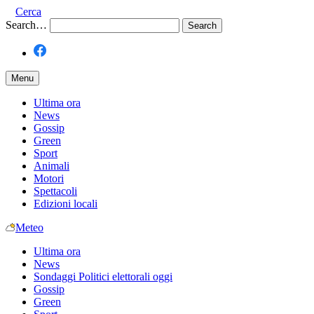
Cerca
Search…
Menu
Ultima ora
News
Gossip
Green
Sport
Animali
Motori
Spettacoli
Edizioni locali
Meteo
Ultima ora
News
Sondaggi Politici elettorali oggi
Gossip
Green