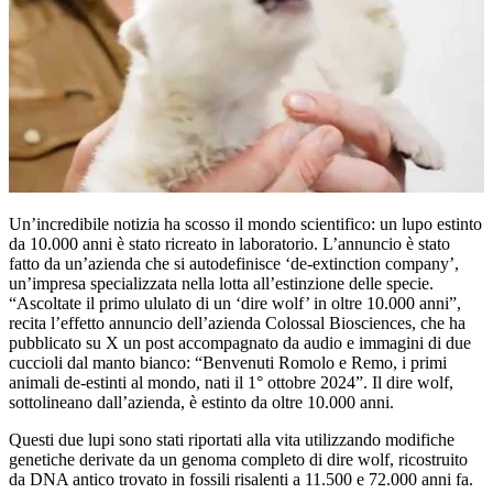
Un’incredibile notizia ha scosso il mondo scientifico: un lupo estinto
da 10.000 anni è stato ricreato in laboratorio. L’annuncio è stato
fatto da un’azienda che si autodefinisce ‘de-extinction company’,
un’impresa specializzata nella lotta all’estinzione delle specie.
“Ascoltate il primo ululato di un ‘dire wolf’ in oltre 10.000 anni”,
recita l’effetto annuncio dell’azienda Colossal Biosciences, che ha
pubblicato su X un post accompagnato da audio e immagini di due
cuccioli dal manto bianco: “Benvenuti Romolo e Remo, i primi
animali de-estinti al mondo, nati il 1° ottobre 2024”. Il dire wolf,
sottolineano dall’azienda, è estinto da oltre 10.000 anni.
Questi due lupi sono stati riportati alla vita utilizzando modifiche
genetiche derivate da un genoma completo di dire wolf, ricostruito
da DNA antico trovato in fossili risalenti a 11.500 e 72.000 anni fa.