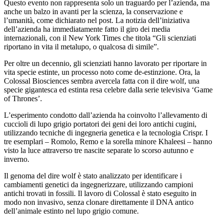
Questo evento non rappresenta solo un traguardo per l’azienda, ma
anche un balzo in avanti per la scienza, la conservazione e
l’umanità, come dichiarato nel post. La notizia dell’iniziativa
dell’azienda ha immediatamente fatto il giro dei media
internazionali, con il New York Times che titola “Gli scienziati
riportano in vita il metalupo, o qualcosa di simile”.
Per oltre un decennio, gli scienziati hanno lavorato per riportare in
vita specie estinte, un processo noto come de-estinzione. Ora, la
Colossal Biosciences sembra avercela fatta con il dire wolf, una
specie gigantesca ed estinta resa celebre dalla serie televisiva ‘Game
of Thrones’.
L’esperimento condotto dall’azienda ha coinvolto l’allevamento di
cuccioli di lupo grigio portatori dei geni dei loro antichi cugini,
utilizzando tecniche di ingegneria genetica e la tecnologia Crispr. I
tre esemplari – Romolo, Remo e la sorella minore Khaleesi – hanno
visto la luce attraverso tre nascite separate lo scorso autunno e
inverno.
Il genoma del dire wolf è stato analizzato per identificare i
cambiamenti genetici da ingegnerizzare, utilizzando campioni
antichi trovati in fossili. Il lavoro di Colossal è stato eseguito in
modo non invasivo, senza clonare direttamente il DNA antico
dell’animale estinto nel lupo grigio comune.