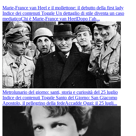
Marie-France van Heel e il mollettone: il debutto della first lady
Indice dei contenuti Toggle Un dettaglio di stile diventa un caso
mediaticoChi è Marie-France van HeelDopo l’ab...
Metrolunario del giorno: santi, storia e curiosità del 25 luglio
Indice dei contenuti Toggle Santo del Giorno: San Giacomo
Apostolo, il pellegrino della fedeAccadde Oggi: il 25 lugli...