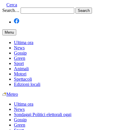
Cerca
Search…
Menu
Ultima ora
News
Gossip
Green
Sport
Animali
Motori
Spettacoli
Edizioni locali
Meteo
Ultima ora
News
Sondaggi Politici elettorali oggi
Gossip
Green