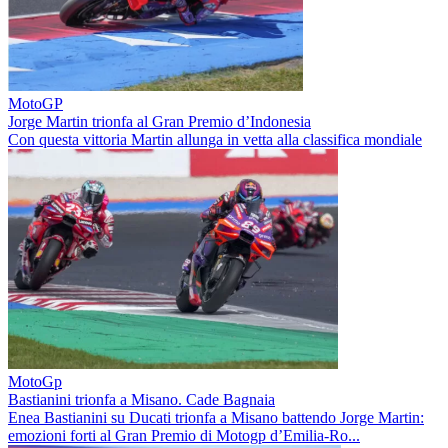
MotoGP
Jorge Martin trionfa al Gran Premio d’Indonesia
Con questa vittoria Martin allunga in vetta alla classifica mondiale
MotoGp
Bastianini trionfa a Misano. Cade Bagnaia
Enea Bastianini su Ducati trionfa a Misano battendo Jorge Martin:
emozioni forti al Gran Premio di Motogp d’Emilia-Ro...