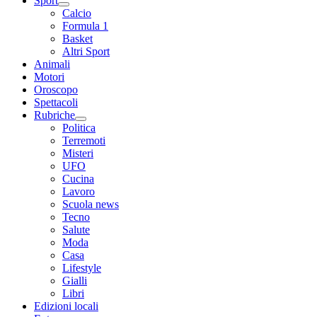
Sport
Calcio
Formula 1
Basket
Altri Sport
Animali
Motori
Oroscopo
Spettacoli
Rubriche
Politica
Terremoti
Misteri
UFO
Cucina
Lavoro
Scuola news
Tecno
Salute
Moda
Casa
Lifestyle
Gialli
Libri
Edizioni locali