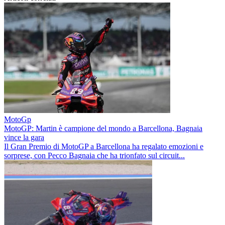
MotoGp
MotoGP: Martin è campione del mondo a Barcellona, Bagnaia
vince la gara
Il Gran Premio di MotoGP a Barcellona ha regalato emozioni e
sorprese, con Pecco Bagnaia che ha trionfato sul circuit...