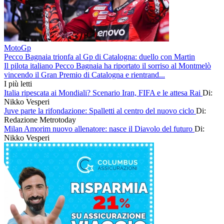
MotoGp
Pecco Bagnaia trionfa al Gp di Catalogna: duello con Martin
Il pilota italiano Pecco Bagnaia ha riportato il sorriso al Montmelò
vincendo il Gran Premio di Catalogna e rientrand...
I più letti
Italia ripescata ai Mondiali? Scenario Iran, FIFA e le attesa Rai
Di:
Nikko Vesperi
Juve parte la rifondazione: Spalletti al centro del nuovo ciclo
Di:
Redazione Metrotoday
Milan Amorim nuovo allenatore: nasce il Diavolo del futuro
Di:
Nikko Vesperi