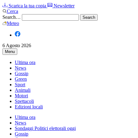
Scarica la tua copia
Newsletter
Cerca
Search…
Meteo
6 Agosto 2026
Menu
Ultima ora
News
Gossip
Green
Sport
Animali
Motori
Spettacoli
Edizioni locali
Ultima ora
News
Sondaggi Politici elettorali oggi
Gossip