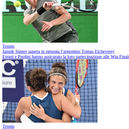
Tennis
Jannik Sinner supera in rimonta l’argentino Tomas Etcheverry
Errani e Paolini hanno assicurato la loro partecipazione alle Wta Final
Tennis