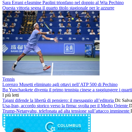
Sara Errani eJasmine Paolini trionfano nel doppio al Wta Pechino
Questa vittoria segna il quarto titolo stagionale per le azzurre
Tennis
Lorenzo Musetti eliminato agli ottavi nell’ATP 500 di Pechino
Bu Yunchaokete diventa il primo tennista cinese a raggiungere i quart
I più letti
Tajani difende la libertà di pensiero: il messaggio all’editoria
Di: Salv
Usa-Iran, accordo storico verso la firma: svolta per il Medio Oriente
D
Trump-Netanyahu, telefonata ad alta tensione sull’attacco imminente