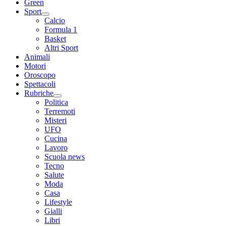
Green
Sport
Calcio
Formula 1
Basket
Altri Sport
Animali
Motori
Oroscopo
Spettacoli
Rubriche
Politica
Terremoti
Misteri
UFO
Cucina
Lavoro
Scuola news
Tecno
Salute
Moda
Casa
Lifestyle
Gialli
Libri