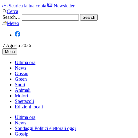
Scarica la tua copia
Newsletter
Cerca
Search…
Meteo
7 Agosto 2026
Menu
Ultima ora
News
Gossip
Green
Sport
Animali
Motori
Spettacoli
Edizioni locali
Ultima ora
News
Sondaggi Politici elettorali oggi
Gossip