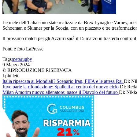
Le mete dell’Italia sono state realizzate da Brex Lynagh e Varney, men
Schoeman e Skinner per la Scozia, con un piazzato e tre trasformazioni 
Il prossimo match per gli Azzurri sarà il 15 marzo in trasferta contro il
Fonti e foto LaPresse
Tags
meta
rugby
9 Marzo 2024
© RIPRODUZIONE RISERVATA
I più letti
Italia ripescata ai Mondiali? Scenario Iran, FIFA e le attesa Rai
Di: Ni
Juve parte la rifondazione: Spalletti al centro del nuovo ciclo
Di: Reda
Milan Amorim nuovo allenatore: nasce il Diavolo del futuro
Di: Nikk