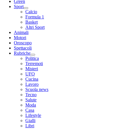
Green
Sport
Calcio
Formula 1
Basket
Altri Sport
Animali
Motori
Oroscopo
Spettacoli
Rubriche
Politica
Terremoti
Misteri
UFO
Cucina
Lavoro
Scuola news
Tecno
Salute
Moda
Casa
Lifestyle
Gialli
Libri