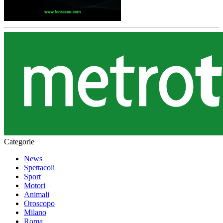
Categorie
News
Spettacoli
Sport
Motori
Animali
Oroscopo
Milano
Roma