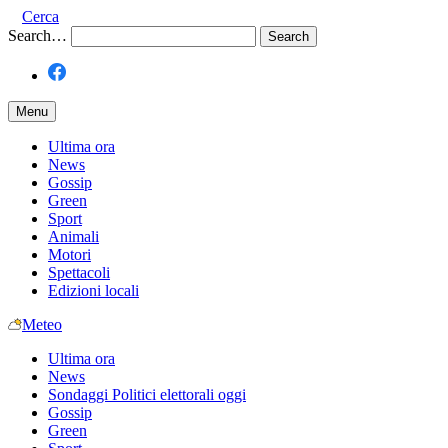
Cerca
Search…
Menu
Ultima ora
News
Gossip
Green
Sport
Animali
Motori
Spettacoli
Edizioni locali
Meteo
Ultima ora
News
Sondaggi Politici elettorali oggi
Gossip
Green