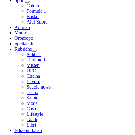
Sport
Calcio
Formula 1
Basket
Altri Sport
Animali
Motori
Oroscopo
Spettacoli
Rubriche
Politica
Terremoti
Misteri
UFO
Cucina
Lavoro
Scuola news
Tecno
Salute
Moda
Casa
Lifestyle
Gialli
Libri
Edizioni locali