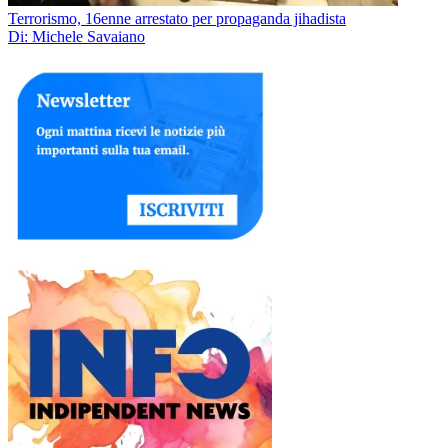
Terrorismo, 16enne arrestato per propaganda jihadista
Di: Michele Savaiano