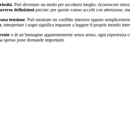
riosità
. Può diventare un modo per ascoltarsi meglio, riconoscere emozi
averso definizioni
precise: per questo vanno accolti con attenzione, ma
 una tensione
. Può mostrare un conflitto interiore oppure semplicement
o
, interpretare i sogni significa imparare a leggere il proprio mondo inte
rrente
o di un’immagine apparentemente senza senso, ogni esperienza oni
 ma spesso pone domande importanti.