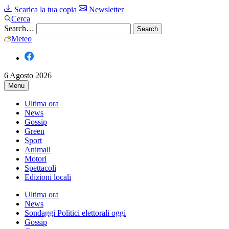
Scarica la tua copia
Newsletter
Cerca
Search…
Meteo
6 Agosto 2026
Menu
Ultima ora
News
Gossip
Green
Sport
Animali
Motori
Spettacoli
Edizioni locali
Ultima ora
News
Sondaggi Politici elettorali oggi
Gossip