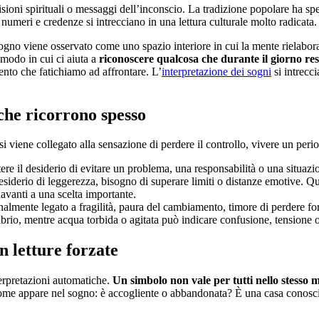
visioni spirituali o messaggi dell’inconscio. La tradizione popolare ha sp
 numeri e credenze si intrecciano in una lettura culturale molto radicata.
 sogno viene osservato come uno spazio interiore in cui la mente rielabor
 modo in cui ci aiuta a
riconoscere qualcosa che durante il giorno res
nto che fatichiamo ad affrontare. L’
interpretazione dei sogni
si intrecci
 che ricorrono spesso
asi viene collegato alla sensazione di perdere il controllo, vivere un peri
re il desiderio di evitare un problema, una responsabilità o una situazi
desiderio di leggerezza, bisogno di superare limiti o distanze emotive. Q
avanti a una scelta importante.
onalmente legato a fragilità, paura del cambiamento, timore di perdere 
io, mentre acqua torbida o agitata può indicare confusione, tensione o s
 letture forzate
nterpretazioni automatiche.
Un simbolo non vale per tutti nello stesso
ome appare nel sogno: è accogliente o abbandonata? È una casa conosciut