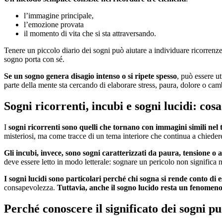
l’immagine principale,
l’emozione provata
il momento di vita che si sta attraversando.
Tenere un piccolo diario dei sogni può aiutare a individuare ricorrenz
sogno porta con sé.
Se un sogno genera disagio intenso o si ripete spesso
, può essere u
parte della mente sta cercando di elaborare stress, paura, dolore o ca
Sogni ricorrenti, incubi e sogni lucidi: cos
I
sogni ricorrenti
sono quelli che tornano con immagini simili nel
misteriosi, ma come tracce di un tema interiore che continua a chieder
Gli incubi, invece, sono sogni caratterizzati da paura, tensione o 
deve essere letto in modo letterale: sognare un pericolo non signific
I sogni lucidi sono particolari perché chi sogna si rende conto di
consapevolezza.
Tuttavia, anche il sogno lucido resta un fenomeno 
Perché conoscere il significato dei sogni pu