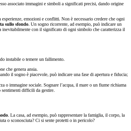
esso associato immagini e simboli a significati precisi, dando origine
a esperienze, emozioni e conflitti. Non è necessario credere che ogni
ta sullo sfondo
. Un sogno ricorrente, ad esempio, può indicare un
a inevitabilmente con il significato di ogni simbolo che caratterizza il
odo instabile o temere un fallimento.
one che genera ansia.
uando il sogno è piacevole, può indicare una fase di apertura e fiducia;
forza o immagine sociale. Sognare l’acqua, il mare o un fiume richiama
entimenti difficili da gestire.
 modo
. La casa, ad esempio, può rappresentare la famiglia, il corpo, la
a o sconosciuta? Ci si sente protetti o in pericolo?