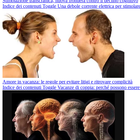
Stimolazione transcranica, nuova frontiera contro il declino cognitivo
Indice dei contenuti Toggle Una debole corrente elettrica per stimolare 
Amore in vacanza: le regole per evitare litigi e ritrovare complicità
Indice dei contenuti Toggle Vacanze di coppia: perché possono essere