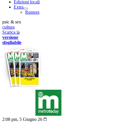
Edizioni locali
Extra
Rumors
psic & sex
cultura
Scarica la
versione
sfogliabile
2:08 pm, 5 Giugno 26