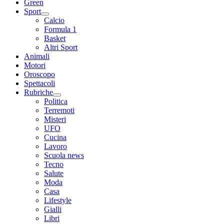
Green
Sport
Calcio
Formula 1
Basket
Altri Sport
Animali
Motori
Oroscopo
Spettacoli
Rubriche
Politica
Terremoti
Misteri
UFO
Cucina
Lavoro
Scuola news
Tecno
Salute
Moda
Casa
Lifestyle
Gialli
Libri