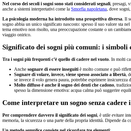
Nel corso dei secoli i sogni sono stati considerati segnali
, presagi, 
anche a sistemi interpretativi come la
Smorfia napoletana
, dove sogni,
La psicologia moderna ha introdotto una prospettiva diversa
. Il
sogno abbia un unico significato nascosto: spesso il suo valore sta nel
tema emotivo non risolto, una preoccupazione costante o un cambiame
viaggio onirico.
Significato dei sogni più comuni: i simboli
Tra i sogni più frequenti c’è quello di cadere nel vuoto
. In molti c
Anche
sognare di essere inseguiti
è molto comune e può riflette
Sognare di volare, invece, viene spesso associato a libertà
, 
se invece il volo genera paura, potrebbe esprimere insicurezza d
Molto diffuso è anche il sogno dei denti che cadono
, tradizi
spesso la dimensione emotiva: acqua calma può suggerire equilibr
Come interpretare un sogno senza cadere in
Per comprendere davvero il
significato dei sogni
, è utile evitare i
memoria, la sicurezza o una parte della propria identità. Dipende da c
Un metodo semplice consiste nel ricordare tre elementi
: