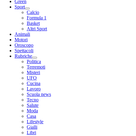
Green
Sport
Calcio
Formula 1
Basket
Altri Sport
Animali
Motori
Oroscopo
Spettacoli
Rubriche
Politica
Terremoti
Misteri
UFO
Cucina
Lavoro
Scuola news
Tecno
Salute
Moda
Casa
Lifestyle
Gialli
Libri