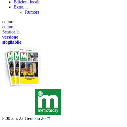
Edizioni locali
Extra
Rumors
cultura
cultura
Scarica la
versione
sfogliabile
8:00 am, 22 Gennaio 26