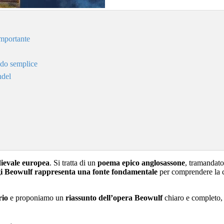
importante
odo semplice
ndel
ievale europea
. Si tratta di un
poema epico anglosassone
, tramandato
i Beowulf rappresenta una fonte fondamentale
per comprendere la c
rio
e proponiamo un
riassunto dell’opera
Beowulf
chiaro e completo, p