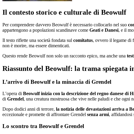
Il contesto storico e culturale di Beowulf
Per comprendere davvero Beowulf è necessario collocarlo nel suo
con
appartengono a popolazioni scandinave come
Geati e Danesi
, e il mo
Il testo riflette una società fondata sul
comitatus
, ovvero il legame di 
non è morire, ma essere dimenticati.
Questo rende Beowulf non solo un racconto epico, ma anche una
tes
Riassunto del Beowulf: la trama spiegata 
L’arrivo di Beowulf e la minaccia di Grendel
L’opera di
Beowulf
inizia con la descrizione del regno danese di 
di
Grendel
, una creatura mostruosa che vive nelle paludi e che ogni no
Dopo dodici anni di terrore,
la notizia delle devastazioni arriva a B
eccezionale e promette di affrontare Grendel
senza armi
, affidandosi 
Lo scontro tra Beowulf e Grendel