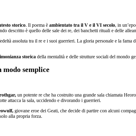
testo storico
. Il poema è
ambientato tra il V e il VI secolo
, in un’epo
ndo descritto è quello delle sale dei re, dei banchetti rituali e delle allean
fedeltà assoluta tra il re e i suoi guerrieri. La gloria personale e la fa
timonianza storica
della mentalità e delle strutture sociali del mondo g
in modo semplice
Hrothgar,
un potente re che ha costruito una grande sala chiamata Heorot, 
tte attacca la sala, uccidendo e divorando i guerrieri.
eowulf,
giovane eroe dei Geati, che decide di partire con alcuni compag
solo alla propria forza.