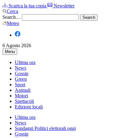
Scarica la tua copia
Newsletter
Cerca
Search…
Meteo
6 Agosto 2026
Menu
Ultima ora
News
Gossip
Green
Sport
Animali
Motori
Spettacoli
Edizioni locali
Ultima ora
News
Sondaggi Politici elettorali oggi
Gossip