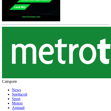
Categorie
News
Spettacoli
Sport
Motori
Animali