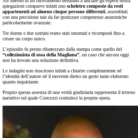
All’interno di un ritrovamento destinato a lasciare gli esperti senza
spiegazioni comparve infatti uno
scheletro composto da resti
appartenenti ad almeno cinque persone differenti
, assemblati
con una precisione tale da far ipotizzare competenze anatomiche
particolarmente avanzate.
Tre donne e due uomini erano stati smontati e ricomposti fino a
creare un corpo unico.
L’episodio fu presto ribattezzato dalla stampa come quello del
“collezionista di ossa della Magliana”
, un caso che ancora oggi
non ha trovato una soluzione definitiva.
Le indagini non riuscirono infatti a chiarire completamente né
l’identità dell’autore né il movente dietro un gesto tanto elaborato
quanto inquietante.
Proprio questa assenza di una verità giudiziaria rappresenta il terreno
narrativo sul quale Concezzi costruisce la propria opera.