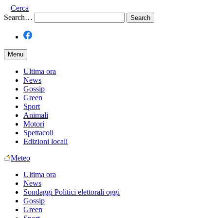
Cerca
Search…
Menu
Ultima ora
News
Gossip
Green
Sport
Animali
Motori
Spettacoli
Edizioni locali
Meteo
Ultima ora
News
Sondaggi Politici elettorali oggi
Gossip
Green