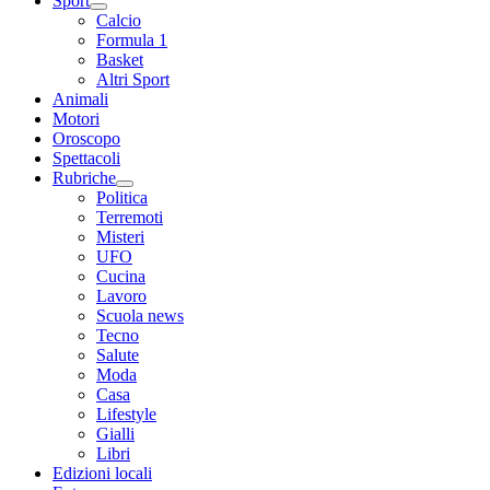
Sport
Calcio
Formula 1
Basket
Altri Sport
Animali
Motori
Oroscopo
Spettacoli
Rubriche
Politica
Terremoti
Misteri
UFO
Cucina
Lavoro
Scuola news
Tecno
Salute
Moda
Casa
Lifestyle
Gialli
Libri
Edizioni locali