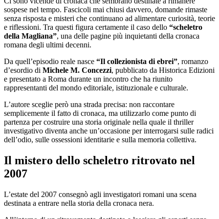
Ci sono vicende di cronaca che sembrano destinate a rimanere
sospese nel tempo. Fascicoli mai chiusi davvero, domande rimaste
senza risposta e misteri che continuano ad alimentare curiosità, teorie
e riflessioni. Tra questi figura certamente il caso dello
“scheletro
della Magliana”
, una delle pagine più inquietanti della cronaca
romana degli ultimi decenni.
Da quell’episodio reale nasce
“Il collezionista di ebrei”
, romanzo
d’esordio di
Michele M. Concezzi
, pubblicato da Historica Edizioni
e presentato a Roma durante un incontro che ha riunito
rappresentanti del mondo editoriale, istituzionale e culturale.
L’autore sceglie però una strada precisa: non raccontare
semplicemente il fatto di cronaca, ma utilizzarlo come punto di
partenza per costruire una storia originale nella quale il thriller
investigativo diventa anche un’occasione per interrogarsi sulle radici
dell’odio, sulle ossessioni identitarie e sulla memoria collettiva.
Il mistero dello scheletro ritrovato nel
2007
L’estate del 2007 consegnò agli investigatori romani una scena
destinata a entrare nella storia della cronaca nera.