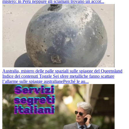
mistero: in Perù neppure gli sciamani trovano un accor...
Australia, mistero delle palle spaziali sulle spiagge del Queensland
Indice dei contenuti Toggle Sei sfere metalliche fanno scattare
l’allarme sulle spiagge australianePerché le au...