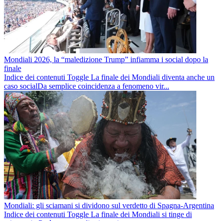
Mondiali 2026, la “maledizione Trump” infiamma i social dopo la
finale
Indice dei contenuti Toggle La finale dei Mondiali diventa anche un
caso socialDa semplice coincidenza a fenomeno vir...
Mondiali: gli sciamani si dividono sul verdetto di Spagna-Argentina
Indice dei contenuti Toggle La finale dei Mondiali si tinge di