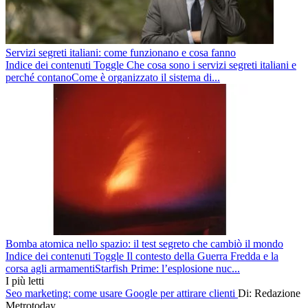
Servizi segreti italiani: come funzionano e cosa fanno
Indice dei contenuti Toggle Che cosa sono i servizi segreti italiani e
perché contanoCome è organizzato il sistema di...
Bomba atomica nello spazio: il test segreto che cambiò il mondo
Indice dei contenuti Toggle Il contesto della Guerra Fredda e la
corsa agli armamentiStarfish Prime: l’esplosione nuc...
I più letti
Seo marketing: come usare Google per attirare clienti
Di: Redazione
Metrotoday