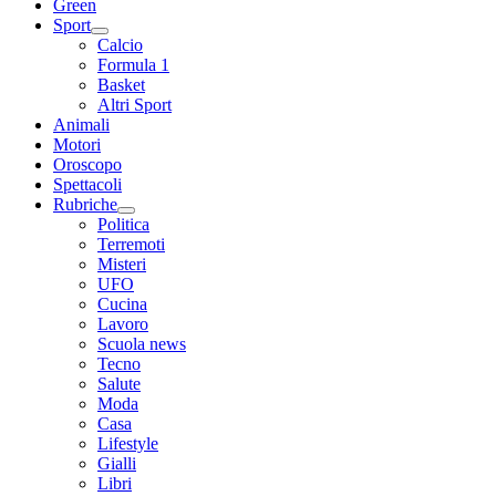
Green
Sport
Calcio
Formula 1
Basket
Altri Sport
Animali
Motori
Oroscopo
Spettacoli
Rubriche
Politica
Terremoti
Misteri
UFO
Cucina
Lavoro
Scuola news
Tecno
Salute
Moda
Casa
Lifestyle
Gialli
Libri