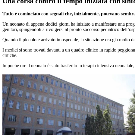
Una corsa contro il tempo iniziata con sin
Tutto è cominciato con segnali che, inizialmente, potevano sembrar
Un neonato di appena dodici giorni ha iniziato a manifestare una progr
genitori, spingendoli a rivolgersi al pronto soccorso pediatrico dell’o
Quando il piccolo è arrivato in ospedale, la situazione era già molto de
I medici si sono trovati davanti a un quadro clinico in rapido peggio
critiche.
In poche ore il neonato è stato trasferito in terapia intensiva neonatal