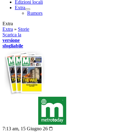
Edizioni locali
Extra
Rumors
Extra
Extra
»
Storie
Scarica la
versione
sfogliabile
7:13 am, 15 Giugno 26