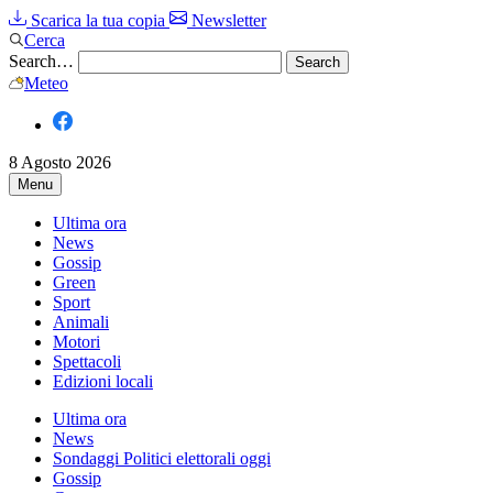
Scarica la tua copia
Newsletter
Cerca
Search…
Meteo
8 Agosto 2026
Menu
Ultima ora
News
Gossip
Green
Sport
Animali
Motori
Spettacoli
Edizioni locali
Ultima ora
News
Sondaggi Politici elettorali oggi
Gossip