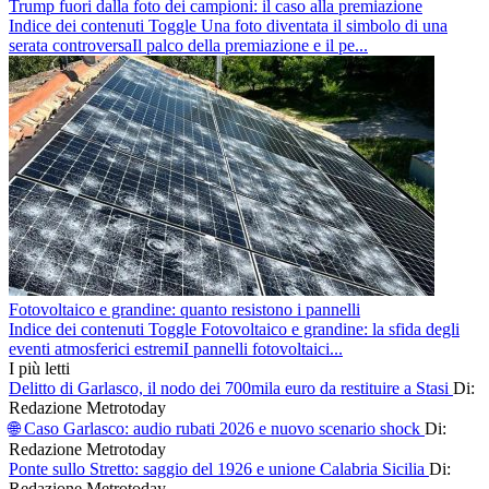
Trump fuori dalla foto dei campioni: il caso alla premiazione
Indice dei contenuti Toggle Una foto diventata il simbolo di una
serata controversaIl palco della premiazione e il pe...
Fotovoltaico e grandine: quanto resistono i pannelli
Indice dei contenuti Toggle Fotovoltaico e grandine: la sfida degli
eventi atmosferici estremiI pannelli fotovoltaici...
I più letti
Delitto di Garlasco, il nodo dei 700mila euro da restituire a Stasi
Di:
Redazione Metrotoday
🌐 Caso Garlasco: audio rubati 2026 e nuovo scenario shock
Di:
Redazione Metrotoday
Ponte sullo Stretto: saggio del 1926 e unione Calabria Sicilia
Di:
Redazione Metrotoday