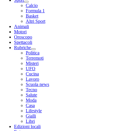
Sport
Calcio
Formula 1
Basket
Altri Sport
Animali
Motori
Oroscopo
Spettacoli
Rubriche
Politica
Terremoti
Misteri
UFO
Cucina
Lavoro
Scuola news
Tecno
Salute
Moda
Casa
Lifestyle
Gialli
Libri
Edizioni locali