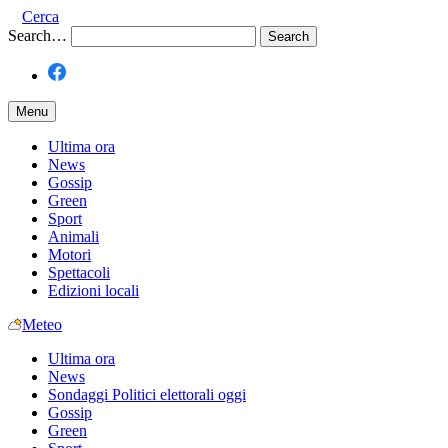
Cerca
Search…
Menu
Ultima ora
News
Gossip
Green
Sport
Animali
Motori
Spettacoli
Edizioni locali
Meteo
Ultima ora
News
Sondaggi Politici elettorali oggi
Gossip
Green