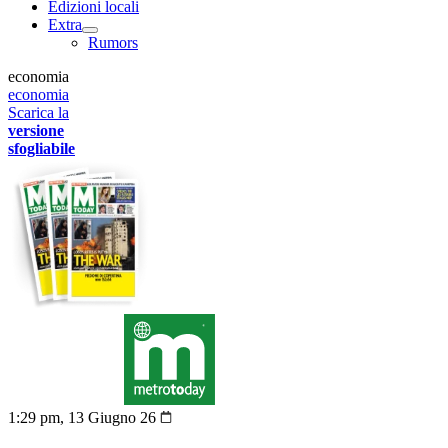
Edizioni locali
Extra
Rumors
economia
economia
Scarica la
versione
sfogliabile
1:29 pm, 13 Giugno 26