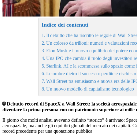
Indice dei contenuti
Il debutto che ha riscritto le regole di Wall Stre
Un colosso da trilioni: numeri e valutazioni rec
Elon Musk e il nuovo equilibrio del potere ec
Una IPO che cambia il ruolo degli investitori re
Starlink, AI e la scommessa sullo spazio come i
Le ombre dietro il successo: perdite e rischi stru
Wall Street tra entusiasmo e nuova era delle I
Un nuovo modello di capitalismo tecnologico
🌐 Debutto record di SpaceX a Wall Street: la società aerospaziale
diventare la prima persona con un patrimonio superiore ai mille m
Il giorno che molti analisti avevano definito “storico” è arrivato: Spa
aerospaziale, ma anche gli equilibri globali del mercato dei capitali. Co
record precedente per una quotazione pubblica.