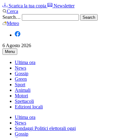
Scarica la tua copia
Newsletter
Cerca
Search…
Meteo
6 Agosto 2026
Menu
Ultima ora
News
Gossip
Green
Sport
Animali
Motori
Spettacoli
Edizioni locali
Ultima ora
News
Sondaggi Politici elettorali oggi
Gossip