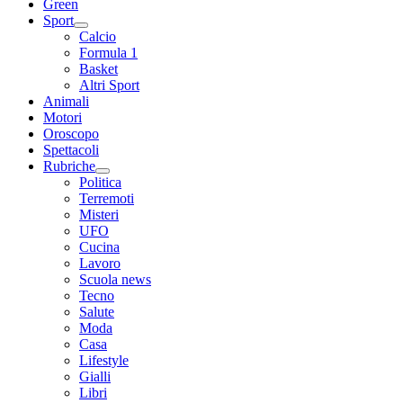
Green
Sport
Calcio
Formula 1
Basket
Altri Sport
Animali
Motori
Oroscopo
Spettacoli
Rubriche
Politica
Terremoti
Misteri
UFO
Cucina
Lavoro
Scuola news
Tecno
Salute
Moda
Casa
Lifestyle
Gialli
Libri