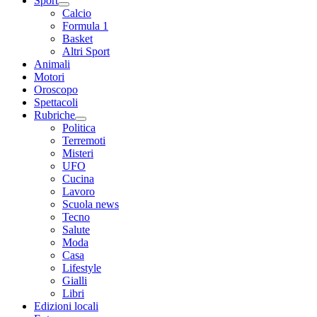
Sport
Calcio
Formula 1
Basket
Altri Sport
Animali
Motori
Oroscopo
Spettacoli
Rubriche
Politica
Terremoti
Misteri
UFO
Cucina
Lavoro
Scuola news
Tecno
Salute
Moda
Casa
Lifestyle
Gialli
Libri
Edizioni locali