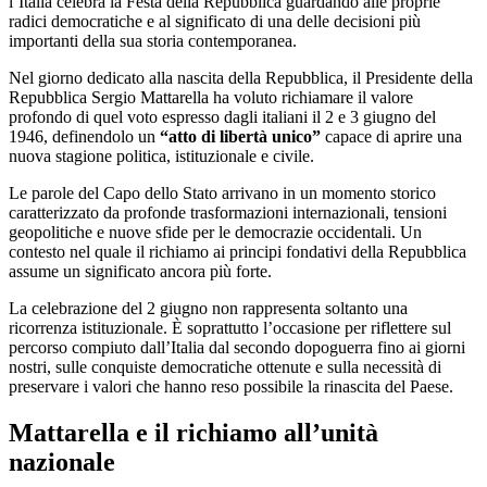
l’Italia celebra la Festa della Repubblica guardando alle proprie
radici democratiche e al significato di una delle decisioni più
importanti della sua storia contemporanea.
Nel giorno dedicato alla nascita della Repubblica, il Presidente della
Repubblica Sergio Mattarella ha voluto richiamare il valore
profondo di quel voto espresso dagli italiani il 2 e 3 giugno del
1946, definendolo un
“atto di libertà unico”
capace di aprire una
nuova stagione politica, istituzionale e civile.
Le parole del Capo dello Stato arrivano in un momento storico
caratterizzato da profonde trasformazioni internazionali, tensioni
geopolitiche e nuove sfide per le democrazie occidentali. Un
contesto nel quale il richiamo ai principi fondativi della Repubblica
assume un significato ancora più forte.
La celebrazione del 2 giugno non rappresenta soltanto una
ricorrenza istituzionale. È soprattutto l’occasione per riflettere sul
percorso compiuto dall’Italia dal secondo dopoguerra fino ai giorni
nostri, sulle conquiste democratiche ottenute e sulla necessità di
preservare i valori che hanno reso possibile la rinascita del Paese.
Mattarella e il richiamo all’unità
nazionale