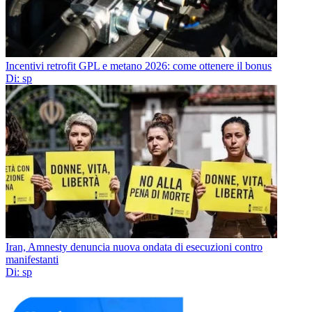
Incentivi retrofit GPL e metano 2026: come ottenere il bonus
Di: sp
Iran, Amnesty denuncia nuova ondata di esecuzioni contro
manifestanti
Di: sp