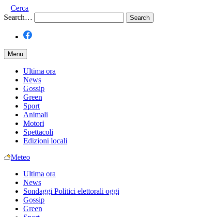
Cerca
Search…
Menu
Ultima ora
News
Gossip
Green
Sport
Animali
Motori
Spettacoli
Edizioni locali
Meteo
Ultima ora
News
Sondaggi Politici elettorali oggi
Gossip
Green