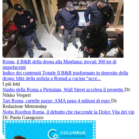
Roma, il B&B della droga alla Magliana: trovati 300 kg di
stupefacenti
Indice dei contenuti Toggle Il B&B trasformato in deposito della
droga: blitz della polizia a RomaLa cucina “acce...
I più letti
Stadio della Roma a Pietralata, Wall Street accelera il progetto
Di:
Nikko Vesperi
Tari Roma, cartelle pazze: AMA paga 4 milioni di euro
Di:
Redazione Metrotoday
Nobu Rooftop Roma, il debutto che riaccende la Dolce Vita dei vip
Di: Paola Garagozzo