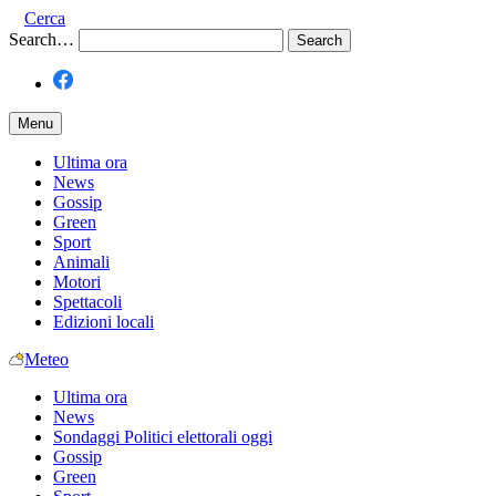
Cerca
Search…
Menu
Ultima ora
News
Gossip
Green
Sport
Animali
Motori
Spettacoli
Edizioni locali
Meteo
Ultima ora
News
Sondaggi Politici elettorali oggi
Gossip
Green