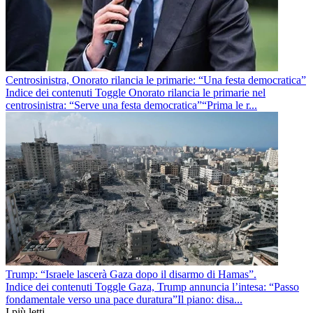
Centrosinistra, Onorato rilancia le primarie: “Una festa democratica”
Indice dei contenuti Toggle Onorato rilancia le primarie nel
centrosinistra: “Serve una festa democratica”“Prima le r...
Trump: “Israele lascerà Gaza dopo il disarmo di Hamas”.
Indice dei contenuti Toggle Gaza, Trump annuncia l’intesa: “Passo
fondamentale verso una pace duratura”Il piano: disa...
I più letti