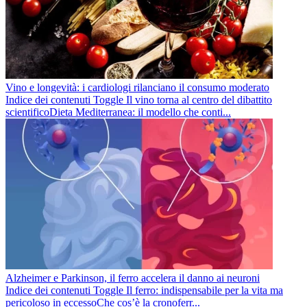
Vino e longevità: i cardiologi rilanciano il consumo moderato
Indice dei contenuti Toggle Il vino torna al centro del dibattito
scientificoDieta Mediterranea: il modello che conti...
Alzheimer e Parkinson, il ferro accelera il danno ai neuroni
Indice dei contenuti Toggle Il ferro: indispensabile per la vita ma
pericoloso in eccessoChe cos’è la cronoferr...