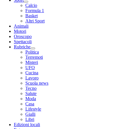
Sport
Calcio
Formula 1
Basket
Altri Sport
Animali
Motori
Oroscopo
Spettacoli
Rubriche
Politica
Terremoti
Misteri
UFO
Cucina
Lavoro
Scuola news
Tecno
Salute
Moda
Casa
Lifestyle
Gialli
Libri
Edizioni locali