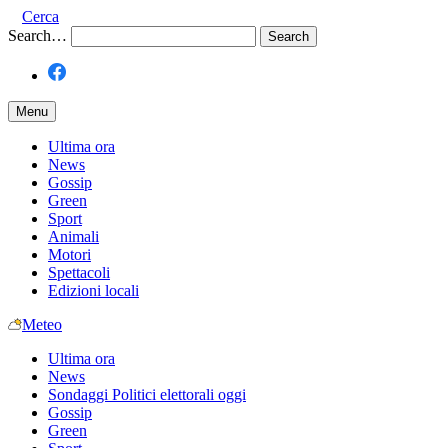
Cerca
Search…
Menu
Ultima ora
News
Gossip
Green
Sport
Animali
Motori
Spettacoli
Edizioni locali
Meteo
Ultima ora
News
Sondaggi Politici elettorali oggi
Gossip
Green