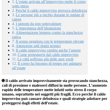
L’estate arrivata all’improvviso mette il corpo
sotto stress
Perché il caldo improvviso provoca debolezza
Le persone più a rischio durante le ondate di
calore
I sintomi da non sottovalutare
L’importanza dell’idratazione
Alimentazione leggera contro la stanchezza
estiva
Il sonno peggiora con le temperature elevate
Attenzione agli sbalzi termici
Il caldo improvviso cambia anche l’umore
Come proteggersi dal caldo improvviso
Le città soffrono più delle aree verdi
Il corpo ha bisogno di tempo per adattarsi
all’estate
🌐 Il caldo arrivato improvvisamente sta provocando stanchezza,
cali di pressione e malesseri diffusi in molte persone. L’aumento
rapido delle temperature mette infatti sotto stress il corpo
umano, soprattutto nei soggetti più fragili. Ecco perché il caldo
improvviso può causare debolezza e quali strategie adottare per
proteggersi dagli effetti dell’estate.